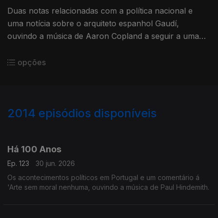
Duas notas relacionadas com a política nacional e
uma notícia sobre o arquiteto espanhol Gaudí,
ouvindo a música de Aaron Copland a seguir a uma
notícia comentando as orquestras americanas.
opções
2014
episódios disponíveis
937791
931091
926126
924401
920843
914897
911037
906670
Há 100 Anos
Ep. 123
30 jun. 2026
Os acontecimentos políticos em Portugal e um comentário á
'Arte sem moral nenhuma, ouvindo a música de Paul Hindemith.