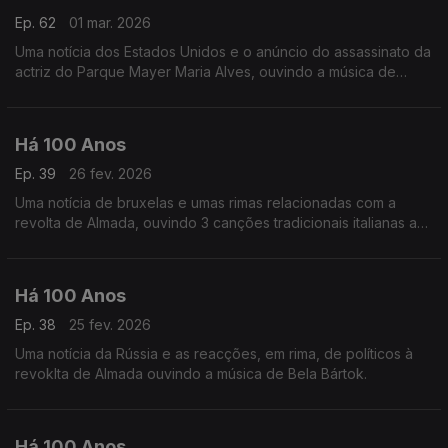
Ep. 62
01 mar. 2026
Uma notícia dos Estados Unidos e o anúncio do assassinato da
actriz do Parque Mayer Maria Alves, ouvindo a música de
Francisco de Lacerda a seguir à publicação de um reparo
relacionado com a bandeira portuguesa.
Há 100 Anos
Ep. 39
26 fev. 2026
Uma notícia de bruxelas e umas rimas relacionadas com a
revolta de Almada, ouvindo 3 canções tradicionais italianas a
seguir a uma notícia relacuionada com o tenor Beniamino Gigli.
Há 100 Anos
Ep. 38
25 fev. 2026
Uma notícia da Rússia e as reacções, em rima, de políticos à
revoklta de Almada ouvindo a música de Bela Bártok.
Há 100 Anos