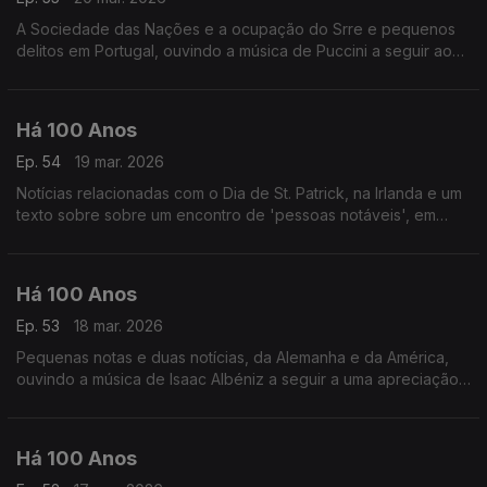
A Sociedade das Nações e a ocupação do Srre e pequenos
delitos em Portugal, ouvindo a música de Puccini a seguir ao
comentário de uma récita no S. Luiz.
Há 100 Anos
Ep. 54
19 mar. 2026
Notícias relacionadas com o Dia de St. Patrick, na Irlanda e um
texto sobre sobre um encontro de 'pessoas notáveis', em
Lisboa, ouvindo a música de Armando Augusto Freire,
conhecido como Armandinho.
Há 100 Anos
Ep. 53
18 mar. 2026
Pequenas notas e duas notícias, da Alemanha e da América,
ouvindo a música de Isaac Albéniz a seguir a uma apreciação
dos 'thér-dansant em Espanha.
Há 100 Anos