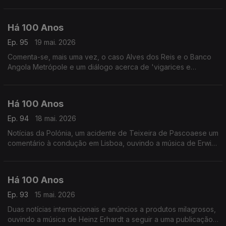
relacionada com o Conservatório de Música.
Há 100 Anos
Ep. 95
19 mai. 2026
Comenta-se, mais uma vez, o caso Alves dos Reis e o Banco
Angola Metrópole e um diálogo acerca de 'vigarices e
enganos, ouvindo dis temas de 1926: um de Jan Garber e
outro de Jelly Roll Morton.
Há 100 Anos
Ep. 94
18 mai. 2026
Notícias da Polónia, um acidente de Teixeira de Pascoaese um
comentário à condução em Lisboa, ouvindo a música de Erwin
Schulhoff a segiir a uma notícia sobre um debate relacionado
com Jazz.
Há 100 Anos
Ep. 93
15 mai. 2026
Duas notícias internacionais e anúncios a produtos milagrosos,
ouvindo a música de Heinz Erhardt a seguir a uma publicação