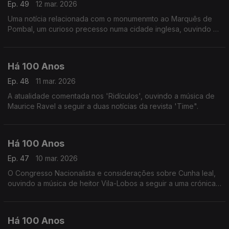
Ep. 49
12 mar. 2026
Uma notícia relacionada com o monumenmto ao Marquês de
Pombal, um curioso precesso numa cidade inglesa, ouvindo a
música de Beethoven a seguiir a uma crítica de Freitas Branco
a um concerto.
Há 100 Anos
Ep. 48
11 mar. 2026
A atualidade comentada nos 'Ridículos', ouvindo a música de
Maurice Ravel a seguir a duas notícias da revista 'Time".
Há 100 Anos
Ep. 47
10 mar. 2026
O Congresso Nacionalista e considerações sobre Cunha leal,
ouvindo a música de heitor Vila-Lobos a seguir a uma crónica
acerca de 'ser jornalista'.
Há 100 Anos