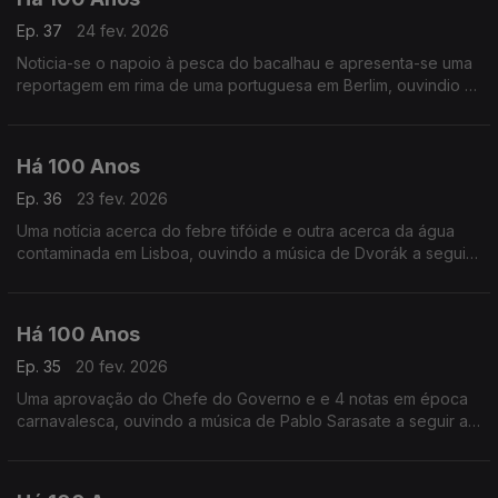
Ep. 37
24 fev. 2026
Noticia-se o napoio à pesca do bacalhau e apresenta-se uma
reportagem em rima de uma portuguesa em Berlim, ouvindio a
música de Armando José Fernandes a seguir a uma exposição
sobre o 'nome' de Portugal no estrangeiro.
Há 100 Anos
Ep. 36
23 fev. 2026
Uma notícia acerca do febre tifóide e outra acerca da água
contaminada em Lisboa, ouvindo a música de Dvorák a seguir
a uma notícia da revista 'Time', sobre uma cantora.
Há 100 Anos
Ep. 35
20 fev. 2026
Uma aprovação do Chefe do Governo e e 4 notas em época
carnavalesca, ouvindo a música de Pablo Sarasate a seguir a
um camentário de Luiz de Freitas Branco.