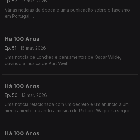
Ep. 52
17 mar. 2026
Várias notícias da época e uma publicação sobre o fascismo
em Portugal,
ouvindo a música de Frank Bridge a seguir a uma notícia sobre
a inauguração de uma linha telefónica.
Há 100 Anos
Ep. 51
16 mar. 2026
Uma notícia de Londres e pensamentos de Oscar Wilde,
ouvindo a música de Kurt Weill.
Há 100 Anos
Ep. 50
13 mar. 2026
Uma notícia relacionada com um decreto e um anúncio a um
medicamento, ouvindo a música de Richard Wagner a seguir a
uma publicaçºao na revista 'Time', relacionada com o
compositor.
Há 100 Anos