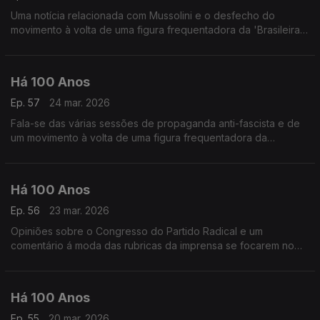
Uma notícia relacionada com Mussolini e o desfecho do
movimento à volta de uma figura frequentadora da 'Brasileira'
ouvindo a música de Fernando Lopes-Graça.
Há 100 Anos
Ep. 57
24 mar. 2026
Fala-se das várias sessões de propaganda anti-fascista e de
um movimento à volta de uma figura frequentadora da
'Brasileira' ouvindo a música de Frederico de Freitas.
Há 100 Anos
Ep. 56
23 mar. 2026
Opiniões sobre o Congresso do Partido Radical e um
comentário á moda das rubricas da imprensa se focarem no
passado, ouvindo a música de Robert Schumann a segior a um
comentário relacionado com um concerto.
Há 100 Anos
Ep. 55
20 mar. 2026