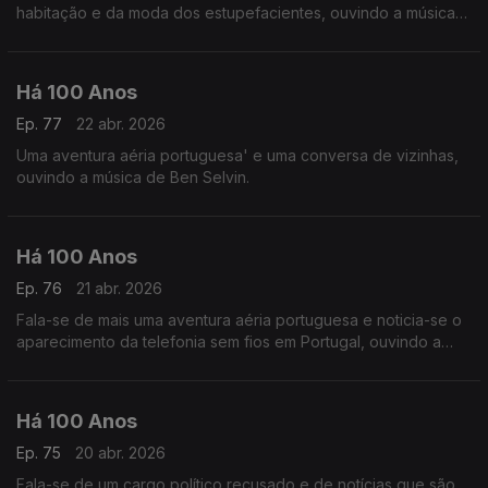
habitação e da moda dos estupefacientes, ouvindo a música
de Amy Beach a seguir sa uma notícia da revista 'Time' acerca
da condição das mulheres professoras.
Há 100 Anos
Ep. 77
22 abr. 2026
Uma aventura aéria portuguesa' e uma conversa de vizinhas,
ouvindo a música de Ben Selvin.
Há 100 Anos
Ep. 76
21 abr. 2026
Fala-se de mais uma aventura aéria portuguesa e noticia-se o
aparecimento da telefonia sem fios em Portugal, ouvindo a
música de Claude Debussy a seguir a uma notícia acerca de
uma estreia do compositor.
Há 100 Anos
Ep. 75
20 abr. 2026
Fala-se de um cargo político recusado e de notícias que são