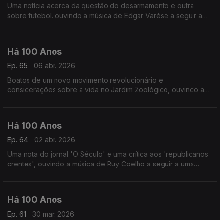
Uma notícia acerca da questão do desarmamento e outra
sobre futebol. ouvindo a música de Edgar Varése a seguir a
uma notícia relacionada com o compositor.
Há 100 Anos
Ep. 65
06 abr. 2026
Boatos de um novo movimento revolucionário e
considerações sobre a vida no Jardim Zoológico, ouvindo a
música de Amy Beach a seguir a uma publicação acerca de
poetisas portuguesas.
Há 100 Anos
Ep. 64
02 abr. 2026
Uma nota do jornal 'O Século' e uma crítica aos 'republicanos
crentes', ouvindo a música de Ruy Coelho a seguir a uma
publicapção sobre a situação dos artistas e autores
portugueses.
Há 100 Anos
Ep. 61
30 mar. 2026