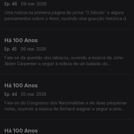
Ep. 46
09 mar. 2026
Uma notícia na primeira página do jornal 'O Século' e alguns
pensamentos sobre o Amor, ouvindo uma gravção histórica da
canção 'Wasting my Love on You'.
Há 100 Anos
Ep. 45
06 mar. 2026
Fala-se da questão dos tabacos, ouvindo a música de John
Alden Carpenter a seguir á notícia de um bailado do
compositor, na revista 'Time'.
Há 100 Anos
Ep. 44
05 mar. 2026
Fala-se do Congresso dos Nacionalistas e de duas pequenas
notas, ouvindo a música de Richard wagner a seguir a uma
crítica a uma ópera de Wagner na revista 'Time'.
Há 100 Anos