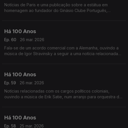
Notícias de Paris e uma publicação sobre a estátua em
homenagem ao fundador do Ginásio Clube Português,
ouvindo a música de Aaron Copland a seguir a uma notícia da
revista 'Time' acerca de nomes e publicidade.
Há 100 Anos
Ep. 60
26 mar. 2026
Fala-se de um acordo comercial com a Alemanha, ouvindo a
música de Igor Stravinsky a seguir a uma notícia relacionada
com uma obra do compositor.
Há 100 Anos
Ep. 59
26 mar. 2026
Notícias relacionadas com os cargos políticos coloniais,
ouvindo a música de Erik Satie, num arranjo para orquestra de
Darius Milhaud, a seguir a uma reflaxão sobre o que é ser
artista
Há 100 Anos
Ep. 58
25 mar. 2026