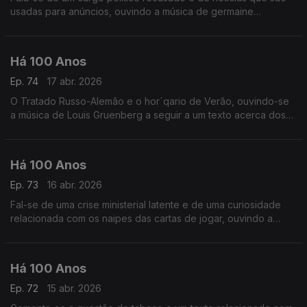
usadas para anúncios, ouvindo a música de germaine
Tailleferre a seguir a uma notícia vinda dos Estados Unidos.
Há 100 Anos
Ep. 74
17 abr. 2026
O Tratado Russo-Alemão e o hor´qario de Verão, ouvindo-se
a música de Louis Gruenberg a seguir a um texto acerca dos
'nossos cafés'.
Há 100 Anos
Ep. 73
16 abr. 2026
Fal-se de uma crise ministerial latente e de uma curiosidade
relacionada com os naipes das cartas de jogar, ouvindo a
música de Leo Ornstein a seguir a um comentário à ignorância
de um crítico numa exposição de cerâmica.
Há 100 Anos
Ep. 72
15 abr. 2026