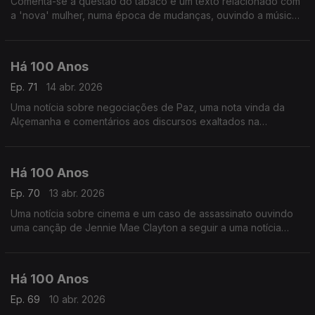
Comenta-se a questão do tabaco e um texto relacionado com
a 'nova' mulher, numa época de mudanças, ouvindo a música
de Nadia Boulanger.
Há 100 Anos
Ep. 71
14 abr. 2026
Uma notícia sobre negociações de Paz, uma nota vinda da
Alçemanha e comentários aos discursos exaltados na
Assembleia, ouvindo uma canção de Brahms a seguir a uma
crónica relacionada com o Amor.
Há 100 Anos
Ep. 70
13 abr. 2026
Uma notícia sobre cinema e um caso de assassinato ouvindo
uma cançãp de Jennie Mae Clayton a seguir a uma notícia
relacionada com o abuso de estupefacientes.
Há 100 Anos
Ep. 69
10 abr. 2026