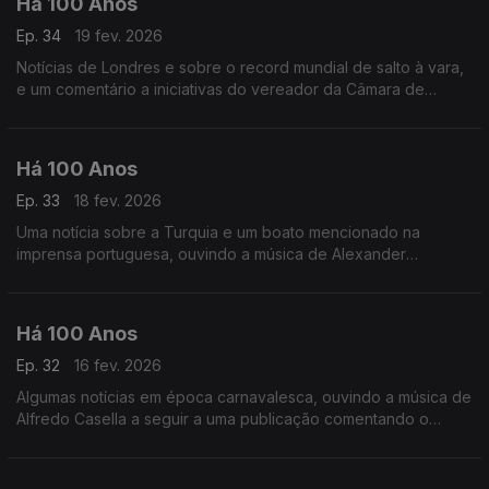
Há 100 Anos
Ep. 34
19 fev. 2026
Notícias de Londres e sobre o record mundial de salto à vara,
e um comentário a iniciativas do vereador da Câmara de
Lisboa. A música de Giuseppe Martucci a seguir a uma notícia
da revista Time sobre um concerto.
Há 100 Anos
Ep. 33
18 fev. 2026
Uma notícia sobre a Turquia e um boato mencionado na
imprensa portuguesa, ouvindo a música de Alexander
Glazunov a seguir a um comentário a um concerto por Luiz de
Freitas Branco.
Há 100 Anos
Ep. 32
16 fev. 2026
Algumas notícias em época carnavalesca, ouvindo a música de
Alfredo Casella a seguir a uma publicação comentando o
Carnaval em Lisboa.