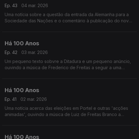
Ep. 43
04 mar. 2026
Uma notícia sobre a questão da entrada da Alemanha para a
Sociedade das Nações e o comentário à publicação do novo
livro de Virgínia Victorino, ouvindo a música de Marguerite
Canal.
Há 100 Anos
Ep. 42
03 mar. 2026
Um pequeno texto sobvre a Ditadura e um pequeno anúncio,
ouvindo a música de Frederico de Freitas a seguir a uma
crónica intitulada 'Para quê?'
Há 100 Anos
Ep. 41
02 mar. 2026
Uma notícia acerca das eleições em Portel e outras 'acções
animadas', ouvindo a música de Luiz de Freitas Branco a
seguir à notícia da morte do poeta Camilo Pessanha.
Há 100 Anos