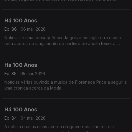
música de Darius Milhaud a seguir a uma crónica acerca dos
'Rapazes de Hoje'.
Há 100 Anos
Ep. 86
06 mai. 2026
Noticia-se uma consequência da greve em Inglaterra e uma
nota acerca do lançamento de um livro de Judith teixeira,
ouvindo uma gravação histórica de uma canção de Joseph
Meyer com letra de Benny David.
Há 100 Anos
Ep. 85
05 mai. 2026
Notícias várias ouvindo a música de Florenece Price a seguir a
uma crónica acerca da Moda.
Há 100 Anos
Ep. 84
04 mai. 2026
A notícia e umas rimas acerca da grave dos mineiros em