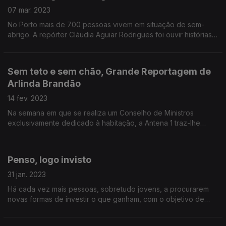
07 mar. 2023
No Porto mais de 700 pessoas vivem em situação de sem-
abrigo. A repórter Cláudia Aguiar Rodrigues foi ouvir histórias
de uma cidade e de ruas que não aparecem nos mapas.
Sem teto e sem chão, Grande Reportagem de
Arlinda Brandão
14 fev. 2023
Na semana em que se realiza um Conselho de Ministros
exclusivamente dedicado à habitação, a Antena 1 traz-lhe
histórias de quem anda sempre de casa às costas ou mesmo
quem fique, de repente, sem um teto para morar.
Penso, logo invisto
31 jan. 2023
Há cada vez mais pessoas, sobretudo jovens, a procurarem
novas formas de investir o que ganham, com o objetivo de
chegarem à reforma mais cedo.