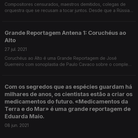
Compositores censurados, maestros demitidos, colegas de
orquestra que se recusam a tocar juntos. Desde que a Rússia
invadiu a Ucrânia, a cultura do cancelamento bateu à porta das
salas de concerto.
Grande Reportagem Antena 1: Coruchéus ao
Alto
27 jul. 2021
Coruchéus ao Alto é uma Grande Reportagem de José
Guerreiro com sonoplastia de Paulo Cavaco sobre o complexo
de ateliês dos Coruchéus, na cidade de Lisboa.
Com os segredos que as espécies guardam há
milhares de anos, os cientistas estão a criar os
medicamentos do futuro. «Medicamentos da
Terra e do Mar» é uma grande reportagem de
Eduarda Maio.
08 jun. 2021