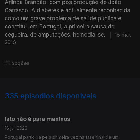
Arlinda Brandão, com pós produção de João
Carrasco. A diabetes é actualmente reconhecida
como um grave problema de saúde pública e
constitui, em Portugal, a primeira causa de
cegueira, de amputações, hemodiálise,
|
18 mai.
2016
opções
335
episódios disponíveis
651942
529670
481045
416281
376638
344440
317018
Isto não é para meninos
18 jul. 2023
Portugal participa pela primeira vez na fase final de um