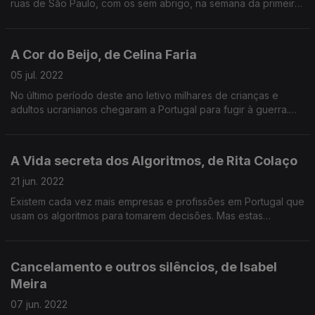
ruas de São Paulo, com os sem abrigo, na semana da primeira
volta das presidenciais brasileiras.
A Cor do Beijo, de Celina Faria
05 jul. 2022
No último período deste ano letivo milhares de crianças e
adultos ucranianos chegaram a Portugal para fugir à guerra.
Acompanhamos parte do processo da aprendizagem do
português.
A Vida secreta dos Algoritmos, de Rita Colaço
21 jun. 2022
Existem cada vez mais empresas e profissões em Portugal que
usam os algoritmos para tomarem decisões. Mas estas
fórmulas matemáticas também já foram usadas para despedir
pessoas. Grande Reportagem de Rita Colaço
Cancelamento e outros silêncios, de Isabel
Meira
07 jun. 2022