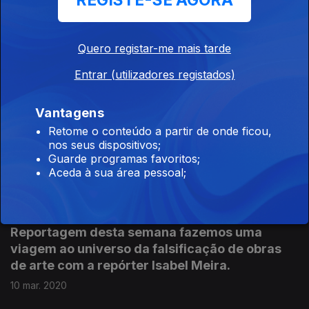
REGISTE-SE AGORA
Quero registar-me mais tarde
Este país ainda não é para ciganos, é uma
Grande Reportagem Antena1 de Isabel Cunha,
Entrar (utilizadores registados)
na comunidade cigana de Vila d'Este, em Gaia.
Sonorização de João Barros e Rui Fonseca.
Vantagens
24 jun. 2020
Retome o conteúdo a partir de onde ficou,
nos seus dispositivos;
Guarde programas favoritos;
Aceda à sua área pessoal;
Será que é possível enganar os peritos de uma
das maiores leiloeiras do mundo e colocar no
mercado um quadro falso? Na Grande
Reportagem desta semana fazemos uma
viagem ao universo da falsificação de obras
de arte com a repórter Isabel Meira.
10 mar. 2020