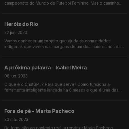
campeonato do Mundo de Futebol Feminino. Mas o caminho
até à Nova Zelândia foi duro. A Antena1 quis saber como tudo
começou.
Heróis do Rio
22 jun. 2023
Vamos conhecer um projeto que ajuda as comunidades
indígenas que vivem nas margens de um dos maiores rios da
América do Sul: o rio Orinoco. Heróis do Rio é uma Grande
Reportagem Antena1 de Pedro Sá Guerra
A próxima palavra - Isabel Meira
06 jun. 2023
O que é o ChatGPT? Para que serve? Como funciona a
ferramenta inteligente lançada há 6 meses e que é uma das
aplicações com crescimento mais rápido da história da
internet? Grande Reportagem de Isabel Meira.
Fora de pé - Marta Pacheco
30 mai. 2023
Da formação ao contexto real, a repórter Marta Pacheco