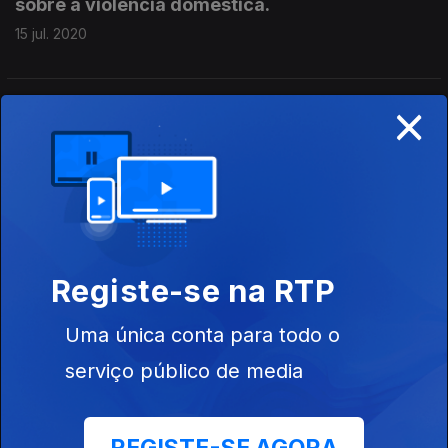
sobre a violência doméstica.
15 jul. 2020
×
Pobreza, Periferia e Pandemia - é uma Grande
Reportagem de Arlinda Brandão na freguesia
de Santa Clara, em Lisboa, que continua em
Estado de Calamidade e onde convivem
múltiplas realidades: habitação degradada,
bairros sociais e prédios de classe média a
08 jul. 2020
Registe-se na RTP
Uma única conta para todo o
A última bilha de gás: retratos da cultura em
serviço público de media
sobrevivência - é uma Grande Reportagem
Antena1 de Isabel Meira sobre os efeitos da
pandemia no sector da cultura.
30 jun. 2020