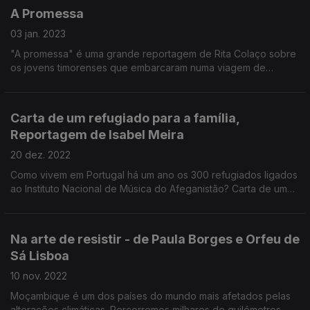
A Promessa
03 jan. 2023
"A promessa" é uma grande reportagem de Rita Colaço sobre
os jovens timorenses que embarcaram numa viagem de
ilusões e enganos até Portugal.
Carta de um refugiado para a família,
Reportagem de Isabel Meira
20 dez. 2022
Como vivem em Portugal há um ano os 300 refugiados ligados
ao Instituto Nacional de Música do Afeganistão? Carta de um
refugiado para a família, Grande reportagem Antena1 de Isabel
Meira.
Na arte de resistir - de Paula Borges e Orfeu de
Sá Lisboa
10 nov. 2022
Moçambique é um dos países do mundo mais afetados pelas
alterações climáticas. Percorremos milhares de quilómetros,