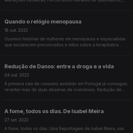
em várias províncias, para perceber como está, ou não, a ser
construída resiliência.
Quando o relógio menopausa
18 out. 2022
Ouvimos histórias de mulheres em menopausa e especialistas
que esclarecem preconceitos e mitos sobre a terapêutica
hormonal de substituição. Quando o relógio menopausa,
reportagem de Rita Colaço
Redução de Danos: entre a droga e a vida
04 out. 2022
A primeira sala de consumo assistido em Portugal já conseguiu
reverter mais de duas dezenas de overdoses. Redução de
Danos: entre a droga e a vida, Grande Reportagem Antena1 de
Cláudia Godinho.
A fome, todos os dias. De Isabel Meira
27 set. 2022
A fome, todos os dias. Uma Reportagem de Isabel Meira, nas