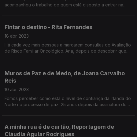
acompanhou o trabalho de quem está disposto a entrar na
água quando todos querem de lá sair.
Fintar o destino - Rita Fernandes
18 abr. 2023
Há cada vez mais pessoas a marcarem consultas de Avaliação
de Risco Familiar Oncológico. Ana, depois de descobrir que
tinha herdado um gene com defeito, decidiu remover os
ovários e fazer uma mastectomia bilateral.
Muros de Paz e de Medo, de Joana Carvalho
Reis
10 abr. 2023
Fomos perceber como está o nível de confiança da Irlanda do
Norte no processo de paz, 25 anos depois da assinatura do
Acordo de Belfast. Muros de Paz e de Medo, é uma grande
Reportagem Antena 1 de Joana Carvalho Reis.
A minha rua é de cartão, Reportagem de
Cláudia Aguiar Rodrigues