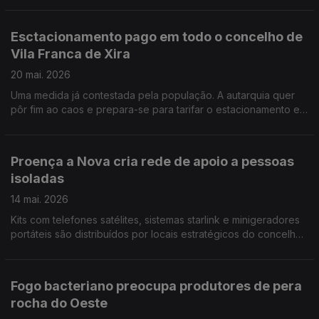
prazos. Por Paula Véran
Esctacionamento pago em todo o concelho de
Vila Franca de Xira
20 mai. 2026
Uma medida já contestada pela população. A autarquia quer
pôr fim ao caos e prepara-se para tarifar o estacionamento em
todo o concelho. Em causa está a sobrevivência do comércio
e a economia local. Por Paula Véran
Proença a Nova cria rede de apoio a pessoas
isoladas
14 mai. 2026
Kits com telefones satélites, sistemas starlink e minigeradores
portáteis são distribuídos por locais estratégicos do concelho
para assegurar comunicações e autonomia energética em
situações de emergência. Por Paula Véran
Fogo bacteriano preocupa produtores de pera
rocha do Oeste