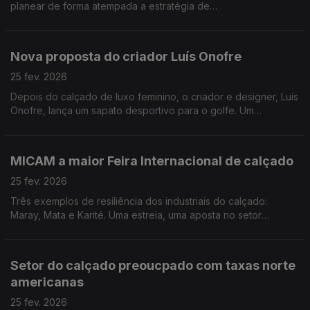
planear de forma atempada a estratégia de
internacionalização do setor do calçado português. Por Paula
Véran
Nova proposta do criador Luís Onofre
25 fev. 2026
Depois do calçado de luxo feminino, o criador e designer, Luís
Onofre, lança um sapato desportivo para o golfe. Um
segmento com pouca concorrência em Portugal. Cada par de
sapatos ficará entre 500 a 800€. Por Paula Véran
MICAM a maior Feira Internacional de calçado
25 fev. 2026
Três exemplos de resiliência dos industriais do calçado:
Maray, Mata e Karité. Uma estreia, uma aposta no setor
feminino e o calçado técnico com exportação a 100%. Por
Paula Véran
Setor do calçado preoucpado com taxas norte
americanas
25 fev. 2026