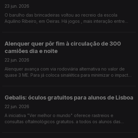
23 jun. 2026
O barulho das brincadeiras voltou ao recreio da escola
Aquilino Ribeiro, em Oeiras. Há jogos , mais interação entre
alunos e até projetos para embelezar a escola. Tudo com a
ajuda da mentora da Teach for Portugal. Paula Véran
Alenquer quer pôr fim à circulação de 300
camiões dia e noite
22 jun. 2026
Alenquer avança com via rodoviária alternativa no valor de
quase 3 ME. Para já coloca sinalética para minimizar o impacto
da circulação de 300 veículos pesados, na localidade de
Passinhas. Por Paula Véran
Gebalis: óculos gratuitos para alunos de Lisboa
22 jun. 2026
A iniciativa "Ver melhor o mundo" oferece rastreios e
consultas oftalmológicos gratuitos. a todos os alunos das
escolas públicas de Lisboa. Os mais vulneráveis
financeiramente recebem óculos, sem pagar. Por Paula Véran