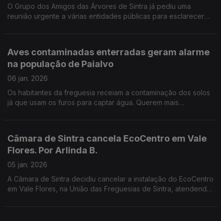
O Grupo dos Amigos das Árvores de Sintra já pediu uma
reunião urgente a várias entidades públicas para esclarecer
os critérios adotados em recentes abates e podas de árvores
no Parque Natural de Sintra-Cascais.
Aves contaminadas enterradas geram alarme
na população de Paialvo
06 jan. 2026
Os habitantes da freguesia receiam a contaminação dos solos
já que usam os furos para captar água. Querem mais
explicações sobre o enterro de milhares de aves
contaminadas. Por Paula Véran
Câmara de Sintra cancela EcoCentro em Vale
Flores. Por Arlinda B.
05 jan. 2026
A Câmara de Sintra decidiu cancelar a instalação do EcoCentro
em Vale Flores, na União das Freguesias de Sintra, atendendo
às preocupações manifestadas pela população local,
nomeadamente questões de segurança.