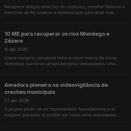
Recuperar antigas estações de comboios, recolher histórias e
memórias de ferroviários e mineiros tudo para atrair mais
turismo e revitalizar economia da região de Viseu Dão e
Lafões. Por Paula Véran
10 ME para recuperar os rios Mondego e
Zêzere
15 abr. 2026
Limpar margens, recuperar leitos e repor metros de zonas
ribeirinhas que foram arrastadas pelas tempestades. Uma
colaboração de 3 municípios: Guarda, Manteigas e Celorico da
Beira. Por Paula Véran
Amadora pioneira na videovigilância de
creches municipais
07 abr. 2026
O projeto piloto vai ser implementado faseadamente e as
imagens gravados só podem ser vistas pelas autoridades
policiais. Uma medida que tranquiliza os pais. Por Paula Véran