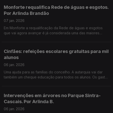
Monforte requalifica Rede de águas e esgotos.
Por Arlinda Brandão
07 jan. 2026
Em Monforte a requalificação da Rede de águas e esgotos
que vai agora avançar é já considerada uma das maiores
obras que já foram feitas até hoje por este município
Alentejano.
Cinfães: refeições escolares gratuitas para mil
alunos
06 jan. 2026
Uma ajuda para as famílias do concelho. A autarquia vai dar
também um cheque educação para todos os alunos. Os gastos
têm de ser feitos no comércio local explica o autarca de
Cinfães. Carlos Cardoso.
Intervenções em árvores no Parque Sintra-
Cascais. Por Arlinda B.
06 jan. 2026