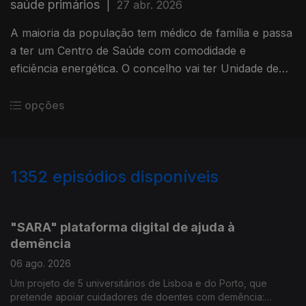
saúde primários
|
27 abr. 2026
A maioria da população tem médico de família e passa
a ter um Centro de Saúde com comodidade e
eficiência energética. O concelho vai ter Unidade de
Cuidados Continuados Integrados. Mais 40 camas
para os utentes. Por Paula Véran
opções
1352
episódios disponíveis
933486
925988
920300
912681
909289
900921
895527
891875
"SARA" plataforma digital de ajuda à
demência
06 ago. 2026
Um projeto de 5 universitários de Lisboa e do Porto, que
pretende apoiar cuidadores de doentes com demência: