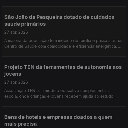
reforçar e estabilizar a encosta do centro histórico. Por Paula
Véran
São João da Pesqueira dotado de cuidados
saúde primários
27 abr. 2026
A maioria da população tem médico de família e passa a ter um
Centro de Saúde com comodidade e eficiência energética. O
concelho vai ter Unidade de Cuidados Continuados
Integrados. Mais 40 camas para os utentes. Por Paula Véran
Projeto TEN dá ferramentas de autonomia aos
jovens
27 abr. 2026
Associação TEN : um modelo educativo complementar à
escola, onde crianças e jovens recebem ajuda ao estudo,
criam confiança e ganham autoestima. Boa parte do trabalho
da associação TEN é dedicado a alunos de contextos
socioeconómicos vulneráveis. Por Paula Véran
Bens de hoteis e empresas doados a quem
mais precisa