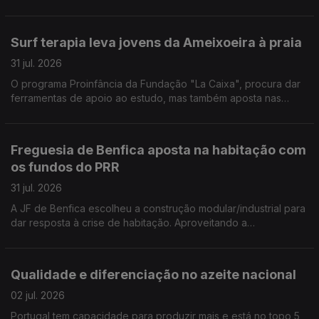
organizar consultas, medicação e burocracias. Por Paula Véran
Surf terapia leva jovens da Ameixoeira à praia
31 jul. 2026
O programa Proinfância da Fundação "La Caixa", procura dar
ferramentas de apoio ao estudo, mas também aposta nas
capacidades emocionais dos jovens dos 12 aos 15 anos. Desta
vez foram aprender surf e a lidar com as emoções. Por Paula
Véran
Freguesia de Benfica aposta na habitação com
os fundos do PRR
31 jul. 2026
A JF de Benfica escolheu a construção modular/industrial para
dar resposta à crise de habitação. Aproveitando a
oportunidade dos fundos do PRR construiu também uma
residência para estudantes com 120 camas. Por Paula Véran
Qualidade e diferenciação no azeite nacional
02 jul. 2026
Portugal tem capacidade para produzir mais e está no topo 5