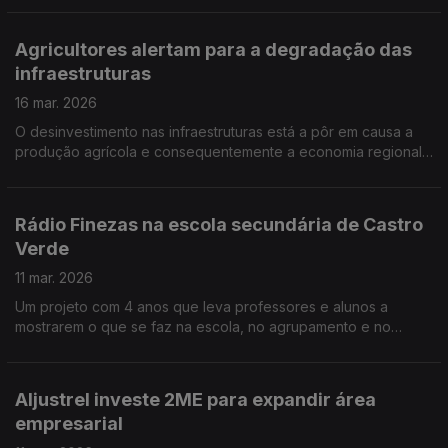
fixação de populações. Por Paula Véran
Agricultores alertam para a degradação das
infraestruturas
16 mar. 2026
O desinvestimento nas infraestruturas está a pôr em causa a
produção agrícola e consequentemente a economia regional
e nacional. O alerta é da Associação de Agricultores do
Ribatejo que propõe soluções. Por Paula Véran
Rádio Finezas na escola secundária de Castro
Verde
11 mar. 2026
Um projeto com 4 anos que leva professores e alunos a
mostrarem o que se faz na escola, no agrupamento e no
concelho de Castro Verde. Por Paulo Nobre
Aljustrel investe 2ME para expandir área
empresarial