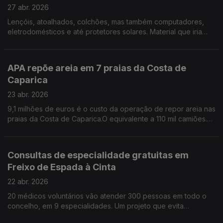
27 abr. 2026
Lençóis, atoalhados, colchões, mas também computadores,
eletrodomésticos e até protetores solares. Material que iria
para o lixo e que acabam no Banco de Bens Doados e
seguem para quem mais precisa. Por Paula Véran
APA repõe areia em 7 praias da Costa de
Caparica
23 abr. 2026
9,1 milhões de euros é o custo da operação de repor areia nas
praias da Costa de Caparica.O equivalente a 110 mil camiões.
APA garante que nenhuma praia será interditada a banhos. Por
Paula Véran
Consultas de especialidade gratuitas em
Freixo de Espada à Cinta
22 abr. 2026
20 médicos voluntários vão atender 300 pessoas em todo o
concelho, em 9 especialidades. Um projeto que evita
deslocações aos hospitais do Porto e de Vila Real e poupa a