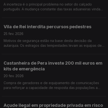
A incerteza é o principal problema no setor do calçado
português. A mudança constante das taxas aduaneiras vindas
dos EUA criam instabilidade no setor do calçado. Por Paula
Véran
Vila de Rei interdita percursos pedestres
25 fev. 2026
Motivos de segurança estão na base desta decisão da
autarquia. Os estragos das tempestades levam as equipas de
limpeza ao terreno. Por Paula Véran
Castanheira de Pera investe 200 mil euros em
kits de emergência
20 fev. 2026
Compra de geradores e de equipamento de comunicações
para reforçar a capacidade de resposta das populações a
situações de crise. Por Paula Véran
Açude ilegal em propriedade privada em risco