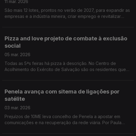
11 mar. 2026
São mais 12 lotes, prontos no verão de 2027, para expandir as
empresas e a indústria mineira, criar emprego e revitalizar
economicamente as freguesias do concelho. Por Paula Véran
Pizza and love projeto de combate à exclusão
social
05 mar. 2026
Todas as 5ªs feiras há pizza à descrição. No Centro de
Acolhimento do Exército de Salvação são os residentes que
põem a mão na massa e servem às mesas. Não há preço, os
clientes dão o que querem. Por Paula Véran
Penela avança com sitema de ligações por
satélite
03 mar. 2026
Prejuízos de 10ME leva concelho de Penela a apostar em
comunicações e na recuperação da rede viária. Por Paula
Véran