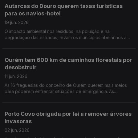
Autarcas do Douro querem taxas turísticas
para os navios-hotel
19 jun. 2026
O impacto ambiental nos resíduos, na poluição e na
degradação das estradas, levam os municípios ribeirinhos a
pedir a contribuição financeira dos navios-hotel que navegam
no Douro. Por Paula Véran
Ourém tem 600 km de caminhos florestais por
desobstruir
11 jun. 2026
As 16 freguesias do concelho de Ourém querem mais meios
para poderem enfrentar situações de emergência. As
exigências são muitas e os meios escasso, dizem os autarcas.
Por Paula Véran
Porto Covo obrigada por lei a remover árvores
invasoras
02 jun. 2026