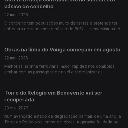
básico do concelho
22 mai. 2026
O concelho tem populações muito dispersas e pretende ter
cobertura de saneamento básico de 60%. Um investimento de
1,7 ME. Por Paula Véran
Obras na linha do Vouga começam em agosto
22 mai. 2026
Melhorias na linha ferroviária, maior rapidez nos comboios,
acabar com as passagens de nível e reorganizar os
apeadeiros. Por Paula Véran
Torre do Relógio em Benavente vai ser
recuperada
20 mai. 2026
Num avançado estado de degradação há mais de uma ano, a
Torre do Relógio vai entrar em obras. A garantia foi dada pela
autarquia de Benavente apesar de não se comprometer com