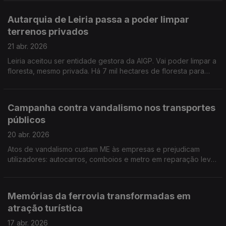
listas de espera intermináveis. Por Paula Véran
Autarquia de Leiria passa a poder limpar
terrenos privados
21 abr. 2026
Leiria aceitou ser entidade gestora da AIGP. Vai poder limpar a
floresta, mesmo privada. Há 7 mil hectares de floresta para
limpar e a tarefa de limpeza vai para além do período crítico
de verão, época típica de incêndios. Por Paula Véran
Campanha contra vandalismo nos transportes
públicos
20 abr. 2026
Atos de vandalismo custam ME às empresas e prejudicam
utilizadores: autocarros, comboios e metro em reparação leva
a menos transportes em circulação. Por Paula Véran
Memórias da ferrovia transformadas em
atração turística
17 abr. 2026