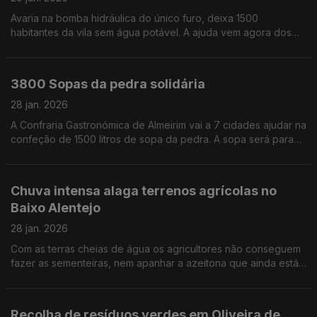
Avaria na bomba hidráulica do único furo, deixa 1500
habitantes da vila sem água potável. A ajuda vem agora dos
bombeiros com os camiões cisterna. Por Paula Véran
3800 Sopas da pedra solidária
28 jan. 2026
A Confraria Gastronómica de Almeirim vai a 7 cidades ajudar na
confeção de 1500 litros de sopa da pedra. A sopa será para
distribuir por várias instituições de solidariedade, revela Luís
Manso da Confraria de Almeirim.
Chuva intensa alaga terrenos agrícolas no
Baixo Alentejo
28 jan. 2026
Com as terras cheias de água os agricultores não conseguem
fazer as sementeiras, nem apanhar a azeitona que ainda está
nas árvores. Por Paula Véran
Recolha de resíduos verdes em Oliveira de