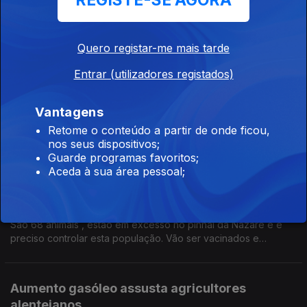
REGISTE-SE AGORA
tarifa social de energia elétrica. Por Paula Véran
Agrotejo alerta para falta de apoios aos
Quero registar-me mais tarde
agricultores
Entrar (utilizadores registados)
24 mar. 2026
Orçamento do PEPAC não chega para todas as candidaturas
Vantagens
agrícolas no Vale do Tejo. Há frustração e desanimo entre os
Retome o conteúdo a partir de onde ficou,
agricultores. Por Paula Véran
nos seus dispositivos;
Guarde programas favoritos;
Nazaré decide futuro dos veados e gamos
Aceda à sua área pessoal;
selvagens
23 mar. 2026
São 68 animais , estão em excesso no pinhal da Nazaré e é
preciso controlar esta população. Vão ser vacinados e
testados, mas nenhum será abatido. Por Paula Véran
Aumento gasóleo assusta agricultores
alentejanos