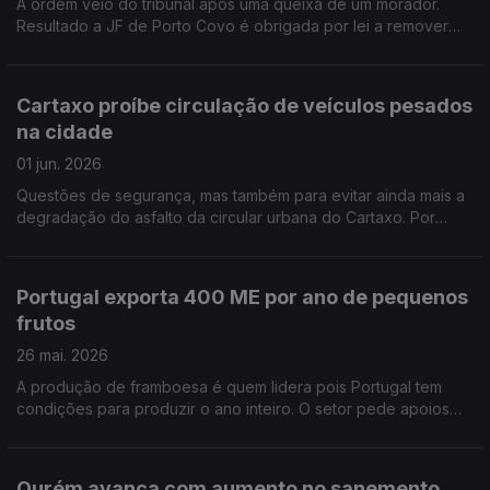
A ordem veio do tribunal após uma queixa de um morador.
Resultado a JF de Porto Covo é obrigada por lei a remover
todas as árvores do largo principal da povoação. A JF vai
substituir as árvores removidas. Por Paula Véran
Cartaxo proíbe circulação de veículos pesados
na cidade
01 jun. 2026
Questões de segurança, mas também para evitar ainda mais a
degradação do asfalto da circular urbana do Cartaxo. Por
Paula Véran
Portugal exporta 400 ME por ano de pequenos
frutos
26 mai. 2026
A produção de framboesa é quem lidera pois Portugal tem
condições para produzir o ano inteiro. O setor pede apoios
para os fertilizantes que subiram muito com a guerra no Médio
Oriente. Por Paula Véran
Ourém avança com aumento no sanemento