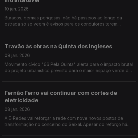
10 jan. 2026
Buracos, bermas perigosas, não há passeios ao longo da
estrada só se veem é avisos para os condutores terem
cuidado. IP tem orçamento de 20ME falta luz verde do
Governo. Por Paula Véran
Travão às obras na Quinta dos Ingleses
09 jan. 2026
Movimento cívico "66 Pela Quinta" alerta para o impacto brutal
do projeto urbanístico previsto para o maior espaço verde da
freguesia de Carcavelos e Parede. Por Paula Véran
Fernão Ferro vai continuar com cortes de
eletricidade
08 jan. 2026
A E-Redes vai reforçar a rede com nove novos postos de
transformação no concelho do Seixal. Apesar do reforço há
risco da população continuar a ter cortes de eletricidade. Por
Paula Véran