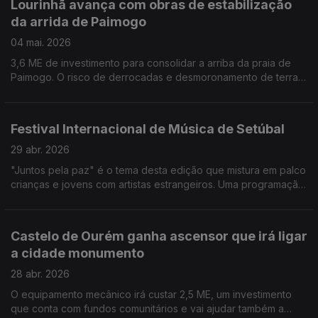
Lourinhã avança com obras de estabilização
da arrida de Paimogo
04 mai. 2026
3,6 ME de investimento para consolidar a arriba da praia de
Paimogo. O risco de derrocadas e desmoronamento de terras
obriga a intervenção de ano e meio. Por Paula Véran
Festival Internacional de Música de Setúbal
29 abr. 2026
"Juntos pela paz" é o tema desta edição que mistura em palco
crianças e jovens com artistas estrangeiros. Uma programação
muito variadas para descobrir em festivalmusicadesetubal.pt
Por Paula Véran
Castelo de Ourém ganha ascensor que irá ligar
a cidade monumento
28 abr. 2026
O equipamento mecânico irá custar 2,5 ME, um investimento
que conta com fundos comunitários e vai ajudar também a