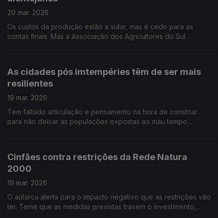
20 mar. 2026
Os custos da produção estão a subir, mas é cedo para as
contas finais. Mas a Associação dos Agricultores do Sul
querem apoios do governo. Por Paulo Nobre
As cidades pós imtempéries têm de ser mais
resilientes
19 mar. 2026
Tem faltado articulação e pensamento na hora de construir
para não deixar as populações expostas ao mau tempo.
Entrevista de Nuno Amaral
Cinfães contra restrições da Rede Natura
2000
19 mar. 2026
O autarca alerta para o impacto negativo que as restrições vão
ter. Teme que as medidas previstas travem o investimento,
dificultem a construção de casas e ponham em causa a