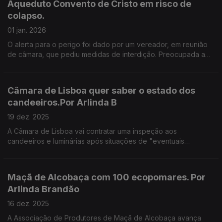
Aqueduto Convento de Cristo em risco de
colapso.
01 jan. 2026
O alerta para o perigo foi dado por um vereador, em reunião
de câmara, que pediu medidas de interdição. Preocupada a
autarquia de Tomar já pediu reunião urgente à ministra da
cultura.
Câmara de Lisboa quer saber o estado dos
candeeiros.Por Arlinda B
19 dez. 2025
A Câmara de Lisboa vai contratar uma inspeção aos
candeeiros e luminárias após situações de "eventuais
eletrocussões" de animais" que segundo a própria autarquia
provocaram desconfiança na rede de iluminação pública.
Maçã de Alcobaça com 100 ecopomares. Por
Arlinda Brandão
16 dez. 2025
A Associação de Produtores de Maçã de Alcobaça avança