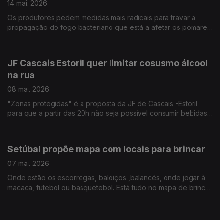
14 mai. 2026
Os produtores pedem medidas mais radicais para travar a
propagação do fogo bacteriano que está a afetar os pomares
do Oeste. Domingos Santos , Pr Fed Produtores de Frutas e
Hortícolas revela que a produção de pera rocha está em
causa.
JF Cascais Estoril quer limitar cosusmo álcool
na rua
08 mai. 2026
"Zonas protegidas" é a proposta da JF de Cascais -Estoril
para que a partir das 20h não seja possível consumir bebidas
alcoólicas na via pública. Por Paula Véran
Setúbal propõe mapa com locais para brincar
07 mai. 2026
Onde estão os escorregas, baloiços ,balancés, onde jogar à
macaca, futebol ou basquetebol. Está tudo no mapa de brincar
lançado pela Associação de Municípios da Região de Setúbal
mapdobrincar.amrs.pt Por Paula Véran