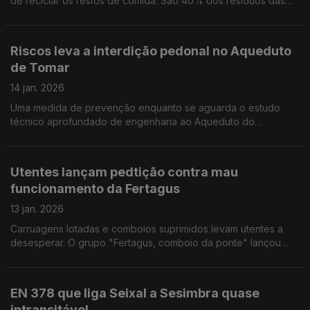
de reciclar os restos de comida. São 40% dos resíduos das
casas que acabam em aterros, que estão no limite da
capacidade. Por Paula Véran
Riscos leva a interdição pedonal no Aqueduto
de Tomar
14 jan. 2026
Uma medida de prevenção enquanto se aguarda o estudo
técnico aprofundado de engenharia ao Aqueduto do
Convento de Cristo. A vistoria mostrou sinais de degradação
na estrutura do monumento de Tomar. Por Paula Véran
Utentes lançam pedtição contra mau
funcionamento da Fertagus
13 jan. 2026
Carruagens lotadas e comboios suprimidos levam utentes a
desesperar. O grupo "Fertagus, comboio da ponte" lançou
petição online para levar o assunto ao parlamento. Por Paula
Véran
EN 378 que liga Seixal a Sesimbra quase
intransitável