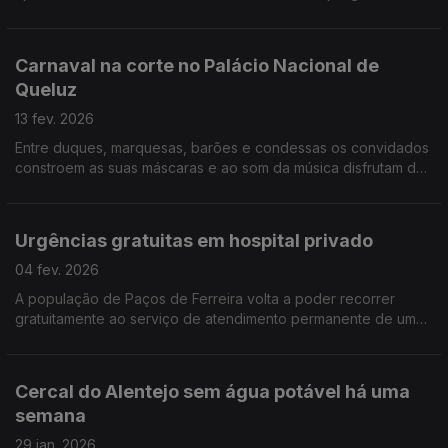
Palácio Nacional de Queluz que procura mostrar o quotidiano
do século XVIII. Por Paula Véran
Carnaval na corte no Palácio Nacional de
Queluz
13 fev. 2026
Entre duques, marquesas, barões e condessas os convidados
constroem as suas máscaras e ao som da música disfrutam de
um Carnaval no meio da corte do século XVIII. Por Paula Véran
Urgências gratuitas em hospital privado
04 fev. 2026
A população de Paços de Ferreira volta a poder recorrer
gratuitamente ao serviço de atendimento permanente de um
hospital privado. Uma maneira de aliviar as urgências do SNS.
Por Paula Véran
Cercal do Alentejo sem água potável há uma
semana
29 jan. 2026