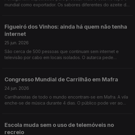
mundial como exportador. Os sabores diferentes do azeite de
cada região fazem a procura aumentar Por Paula Véran
Figueiró dos Vinhos: ainda há quem não tenha
internet
25 jun. 2026
São cerca de 500 pessoas que continuam sem internet e
televisão por cabo em locais isolados. O autarca pede
explicações e mostra-se muito apreensivo com a época de
incêndios. Por Paula Véran
Congresso Mundial de Carrilhão em Mafra
24 jun. 2026
Carrilhanistas de todo o mundo encontram-se em Mafra. A vila
enche-se de música durante 4 dias. O público pode ver ao
vivo a fundição do sino da paz. Por Paula Véran
Escola muda sem o uso de telemóveis no
recreio