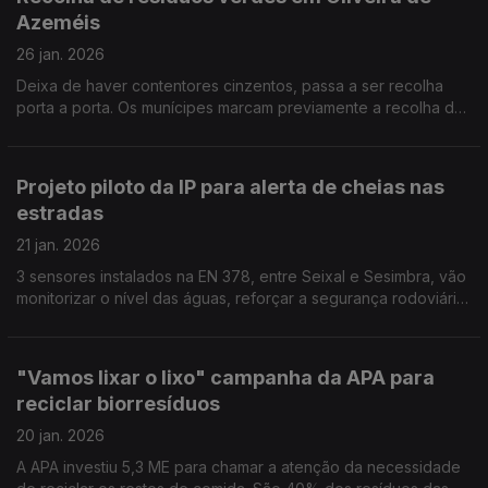
Azeméis
26 jan. 2026
Deixa de haver contentores cinzentos, passa a ser recolha
porta a porta. Os munícipes marcam previamente a recolha de
ervas, ramos, folhas ou raízes. Por Paula Véran
Projeto piloto da IP para alerta de cheias nas
estradas
21 jan. 2026
3 sensores instalados na EN 378, entre Seixal e Sesimbra, vão
monitorizar o nível das águas, reforçar a segurança rodoviária
e a resposta rápida a eventos climáticos extremos. Por Paula
Véran
"Vamos lixar o lixo" campanha da APA para
reciclar biorresíduos
20 jan. 2026
A APA investiu 5,3 ME para chamar a atenção da necessidade