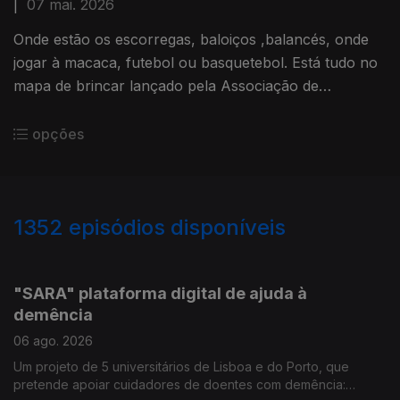
|
07 mai. 2026
Onde estão os escorregas, baloiços ,balancés, onde
jogar à macaca, futebol ou basquetebol. Está tudo no
mapa de brincar lançado pela Associação de
Municípios da Região de Setúbal
mapdobrincar.amrs.pt Por Paula Véran
opções
1352
episódios disponíveis
933486
925988
920300
"SARA" plataforma digital de ajuda à
demência
06 ago. 2026
Um projeto de 5 universitários de Lisboa e do Porto, que
pretende apoiar cuidadores de doentes com demência: