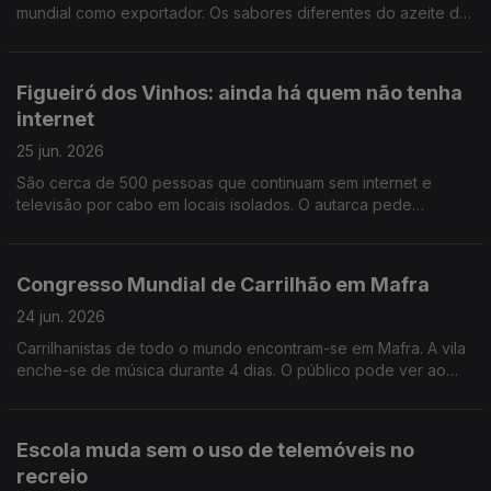
mundial como exportador. Os sabores diferentes do azeite de
cada região fazem a procura aumentar Por Paula Véran
Figueiró dos Vinhos: ainda há quem não tenha
internet
25 jun. 2026
São cerca de 500 pessoas que continuam sem internet e
televisão por cabo em locais isolados. O autarca pede
explicações e mostra-se muito apreensivo com a época de
incêndios. Por Paula Véran
Congresso Mundial de Carrilhão em Mafra
24 jun. 2026
Carrilhanistas de todo o mundo encontram-se em Mafra. A vila
enche-se de música durante 4 dias. O público pode ver ao
vivo a fundição do sino da paz. Por Paula Véran
Escola muda sem o uso de telemóveis no
recreio