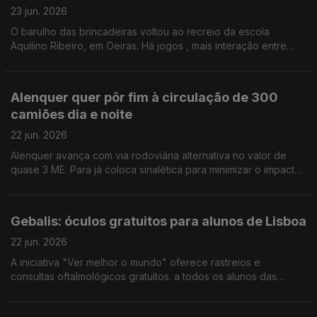
23 jun. 2026
O barulho das brincadeiras voltou ao recreio da escola
Aquilino Ribeiro, em Oeiras. Há jogos , mais interação entre
alunos e até projetos para embelezar a escola. Tudo com a
ajuda da mentora da Teach for Portugal. Paula Véran
Alenquer quer pôr fim à circulação de 300
camiões dia e noite
22 jun. 2026
Alenquer avança com via rodoviária alternativa no valor de
quase 3 ME. Para já coloca sinalética para minimizar o impacto
da circulação de 300 veículos pesados, na localidade de
Passinhas. Por Paula Véran
Gebalis: óculos gratuitos para alunos de Lisboa
22 jun. 2026
A iniciativa "Ver melhor o mundo" oferece rastreios e
consultas oftalmológicos gratuitos. a todos os alunos das
escolas públicas de Lisboa. Os mais vulneráveis
financeiramente recebem óculos, sem pagar. Por Paula Véran