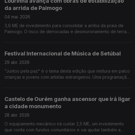
Lourinhã avança com obras de estabilização
da arrida de Paimogo
04 mai. 2026
3,6 ME de investimento para consolidar a arriba da praia de
Paimogo. O risco de derrocadas e desmoronamento de terras
obriga a intervenção de ano e meio. Por Paula Véran
Festival Internacional de Música de Setúbal
29 abr. 2026
"Juntos pela paz" é o tema desta edição que mistura em palco
crianças e jovens com artistas estrangeiros. Uma programação
muito variadas para descobrir em festivalmusicadesetubal.pt
Por Paula Véran
Castelo de Ourém ganha ascensor que irá ligar
a cidade monumento
28 abr. 2026
O equipamento mecânico irá custar 2,5 ME, um investimento
que conta com fundos comunitários e vai ajudar também a