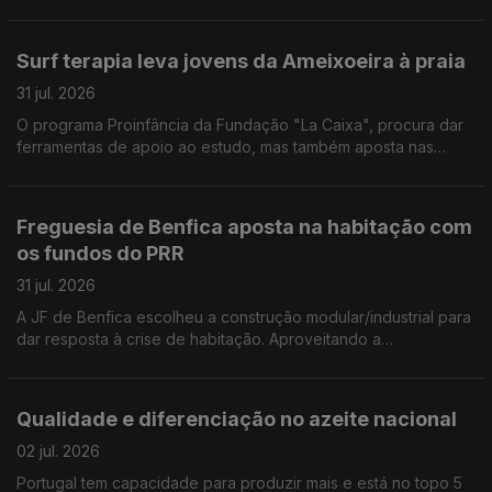
organizar consultas, medicação e burocracias. Por Paula Véran
Surf terapia leva jovens da Ameixoeira à praia
31 jul. 2026
O programa Proinfância da Fundação "La Caixa", procura dar
ferramentas de apoio ao estudo, mas também aposta nas
capacidades emocionais dos jovens dos 12 aos 15 anos. Desta
vez foram aprender surf e a lidar com as emoções. Por Paula
Véran
Freguesia de Benfica aposta na habitação com
os fundos do PRR
31 jul. 2026
A JF de Benfica escolheu a construção modular/industrial para
dar resposta à crise de habitação. Aproveitando a
oportunidade dos fundos do PRR construiu também uma
residência para estudantes com 120 camas. Por Paula Véran
Qualidade e diferenciação no azeite nacional
02 jul. 2026
Portugal tem capacidade para produzir mais e está no topo 5