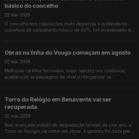
básico do concelho
22 mai. 2026
O concelho tem populações muito dispersas e pretende ter
cobertura de saneamento básico de 60%. Um investimento de
1,7 ME. Por Paula Véran
Obras na linha do Vouga começam em agosto
22 mai. 2026
Melhorias na linha ferroviária, maior rapidez nos comboios,
acabar com as passagens de nível e reorganizar os
apeadeiros. Por Paula Véran
Torre do Relógio em Benavente vai ser
recuperada
20 mai. 2026
Num avançado estado de degradação há mais de uma ano, a
Torre do Relógio vai entrar em obras. A garantia foi dada pela
autarquia de Benavente apesar de não se comprometer com