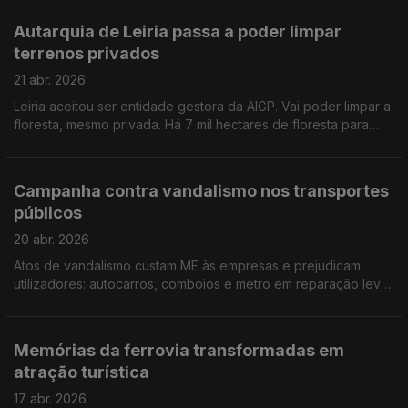
listas de espera intermináveis. Por Paula Véran
Autarquia de Leiria passa a poder limpar
terrenos privados
21 abr. 2026
Leiria aceitou ser entidade gestora da AIGP. Vai poder limpar a
floresta, mesmo privada. Há 7 mil hectares de floresta para
limpar e a tarefa de limpeza vai para além do período crítico
de verão, época típica de incêndios. Por Paula Véran
Campanha contra vandalismo nos transportes
públicos
20 abr. 2026
Atos de vandalismo custam ME às empresas e prejudicam
utilizadores: autocarros, comboios e metro em reparação leva
a menos transportes em circulação. Por Paula Véran
Memórias da ferrovia transformadas em
atração turística
17 abr. 2026