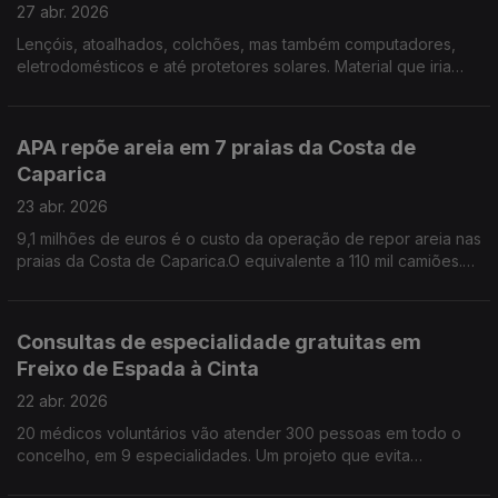
27 abr. 2026
Lençóis, atoalhados, colchões, mas também computadores,
eletrodomésticos e até protetores solares. Material que iria
para o lixo e que acabam no Banco de Bens Doados e
seguem para quem mais precisa. Por Paula Véran
APA repõe areia em 7 praias da Costa de
Caparica
23 abr. 2026
9,1 milhões de euros é o custo da operação de repor areia nas
praias da Costa de Caparica.O equivalente a 110 mil camiões.
APA garante que nenhuma praia será interditada a banhos. Por
Paula Véran
Consultas de especialidade gratuitas em
Freixo de Espada à Cinta
22 abr. 2026
20 médicos voluntários vão atender 300 pessoas em todo o
concelho, em 9 especialidades. Um projeto que evita
deslocações aos hospitais do Porto e de Vila Real e poupa a