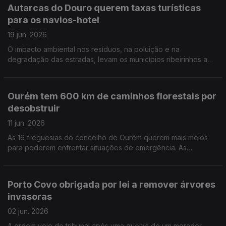
Autarcas do Douro querem taxas turísticas
para os navios-hotel
19 jun. 2026
O impacto ambiental nos resíduos, na poluição e na
degradação das estradas, levam os municípios ribeirinhos a
pedir a contribuição financeira dos navios-hotel que navegam
no Douro. Por Paula Véran
Ourém tem 600 km de caminhos florestais por
desobstruir
11 jun. 2026
As 16 freguesias do concelho de Ourém querem mais meios
para poderem enfrentar situações de emergência. As
exigências são muitas e os meios escasso, dizem os autarcas.
Por Paula Véran
Porto Covo obrigada por lei a remover árvores
invasoras
02 jun. 2026
A ordem veio do tribunal após uma queixa de um morador.