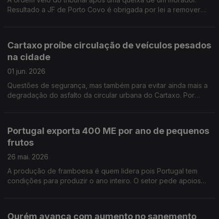
Resultado a JF de Porto Covo é obrigada por lei a remover
todas as árvores do largo principal da povoação. A JF vai
substituir as árvores removidas. Por Paula Véran
Cartaxo proíbe circulação de veículos pesados
na cidade
01 jun. 2026
Questões de segurança, mas também para evitar ainda mais a
degradação do asfalto da circular urbana do Cartaxo. Por
Paula Véran
Portugal exporta 400 ME por ano de pequenos
frutos
26 mai. 2026
A produção de framboesa é quem lidera pois Portugal tem
condições para produzir o ano inteiro. O setor pede apoios
para os fertilizantes que subiram muito com a guerra no Médio
Oriente. Por Paula Véran
Ourém avança com aumento no sanemento