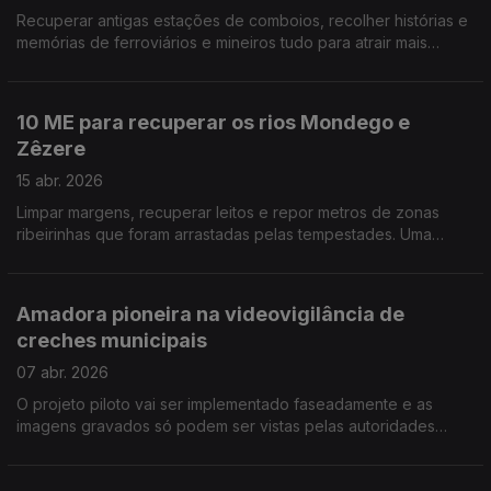
Recuperar antigas estações de comboios, recolher histórias e
memórias de ferroviários e mineiros tudo para atrair mais
turismo e revitalizar economia da região de Viseu Dão e
Lafões. Por Paula Véran
10 ME para recuperar os rios Mondego e
Zêzere
15 abr. 2026
Limpar margens, recuperar leitos e repor metros de zonas
ribeirinhas que foram arrastadas pelas tempestades. Uma
colaboração de 3 municípios: Guarda, Manteigas e Celorico da
Beira. Por Paula Véran
Amadora pioneira na videovigilância de
creches municipais
07 abr. 2026
O projeto piloto vai ser implementado faseadamente e as
imagens gravados só podem ser vistas pelas autoridades
policiais. Uma medida que tranquiliza os pais. Por Paula Véran