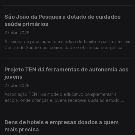
reforçar e estabilizar a encosta do centro histórico. Por Paula
Véran
São João da Pesqueira dotado de cuidados
saúde primários
27 abr. 2026
A maioria da população tem médico de família e passa a ter um
Centro de Saúde com comodidade e eficiência energética. O
concelho vai ter Unidade de Cuidados Continuados
Integrados. Mais 40 camas para os utentes. Por Paula Véran
Projeto TEN dá ferramentas de autonomia aos
jovens
27 abr. 2026
Associação TEN : um modelo educativo complementar à
escola, onde crianças e jovens recebem ajuda ao estudo,
criam confiança e ganham autoestima. Boa parte do trabalho
da associação TEN é dedicado a alunos de contextos
socioeconómicos vulneráveis. Por Paula Véran
Bens de hoteis e empresas doados a quem
mais precisa