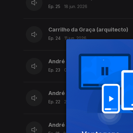
Ep. 25
18 jun. 2026
Carrilho da Graça (arquitecto)
Ep. 24
11 jun. 2026
André Simões (Lusitânia - Parte
Ep. 23
04 jun. 2026
André Simões (Lusitânia - Parte
Ep. 22
28 mai. 2026
André Simões (Lusitânia - Parte