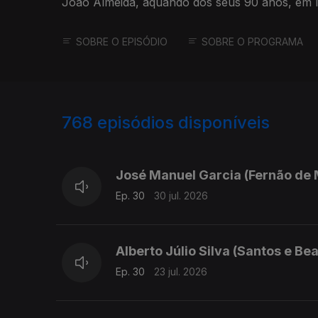
João Almeida, aquando dos seus 90 anos, em
SOBRE O EPISÓDIO
SOBRE O PROGRAMA
768
episódios disponíveis
926818
913175
José Manuel Garcia (Fernão de 
Ep. 30
30 jul. 2026
Alberto Júlio Silva (Santos e Bea
Ep. 30
23 jul. 2026