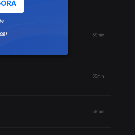
GORA
de
dos)
59min
a familia
55min
58min