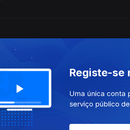
 5)
Registe-se
 4)
Uma única conta 
serviço público d
 3)