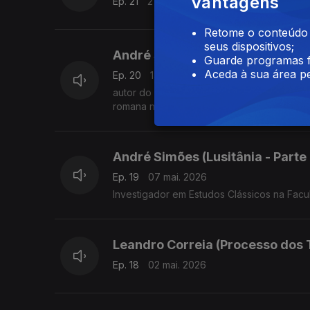
Vantagens
Ep. 21
21 mai. 2026
Retome o conteúdo a
seus dispositivos;
André Simões (Lusitânia - Parte 
Guarde programas f
Aceda à sua área pe
Ep. 20
14 mai. 2026
autor do livro intitulado “Lusitânia, A Vid
romana na Lisboa de há perto de 2000 an
André Simões (Lusitânia - Parte 
Ep. 19
07 mai. 2026
Investigador em Estudos Clássicos na Facu
Leandro Correia (Processo dos 
Ep. 18
02 mai. 2026