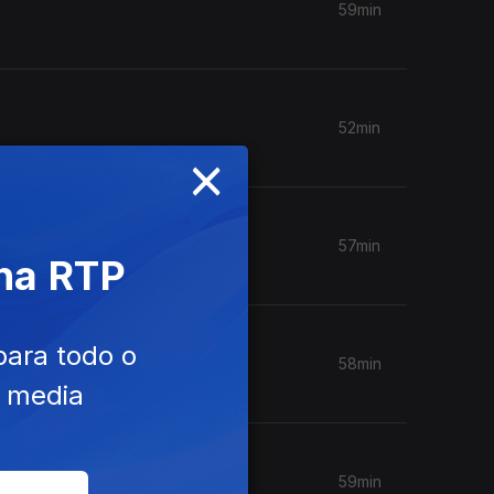
59min
52min
×
57min
 na RTP
para todo o
58min
e media
59min