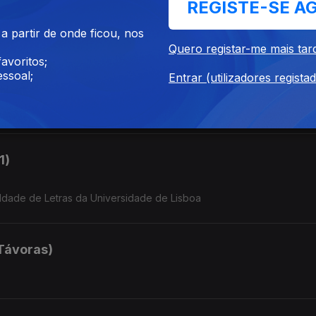
REGISTE-SE A
 partir de onde ficou, nos
Quero registar-me mais tar
2)
avoritos;
ssoal;
Entrar (utilizadores regista
a dos Cássios, Uma Família na Lisboa Romana”, que descreve a via dum
os
1)
ldade de Letras da Universidade de Lisboa
Távoras)