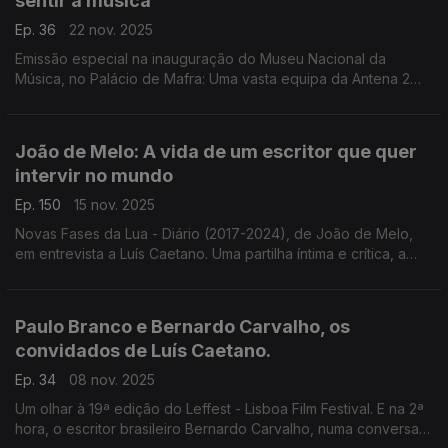
sentir a música
Ep. 36
22 nov. 2025
Emissão especial na inauguração do Museu Nacional da
Música, no Palácio de Mafra: Uma vasta equipa da Antena 2
para celebrar um espaço onde a música se dá a conhecer e a
sentir. Um lugar de muitas histórias e deslumbres.
João de Melo: A vida de um escritor que quer
intervir no mundo
Ep. 150
15 nov. 2025
Novas Fases da Lua - Diário (2017-2024), de João de Melo,
em entrevista a Luís Caetano. Uma partilha íntima e crítica, a
olhar o mundo, e de paixão pela literatura. E ouvimos a nova
poesia do livro Longos Versos Longos.
Paulo Branco e Bernardo Carvalho, os
convidados de Luís Caetano.
Ep. 34
08 nov. 2025
Um olhar à 19ª edição do Leffest - Lisboa Film Festival. E na 2ª
hora, o escritor brasileiro Bernardo Carvalho, numa conversa