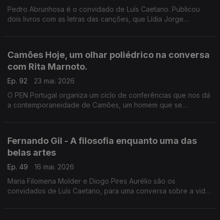
Pedro Abrunhosa é o convidado de Luís Caetano. Publicou
dois livros com as letras das canções, que Lídia Jorge
apresenta, e tem novo disco de originais. Conversa com um
músico que tem poemas para publicar e uma vida para contar.
Camões Hoje, um olhar poliédrico na conversa
com Rita Marnoto.
Ep. 92
23 mai. 2026
O PEN Portugal organiza um ciclo de conferências que nos dá
a contemporaneidade de Camões, um homem que se
interrogou perante o mundo e foi ao encontro dele. Rita
Marnoto é a convidada de Luís Caetano.
Fernando Gil - A filosofia enquanto uma das
belas artes
Ep. 49
16 mai. 2026
Maria Filomena Molder e Diogo Pires Aurélio são os
convidados de Luís Caetano, para uma conversa sobre a vida
e o pensamento de Fernando Gil, que morreu há 20 anos, e
cuja obra vai agora ser editada pela IN.