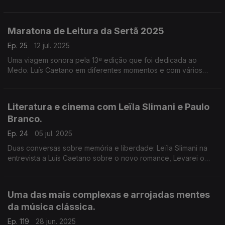
Caminho. E ouvem-se outras vozes de e sobre o lugar
marcado pelo horror do genocídio perpetrado por Israel.
Maratona de Leitura da Sertã 2025
Ep. 25
12 jul. 2025
Uma viagem sonora pela 13ª edição que foi dedicada ao
Medo. Luís Caetano em diferentes momentos e com vários
participantes numa cada vez mais convidativa celebração do
livro e da leitura. Bom Verão, até Setembro!
Literatura e cinema com Leïla Slimani e Paulo
Branco.
Ep. 24
05 jul. 2025
Duas conversas sobre memória e liberdade: Leïla Slimani na
entrevista a Luís Caetano sobre o novo romance, Levarei o
Fogo Comigo. E Paulo Branco, sobre um Verão cheio de bom
cinema: Jacques Rozier, cinema italiano,e mais
Uma das mais complexas e arrojadas mentes
da música clássica.
Ep. 119
28 jun. 2025