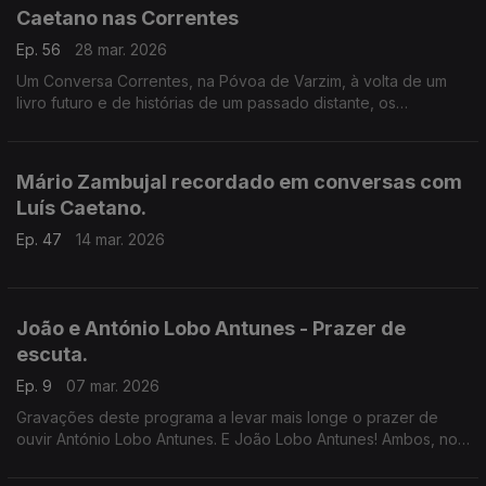
Caetano nas Correntes
Ep. 56
28 mar. 2026
Um Conversa Correntes, na Póvoa de Varzim, à volta de um
livro futuro e de histórias de um passado distante, os
deslumbres da descoberta dos livros, as inquietações sobre
as coisas deste mundo e o olhar fascinado para o céu.
Mário Zambujal recordado em conversas com
Luís Caetano.
Ep. 47
14 mar. 2026
João e António Lobo Antunes - Prazer de
escuta.
Ep. 9
07 mar. 2026
Gravações deste programa a levar mais longe o prazer de
ouvir António Lobo Antunes. E João Lobo Antunes! Ambos, no
Festival Internacional de Cultura, em Cascais. Depois, o
Escritaria de 2012. Um programa de Luís Caetano.