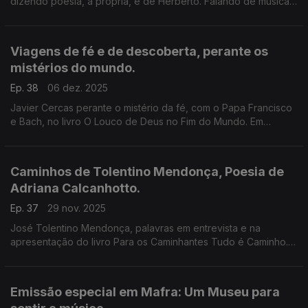
dizendo poesia, a própria, e de Herberto. Falando de músicas
da sua vida, e cantando. Apresentando-se ao mundo, nos
EUA, e em entrevistas a Luís Caetano.
Viagens de fé e de descoberta, perante os
mistérios do mundo.
Ep. 38
06 dez. 2025
Javier Cercas perante o mistério da fé, com o Papa Francisco
e Bach, no livro O Louco de Deus no Fim do Mundo. Em
entrevista a Luís Caetano. E a Carta escrita por Pero Vaz de
Caminha, na conversa com João Alves Dias.
Caminhos de Tolentino Mendonça, Poesia de
Adriana Calcanhotto.
Ep. 37
29 nov. 2025
José Tolentino Mendonça, palavras em entrevista e na
apresentação do livro Para os Caminhantes Tudo é Caminho. E
Pra Lhe Dizer, novo livro de Adriana Calcanhotto, reunião de
letras poema. Em leituras para rádio.
Emissão especial em Mafra: Um Museu para