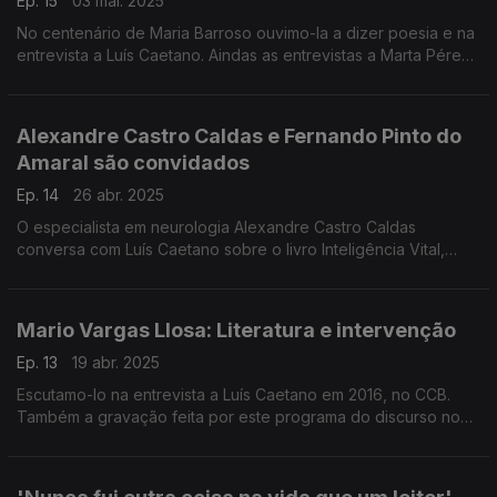
Ep. 15
03 mai. 2025
No centenário de Maria Barroso ouvimo-la a dizer poesia e na
entrevista a Luís Caetano. Aindas as entrevistas a Marta Pérez-
Carbonell sobre Nada mais ilusório, e a Manuel Alberto Valente
a propósito de 25 Poetas/25 de Ab
Alexandre Castro Caldas e Fernando Pinto do
Amaral são convidados
Ep. 14
26 abr. 2025
O especialista em neurologia Alexandre Castro Caldas
conversa com Luís Caetano sobre o livro Inteligência Vital,
Estupidez Artificial. Na segunda hora a conversa é com
Fernando Pinto do Amaral, sobre Contos Suicidas.
Mario Vargas Llosa: Literatura e intervenção
Ep. 13
19 abr. 2025
Escutamo-lo na entrevista a Luís Caetano em 2016, no CCB.
Também a gravação feita por este programa do discurso no
Honoris Causa, em 2014. Recordamos testemunhos de Mega
Ferreira, Nélida Piñon, Francisco José Viegas.