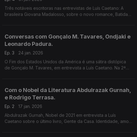
Três notáveis escritoras nas entrevistas de Luís Caetano: A
brasileira Giovana Madalosso, sobre o novo romance, Batida
Só; A finlandesa Iida Turpeinen a propósito de A Existência da
Vida. E a Argentina Samanta Schweblin!
Conversas com Gonçalo M. Tavares, Ondjaki e
Leonardo Padura.
Ep. 3
24 jan. 2026
O Fim dos Estados Unidos da América é uma sátira distópica
de Gonçalo M. Tavares, em entrevista a Luís Caetano. Na 2ª
hora, a conversa é com o angolano Ondjaki e o cubano
Leonardo Padura: Vou contar-te uma história.
Com o Nobel da Literatura Abdulrazak Gurnah,
e Rodrigo Terrasa.
Ep. 2
17 jan. 2026
Abdulrazak Gurnah, Nobel de 2021 em entrevista a Luís
Caetano sobre o último livro, Gente da Casa. Identidade, amor,
racismo, e mais. E Rodrigo Terrasa à conversa sobre O abismo
do esquecimento, que assina com Paco Roca.