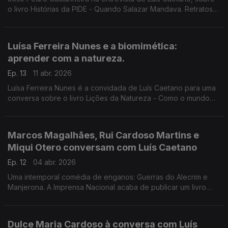
o livro Histórias da PIDE - Quando Salazar Mandava. Retratos
de um país de medo, corrupção e desigualdade. Para não
esquecer, contra os mentirosos e os manipuladores da história.
Luísa Ferreira Nunes e a biomimética:
aprender com a natureza.
Ep. 13
11 abr. 2026
Luísa Ferreira Nunes é a convidada de Luís Caetano para uma
conversa sobre o livro Lições da Natureza - Como o mundo
natural nos ajuda a resolver os problemas humanos. A
natureza: Uma biblioteca de ideias e de inspiração
Marcos Magalhães, Rui Cardoso Martins e
Miqui Otero conversam com Luís Caetano
Ep. 12
04 abr. 2026
Uma intemporal comédia de enganos: Guerras do Alecrim e
Manjerona. A Imprensa Nacional acaba de publicar um livro
com 3 cd's que nos dão a produção d'Os Músicos do Tejo. E
escritor espanhol Miqui Otero, autor de Orquestra.
Dulce Maria Cardoso à conversa com Luís