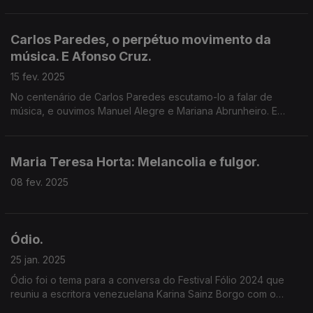
conversa com Luís Caetano onde se fala também do
genocídio na Palestina e dos activistas da amnésia.
Carlos Paredes, o perpétuo movimento da
música. E Afonso Cruz.
15 fev. 2025
No centenário de Carlos Paredes escutamo-lo a falar de
música, e ouvimos Manuel Alegre e Mariana Abrunheiro. E
também O que a Chama Iluminou, o novo livro de Afonso Cruz,
na entrevista de Luís Caetano.
Maria Teresa Horta: Melancolia e fulgor.
08 fev. 2025
Ódio.
25 jan. 2025
Ódio foi o tema para a conversa do Festival Fólio 2024 que
reuniu a escritora venezuelana Karina Sainz Borgo com o
escritor Hugo Gonçalves, numa conversa conduzida por Luís