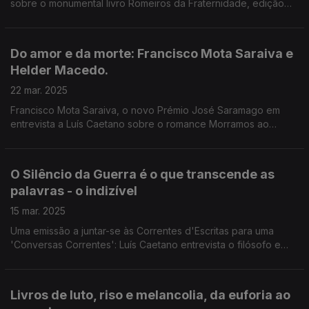
sobre o monumental livro Romeiros da Fraternidade, edição
Letras lavadas. Resulta de uma atração pelos Açores e pelo
humanismo da devoção, uma gramática estética.
Do amor e da morte: Francisco Mota Saraiva e
Helder Macedo.
22 mar. 2025
Francisco Mota Saraiva, o novo Prémio José Saramago em
entrevista a Luís Caetano sobre o romance Morramos ao
menos no porto (Quetzal). Depois, Helder Macedo, sobre a
poesia crepuscular de Corpos da Memória (Caminho).
O Silêncio da Guerra é o que transcende as
palavras - o indizível
15 mar. 2025
Uma emissão a juntar-se às Correntes d'Escritas para uma
'Conversas Correntes': Luís Caetano entrevista o filósofo e
escritor espanhol Antonio Monegal, a partir dos livros O
Silêncio da Guerra e Como o Ar que Respiramos.
Livros de luto, riso e melancolia, da euforia ao