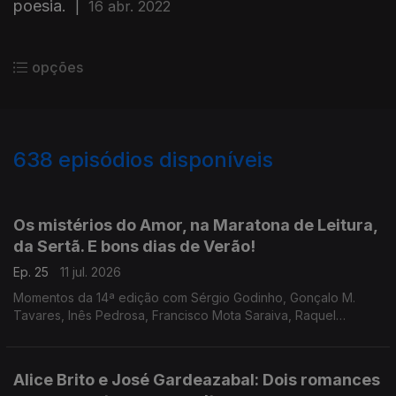
poesia.
|
16 abr. 2022
opções
638
episódios disponíveis
924845
904324
883059
854319
834624
811082
779778
758501
Os mistérios do Amor, na Maratona de Leitura,
da Sertã. E bons dias de Verão!
Ep. 25
11 jul. 2026
Momentos da 14ª edição com Sérgio Godinho, Gonçalo M.
Tavares, Inês Pedrosa, Francisco Mota Saraiva, Raquel
Patriarca, Afonso Cruz, Rosa Alice Branco, Ana Alfredo, Carlos
Miranda, Renato Filipe Cardoso, Rui Lopes, Lara Alves, Daniel
Radu e mais.
Alice Brito e José Gardeazabal: Dois romances