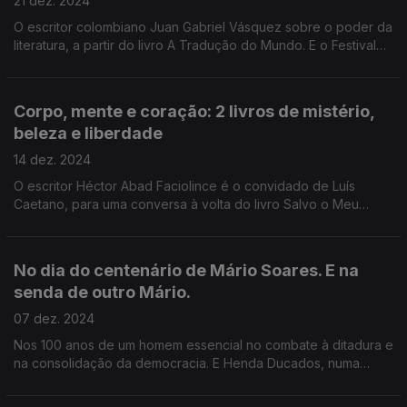
21 dez. 2024
O escritor colombiano Juan Gabriel Vásquez sobre o poder da
literatura, a partir do livro A Tradução do Mundo. E o Festival
Literário Livros a Oeste, na Lourinhã: Orgulhosamente Nós -
Uma conversa sobre Liberdade.
Corpo, mente e coração: 2 livros de mistério,
beleza e liberdade
14 dez. 2024
O escritor Héctor Abad Faciolince é o convidado de Luís
Caetano, para uma conversa à volta do livro Salvo o Meu
Coração, Tudo Está Bem, agora. Depois, Luís Fernandes,
psicólogo e poeta, autor de Se o Meu Corpo falasse.
No dia do centenário de Mário Soares. E na
senda de outro Mário.
07 dez. 2024
Nos 100 anos de um homem essencial no combate à ditadura e
na consolidação da democracia. E Henda Ducados, numa
conversa sobre o pai, Mário Pinto de Andrade, a propósito do
documentário Mário, de Billy Woodberry.