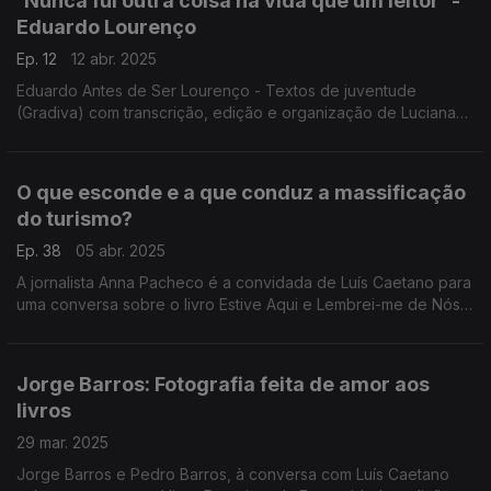
'Nunca fui outra coisa na vida que um leitor' -
Eduardo Lourenço
Ep. 12
12 abr. 2025
Eduardo Antes de Ser Lourenço - Textos de juventude
(Gradiva) com transcrição, edição e organização de Luciana
Leiderfarb, a permitir-nos a descoberta do pensador nos seus
anos de crescimento, espanto e descoberta.
O que esconde e a que conduz a massificação
do turismo?
Ep. 38
05 abr. 2025
A jornalista Anna Pacheco é a convidada de Luís Caetano para
uma conversa sobre o livro Estive Aqui e Lembrei-me de Nós
(Objectiva). Na 2ª hora, Margarida Ferra, que acaba de
publicar Saber Perder (Companhia das Letras).
Jorge Barros: Fotografia feita de amor aos
livros
29 mar. 2025
Jorge Barros e Pedro Barros, à conversa com Luís Caetano