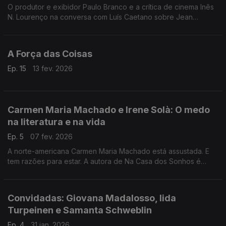
O produtor e exibidor Paulo Branco e a crítica de cinema Inês
N. Lourenço na conversa com Luís Caetano sobre Jean
Eustache e Philippe Garrel. E Frederico Lourenço com FJ
Viegas: O caminho da tradução do livro dos livros.
A Força das Coisas
Ep. 15
13 fev. 2026
Carmen Maria Machado e Irene Solà: O medo
na literatura e na vida
Ep. 5
07 fev. 2026
A norte-americana Carmen Maria Machado está assustada. E
tem razões para estar. A autora de Na Casa dos Sonhos é
convidada de Luís Caetano, tal como a catalã Irene Solà, que
publicou Dei-te Olhos e Viste as trevas.
Convidadas: Giovana Madalosso, Iida
Turpeinen e Samanta Schweblin
Ep. 4
31 jan. 2026