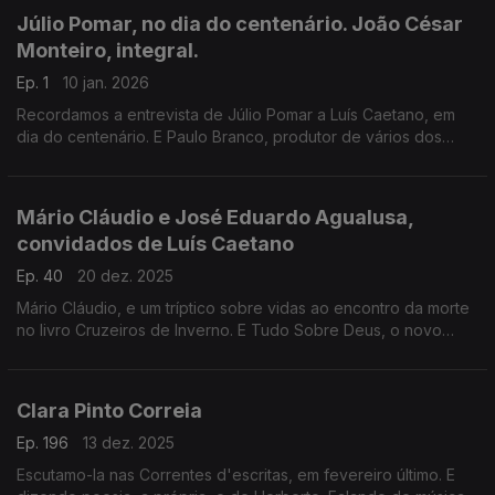
Júlio Pomar, no dia do centenário. João César
Monteiro, integral.
Ep. 1
10 jan. 2026
Recordamos a entrevista de Júlio Pomar a Luís Caetano, em
dia do centenário. E Paulo Branco, produtor de vários dos
filmes de João César Monteiro, recorda histórias e memórias
agora que todos os filmes são repostos.
Mário Cláudio e José Eduardo Agualusa,
convidados de Luís Caetano
Ep. 40
20 dez. 2025
Mário Cláudio, e um tríptico sobre vidas ao encontro da morte
no livro Cruzeiros de Inverno. E Tudo Sobre Deus, o novo
romance de José Eduardo Agualusa, que fala de fé, poesia,
IA, e porcos que grunhem sem vergonha.
Clara Pinto Correia
Ep. 196
13 dez. 2025
Escutamo-la nas Correntes d'escritas, em fevereiro último. E