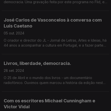
democracia. Uma gravação feita por este programa no Flid, em
Sabrosa. E Tânia Ganho, sobre O Meu Pai Voava, um livro
sobre a morte que celebra a vida.
José Carlos de Vasconcelos à conversa com
Luís Caetano
05 out. 2024
O criador e director do JL - Jornal de Letras, Artes e Ideias, há
44 anos a acompanhar a cultura em Portugal, e a fazer parte
dela, tem uma vida cheia de histórias, que aqui partilha, em dia
de aniversário.
Livros, liberdade, democracia.
28 set. 2024
O 25 de Abril e o mundo dos livros - um documentário
radiofónico. Ouvimos quem marcou a história da edição nestes
50 anos. Na 2ª hora, a nova edição de Leviatã, de Thomas
Hobbes, na conversa com Francisco Carmo Garcia.
Com os escritores Michael Cunningham e
Victor Vidal