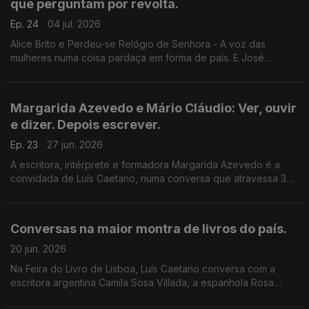
que perguntam por revolta.
Ep. 24
04 jul. 2026
Alice Brito e Perdeu-se Relógio de Senhora - A voz das
mulheres numa coisa pardaça em forma de país. E José
Gardeazabal, com Mulher no Espaço - Falamos de espaço, da
América de Trump, de revolta e de rebanho, e de poesia
também.
Margarida Azevedo e Mário Cláudio: Ver, ouvir
e dizer. Depois escrever.
Ep. 23
27 jun. 2026
A escritora, intérprete e formadora Margarida Azevedo é a
convidada de Luís Caetano, numa conversa que atravessa 3
livros recentes. Na 2ª hora, Mário Cláudio, as crónicas para a
rádio, agora em livro: Fósforos Riscados no Vento.
Conversas na maior montra de livros do país.
20 jun. 2026
Na Feira do Livro de Lisboa, Luís Caetano conversa com a
escritora argentina Camila Sosa Villada, a espanhola Rosa
Montero, o cabo verdiano Jorge Carlos Fonseca e com o