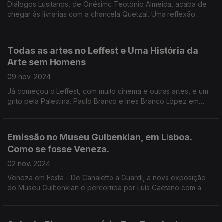
Diálogos Lusitanos, de Onésimo Teotónio Almeida, acaba de
chegar às livrarias com a chancela Quetzal. Uma reflexão
filosófica e literária sobre grandes nomes da cultura do século
XX, muitos deles em relação próxima.
Todas as artes no Leffest e Uma História da
Arte sem Homens
09 nov. 2024
Já começou o Leffest, com muito cinema e outras artes, e um
grito pela Palestina. Paulo Branco e Ines Branco López em
entrevista a Luís Caetano. E a historiadora Katy Hessel, sobre
Uma História da Arte sem Homens
Emissão no Museu Gulbenkian, em Lisboa.
Como se fosse Veneza.
02 nov. 2024
Veneza em Festa - De Canaletto a Guardi, a nova exposição
do Museu Gulbenkian é percorrida por Luís Caetano com a
comissária Luísa Sampaio, que nos desvenda as histórias de
grandes pintores da Sereníssima e suas obras.