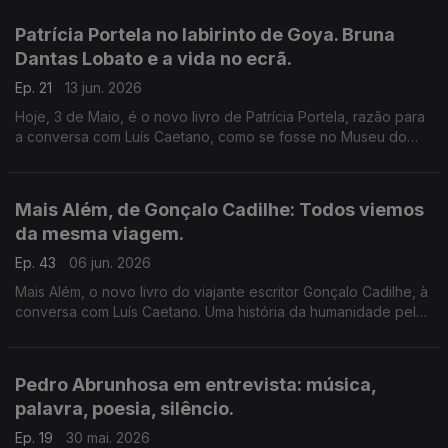
historiador Luís Filipe Thomaz.
Patrícia Portela no labirinto de Goya. Bruna
Dantas Lobato e a vida no ecrã.
Ep. 21
13 jun. 2026
Hoje, 3 de Maio, é o novo livro de Patrícia Portela, razão para
a conversa com Luís Caetano, como se fosse no Museu do
Prado. Também Bruna Dantas Lobato, autora de Horas Azuis.
Afeto, distância, tecnologia e a América de hoje.
Mais Além, de Gonçalo Cadilhe: Todos viemos
da mesma viagem.
Ep. 43
06 jun. 2026
Mais Além, o novo livro do viajante escritor Gonçalo Cadilhe, à
conversa com Luís Caetano. Uma história da humanidade pela
viagem e os viajantes, um relato íntimo da descoberta dos
lugares e das gentes. A edição Contraponto.
Pedro Abrunhosa em entrevista: música,
palavra, poesia, silêncio.
Ep. 19
30 mai. 2026