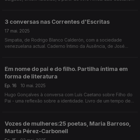
conversa também com o escritor e Presidente da SPA, José
Jorge Letria, e ainda com Lara Moreno.
3 conversas nas Correntes d'Escritas
17 mai. 2025
Simpatia, de Rodrigo Blanco Calderón, com a sociedade
venezuelana actual. Caderno Íntimo da Ausência, de José
Alberto Postiga, cartografia poética da vida do emigrante.
Adélia Carvalho e o prazer de ouvir uma história.
Em nome do pai e do filho. Partilha íntima em
forma de literatura
Ep. 16
10 mai. 2025
Hugo Gonçalves à conversa com Luís Caetano sobre Filho do
Pai - uma reflexão sobre a identidade. Livro de um tempo de
luto pela perda do pai e de celebração pelo nascimento de
um filho. Edição Companhia das Letras.
Vozes de mulheres:25 poetas, Maria Barroso,
Marta Pérez-Carbonell