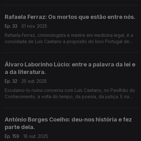
sobre o livro Os Substitutos, a viagem de um pai e um filho por
um país de mentiras e ódio.
Rafaela Ferraz: Os mortos que estão entre nós.
Ep. 33
01 nov. 2025
Rafaela Ferraz, criminologista e mestre em medicina legal, é a
convidada de Luís Caetano a propósito do livro Portugal de
Morte a Sul - Um guia de últimas viagens, agora editado pela
Quetzal. A morte ainda é um tabu?
Álvaro Laborinho Lúcio: entre a palavra da lei e
a da literatura.
Ep. 32
25 out. 2025
Escutamo-lo numa conversa com Luís Caetano, no Pavilhão do
Conhecimento, à volta do tempo, da poesia, da justiça. E na
resposta à pergunta 'A literatura salva?' Nos Dias do
Desassossego, com Gabriela Canavilhas.
António Borges Coelho: deu-nos história e fez
parte dela.
Ep. 159
18 out. 2025