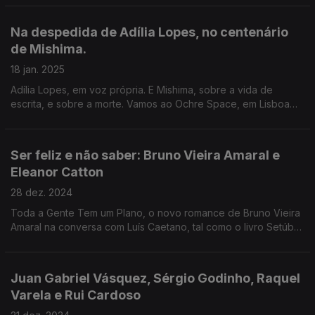
Caetano.
Na despedida de Adília Lopes, no centenário
de Mishima.
18 jan. 2025
Adília Lopes, em voz própria. E Mishima, sobre a vida de
escrita, e sobre a morte. Vamos ao Ochre Space, em Lisboa
conversar com João Miguel Barros, sobre a exposição Hosoe
Eikoh: Barakei - Ordeal by Roses
Ser feliz e não saber: Bruno Vieira Amaral e
Eleanor Catton
28 dez. 2024
Toda a Gente Tem um Plano, o novo romance de Bruno Vieira
Amaral na conversa com Luís Caetano, tal como o livro Setúbal.
Entrevista também a Eleanor Catton, a mais jovem vencedora
do Booker, sobre A Floresta de Birnam.
Juan Gabriel Vásquez, Sérgio Godinho, Raquel
Varela e Rui Cardoso