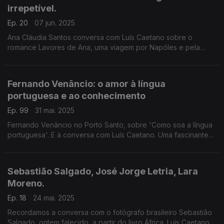
irrepetível.
Ep. 20
07 jun. 2025
Ana Cláudia Santos conversa com Luís Caetano sobre o
romance Lavores de Ana, uma viagem por Napóles e pela
descoberta do amor. E recordamos Eduardo Gageiro, o
fotógrafo que nos deixou, aos 90 anos.
Fernando Venâncio: o amor à língua
portuguesa e ao conhecimento
Ep. 99
31 mai. 2025
Fernando Venâncio no Porto Santo, sobre 'Como soa a língua
portuguesa'. E à conversa com Luís Caetano. Uma fascinante
viagem feita de conhecimento e humor, no desafio à
curiosidade. Deixou-nos ontem, aos 88 anos.
Sebastião Salgado, José Jorge Letria, Lara
Moreno.
Ep. 18
24 mai. 2025
Recordamos a conversa com o fotógrafo brasileiro Sebastião
Salgado, ontem falecido, a partir do livro África. Luís Caetano