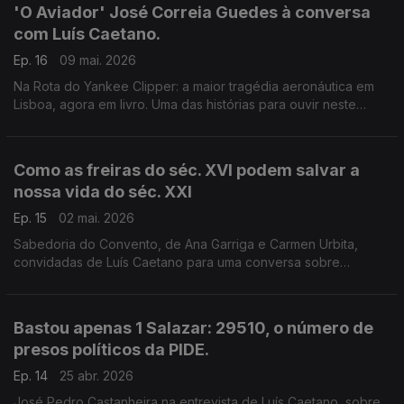
'O Aviador' José Correia Guedes à conversa
com Luís Caetano.
Ep. 16
09 mai. 2026
Na Rota do Yankee Clipper: a maior tragédia aeronáutica em
Lisboa, agora em livro. Uma das histórias para ouvir neste
programa, que nos leva ao fascinante mundo da aviação,
como a do sequestro do avião deste comandante em 1980.
Imperdível.
Como as freiras do séc. XVI podem salvar a
nossa vida do séc. XXI
Ep. 15
02 mai. 2026
Sabedoria do Convento, de Ana Garriga e Carmen Urbita,
convidadas de Luís Caetano para uma conversa sobre
mulheres que na clausura encontraram liberdade. E Teresa
d'Ávila, ou Santa Teresa de Jesus, por Ana Luísa Amaral. E o
livro, feito leitura e música, por Andrea Lupi.
Bastou apenas 1 Salazar: 29510, o número de
presos políticos da PIDE.
Ep. 14
25 abr. 2026
José Pedro Castanheira na entrevista de Luís Caetano, sobre