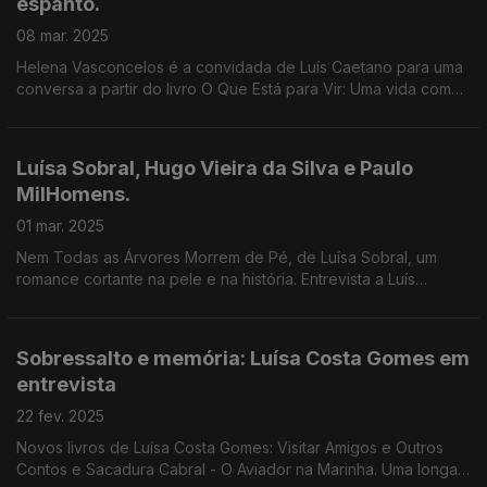
espanto.
08 mar. 2025
Helena Vasconcelos é a convidada de Luís Caetano para uma
conversa a partir do livro O Que Está para Vir: Uma vida com
Julião Sarmento. Também Luís Filipe Castro Mendes, a
propósito de As Manhãs Que não Conheces.
Luísa Sobral, Hugo Vieira da Silva e Paulo
MilHomens.
01 mar. 2025
Nem Todas as Árvores Morrem de Pé, de Luísa Sobral, um
romance cortante na pele e na história. Entrevista a Luís
Caetano nas Correntes d'Escritas. Na 2ª hora, Longe da
Estrada, de Hugo Vieira da Silva e Paulo MilHomens.
Sobressalto e memória: Luísa Costa Gomes em
entrevista
22 fev. 2025
Novos livros de Luísa Costa Gomes: Visitar Amigos e Outros
Contos e Sacadura Cabral - O Aviador na Marinha. Uma longa