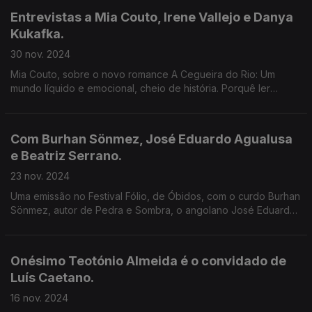
Entrevistas a Mia Couto, Irene Vallejo e Danya
Kukafka.
30 nov. 2024
Mia Couto, sobre o novo romance A Cegueira do Rio: Um
mundo líquido e emocional, cheio de história. Porquê ler
(sobre) os clássicos? Irene vallejo responde em O Futuro
Recordado. E A voz das mulheres, por Danya Kukafka.
Com Burhan Sönmez, José Eduardo Agualusa
e Beatriz Serrano.
23 nov. 2024
Uma emissão no Festival Fólio, de Óbidos, com o curdo Burhan
Sönmez, autor de Pedra e Sombra, o angolano José Eduardo
Agualusa, que publicou Mestre dos Batuques e a espanhola
Beatriz Serrano, autora de O desencanto.
Onésimo Teotónio Almeida é o convidado de
Luís Caetano.
16 nov. 2024