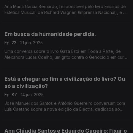
Ana Maria Garcia Bernardo, responsável pelo livro Ensaios de
Estética Musical, de Richard Wagner, (Imprensa Nacional), é a
convidada de Luís Caetano. O pensamento de Wagner como
nunca o tivemos na tradução em Portugal.
Em busca da humanidade perdida.
Ep. 22
21 jun. 2025
Uma conversa sobre o livro Gaza Está em Toda a Parte, de
Alexandra Lucas Coelho, um grito contra o Genocídio em curso
por parte da nação Israelita. Na 2ª hora, João Pedro Vala e o
seu singularíssimo Dicionário de Proust.
Está a chegar ao fim a civilização do livro? Ou
só a civilização?
Ep. 87
14 jun. 2025
José Manuel dos Santos e António Guerreiro conversam com
Luís Caetano sobre a nova edição da Electra, dedicada ao
Livro e à Leitura. Na 2ª hora, Uma sinfonia de Havana, na
entrevista ao escritor Leonardo Padura.
Ana Cláudia Santos e Eduardo Gageiro: Fixar o