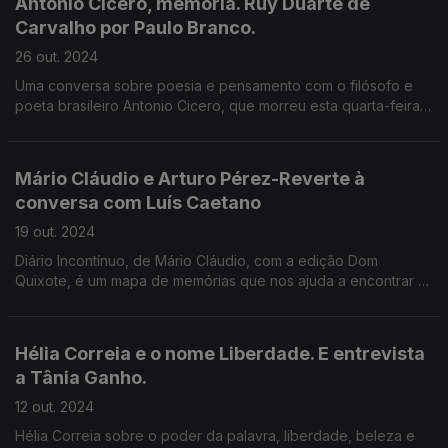
Antonio Cicero, memória. Ruy Duarte de
Carvalho por Paulo Branco.
26 out. 2024
Uma conversa sobre poesia e pensamento com o filósofo e
poeta brasileiro Antonio Cicero, que morreu esta quarta-feira,
por decisão própria. E o filme Os Papéis do Inglês: Ruy Duarte
de Carvalho por Paulo Branco.
Mário Cláudio e Arturo Pérez-Reverte à
conversa com Luís Caetano
19 out. 2024
Diário Incontínuo, de Mário Cláudio, com a edição Dom
Quixote, é um mapa de memórias que nos ajuda a encontrar o
homem e o escritor. Revolução, o novo romance de Arturo
Pérez-Reverte (Asa), é um mergulho na História.
Hélia Correia e o nome Liberdade. E entrevista
a Tânia Ganho.
12 out. 2024
Hélia Correia sobre o poder da palavra, liberdade, beleza e