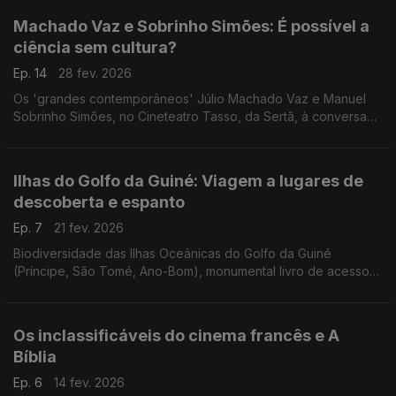
Machado Vaz e Sobrinho Simões: É possível a
ciência sem cultura?
Ep. 14
28 fev. 2026
Os 'grandes contemporâneos' Júlio Machado Vaz e Manuel
Sobrinho Simões, no Cineteatro Tasso, da Sertã, à conversa
com Luís Caetano. Reflexões sobre o mundo de hoje e um
olhar a duas vidas dedicadas ao conhecimento.
Ilhas do Golfo da Guiné: Viagem a lugares de
descoberta e espanto
Ep. 7
21 fev. 2026
Biodiversidade das Ilhas Oceânicas do Golfo da Guiné
(Príncipe, São Tomé, Ano-Bom), monumental livro de acesso
gratuito, na conversa de Luís Caetano com o biólogo Martim
Melo. E os 60 anos dos Cinco Minutos de jazz.
Os inclassificáveis do cinema francês e A
Bíblia
Ep. 6
14 fev. 2026