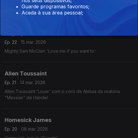
nos seus dispositivos;
Ep. 24
22 mar. 2026
Guarde programas favoritos;
Etta James 'Stormy weather'
Aceda à sua área pessoal;
Mighty Sam McClain
Ep. 22
15 mar. 2026
Mighty Sam McClain 'Love me if you want to'
Allen Toussaint
Ep. 21
14 mar. 2026
Allen Toussaint 'Louie' com o coro de Aleluia da oratória
"Messias" de Handel
Homesick James
Ep. 20
08 mar. 2026
Homesick James 'Crawlin'