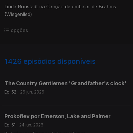
Linda Ronstadt na Canção de embalar de Brahms
(Wiegenlied)
opções
1426
episódios disponíveis
930178
920859
910758
901523
893092
The Country Gentlemen 'Grandfather's clock'
Ep. 52
26 jun. 2026
Prokofiev por Emerson, Lake and Palmer
Ep. 51
24 jun. 2026