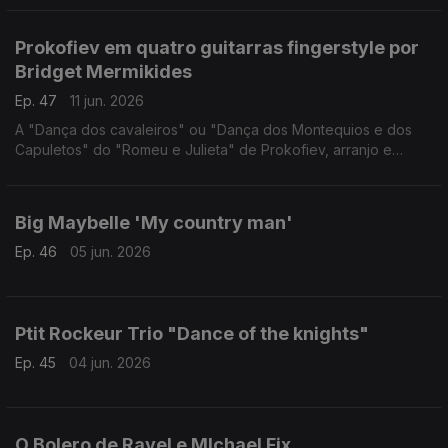
Prokofiev em quatro guitarras fingerstyle por
Bridget Mermikides
Ep. 47
11 jun. 2026
A "Dança dos cavaleiros" ou "Dança dos Montequios e dos
Capuletos" do "Romeu e Julieta" de Prokofiev, arranjo e
interpretação da guitarrista britânica Bridget Mermikides
Big Maybelle 'My country man'
Ep. 46
05 jun. 2026
Ptit Rockeur Trio "Dance of the knights"
Ep. 45
04 jun. 2026
O Bolero de Ravel e MIchael Fix