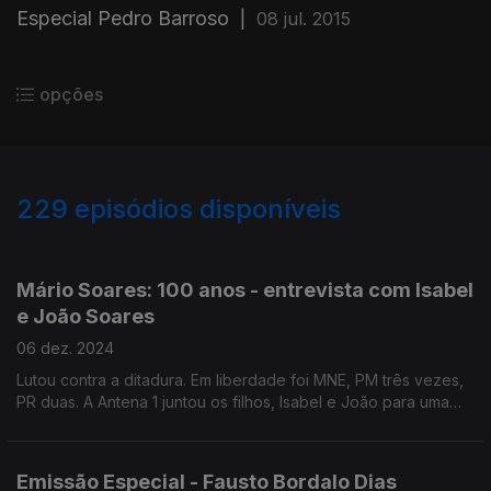
Especial Pedro Barroso
|
08 jul. 2015
opções
229
episódios disponíveis
551371
432387
284104
248735
211736
197385
192090
188152
177687
Mário Soares: 100 anos - entrevista com Isabel
e João Soares
06 dez. 2024
Lutou contra a ditadura. Em liberdade foi MNE, PM três vezes,
PR duas. A Antena 1 juntou os filhos, Isabel e João para uma
conversa sobre o pai. Moderação de Maria Flor Pedroso.
Emissão Especial - Fausto Bordalo Dias