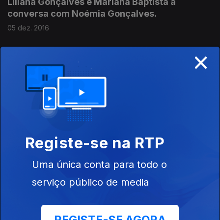
Liliana Gonçalves e Mariana Baptista à
conversa com Noémia Gonçalves.
05 dez. 2016
×
Do disco para o palco, a "Poesia Homónima"
por Júlio Resende e Júlio Machado Vaz
estreia-se em Évora no Teatro Garcia de
Resende.
27 nov. 2016
Registe-se na RTP
António Macedo conversa com Isabela
Uma única conta para todo o
Figueiredo, autora de "A Gorda", um dos mais
surpreendentes Romances do ano.
serviço público de media
12 nov. 2016