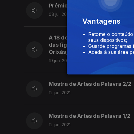
Prémios Play 2021
08 jul. 2021
Vantagens
Retome o conteúdo a
A 18 de Junho, a musa do tropic
seus dispositivos;
das figuras públicas que não es
Guarde programas f
Orixás, completou 75 anos. Com
Aceda à sua área pe
19 jun. 2021
Mostra de Artes da Palavra 2/2
12 jun. 2021
Mostra de Artes da Palavra 1/2
12 jun. 2021