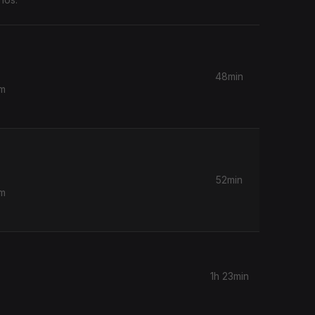
48min
om
52min
om
1h 23min