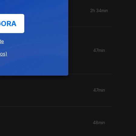
2h 34min
GORA
 uma
de
s
47min
esente,
dos)
47min
48min