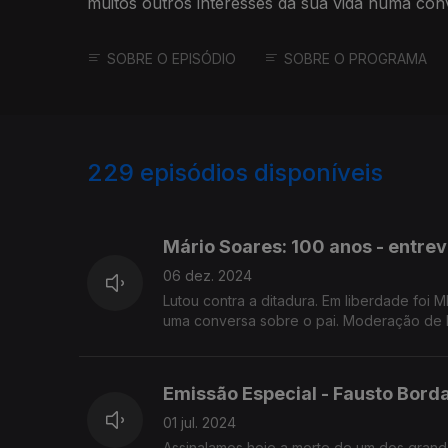
muitos outros interesses da sua vida numa con
SOBRE O EPISÓDIO
SOBRE O PROGRAMA
229
episódios disponíveis
551371
432387
284104
Mário Soares: 100 anos - entrev
06 dez. 2024
Lutou contra a ditadura. Em liberdade foi M
uma conversa sobre o pai. Moderação de M
Emissão Especial - Fausto Borda
01 jul. 2024
Assinalamos hoje a morte de um dos grand