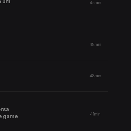
e um
45min
48min
48min
ersa
41min
 e game