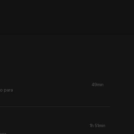
49min
ão para
1h 51min
nos.