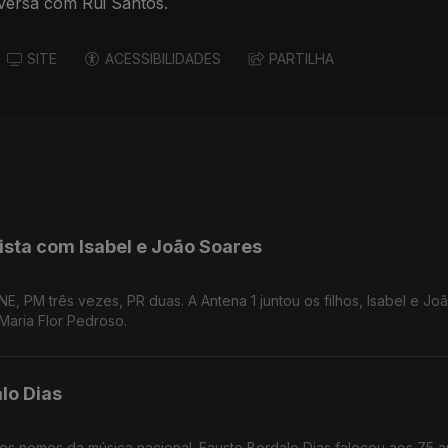
versa com Rui Santos.
SITE
ACESSIBILIDADES
PARTILHA
ista com Isabel e João Soares
NE, PM três vezes, PR duas. A Antena 1 juntou os filhos, Isabel e Jo
aria Flor Pedroso.
lo Dias
es nomes da música nacional. Fausto Bordalo Dias faleceu aos 75 a