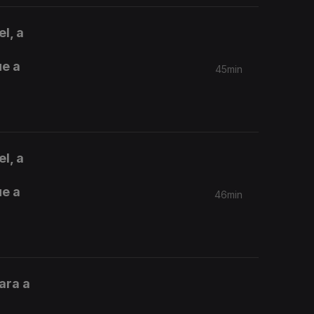
l, a
ue a
45min
l, a
ue a
46min
ara a