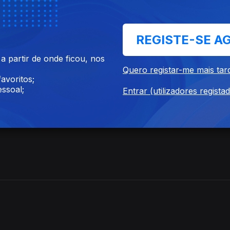
REGISTE-SE A
 partir de onde ficou, nos
alismo, a inspirada intérprete de Pessoa e Sophia,
Quero registar-me mais tar
conde a conciliação do catolicismo com o culto do
avoritos;
eçou a carreira há mais de meio século. Esteve pr
ssoal;
Entrar (utilizadores regista