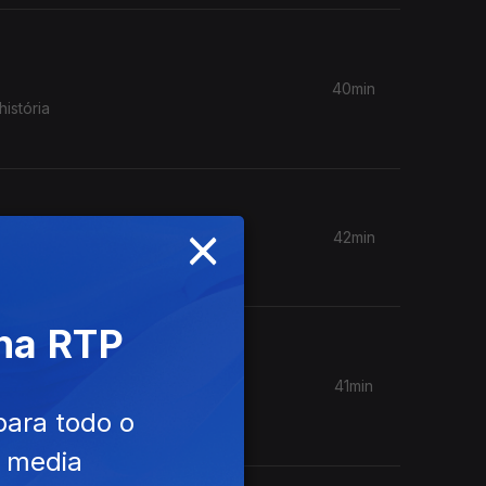
40min
istória
×
42min
 na RTP
41min
im que
para todo o
e media