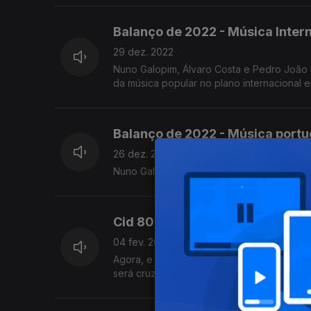
Balanço de 2022 - Música Inter
29 dez. 2022
Nuno Galopim, Álvaro Costa e Pedro João 
da música popular no plano internacional 
Balanço de 2022 - Música port
26 dez. 2022
Nuno Galopim, Álvaro Costa e Pedro João
Cid 80
04 fev. 2022
Agora, e ao longo da próxima hora, José 
será cruzada pela memória de algumas da