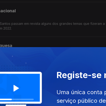
nacional
Santos passam em revista alguns dos grandes temas que fizeram a h
em 2022.
uguesa
 Santos fazem o Balanço de 2022 da música portuguesa.
Registe-se
Cid vai estar connosco em estúdio, numa conversa com Nuno Galop
Uma única conta 
s suas canções.
serviço público d