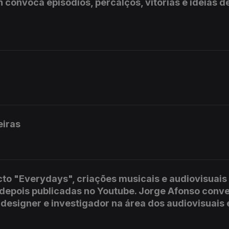
convoca episódios, percalços, vitórias e ideias d
eiras
cto "Everydays", criações musicais e audiovisuais
e depois publicadas no Youtube. Jorge Afonso conv
 designer e investigador na área dos audiovisuais