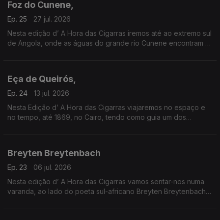
Foz do Cunene,
Ep. 25
27 jul. 2026
Nesta edição d’ A Hora das Cigarras iremos até ao extremo sul
de Angola, onde as águas do grande rio Cunene encontram as
do oceano Atlântico.
Eça de Queirós,
Ep. 24
13 jul. 2026
Nesta Edição d’ A Hora das Cigarras viajaremos no espaço e
no tempo, até 1869, no Cairo, tendo como guia um dos
maiores escritores da língua portuguesa — Eça de Queirós.
Breyten Breytenbach
Ep. 23
06 jul. 2026
Nesta edição d’ A Hora das Cigarras vamos sentar-nos numa
varanda, ao lado do poeta sul-africano Breyten Breytenbach,
contemplando a noite de África e os seus mistérios.