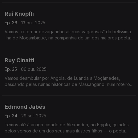
Rui Knopfli
Ep. 36
13 out. 2025
Vamos “retornar devagarinho às ruas vagarosas” da belíssima
Ilha de Moçambique, na companhia de um dos maiores poetas
da língua portuguesa Rui Knopfli.
Ruy Cinatti
Ep. 35
06 out. 2025
Vamos deambular por Angola, de Luanda a Moçâmedes,
passando pelas ruínas históricas de Massangano, num roteiro
poético assinado por Ruy Cinatti.
Edmond Jabés
Ep. 34
29 set. 2025
Iremos até à antiga cidade de Alexandria, no Egipto, guiados
pelos versos de um dos seus mais ilustres filhos — o poeta
Edmond Jabés.