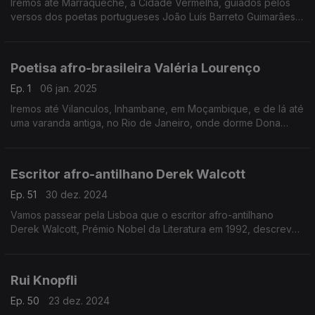
Iremos até Marraqueche, a Cidade Vermelha, guiados pelos
versos dos poetas portugueses João Luís Barreto Guimarães e
Eugénio de Andrade.
Poetisa afro-brasileira Valéria Lourenço
Ep. 1
06 jan. 2025
Iremos até Vilanculos, Inhambane, em Moçambique, e de lá até
uma varanda antiga, no Rio de Janeiro, onde dorme Dona
Maria — a mãe da poetisa afro-brasileira Valéria Lourenço
Escritor afro-antilhano Derek Walcott
Ep. 51
30 dez. 2024
Vamos passear pela Lisboa que o escritor afro-antilhano
Derek Walcott, Prémio Nobel da Literatura em 1992, descreve
na sua obra prima — o romance em verso, “Omeros”.
Rui Knopfli
Ep. 50
23 dez. 2024