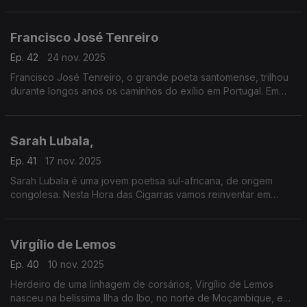
Maputo. Vamos sentar-nos com ele observando a Lisboa
africana.
Francisco José Tenreiro
Ep. 42
24 nov. 2025
Francisco José Tenreiro, o grande poeta santomense, trilhou
durante longos anos os caminhos do exílio em Portugal. Em
Lisboa, capital da saudade, escreveu os versos que leremos
ao longo dos próximos minutos.
Sarah Lubala,
Ep. 41
17 nov. 2025
Sarah Lubala é uma jovem poetisa sul-africana, de origem
congolesa. Nesta Hora das Cigarras vamos reinventar em
língua portuguesa alguns dos seus versos, que falam sobre a
dor do exílio — dor que Sarah conhece tão bem.
Virgílio de Lemos
Ep. 40
10 nov. 2025
Herdeiro de uma linhagem de corsários, Virgílio de Lemos
nasceu na belíssima Ilha do Ibo, no norte de Moçambique, em