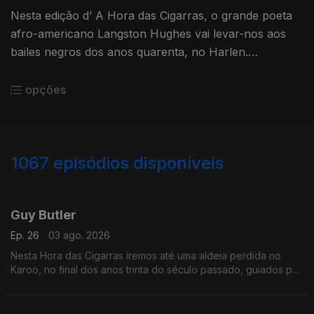
Nesta edição d’ A Hora das Cigarras, o grande poeta
afro-americano Langston Hughes vai levar-nos aos
bailes negros dos anos quarenta, no Harlen.
Escutaremos blues africanos
opções
1067
episódios disponíveis
926209
901660
879031
860284
835328
817053
791346
777906
757129
Guy Butler
Ep. 26
03 ago. 2026
Nesta Hora das Cigarras iremos até uma aldeia perdida no
Karoo, no final dos anos trinta do século passado, guiados por
um velho poeta sul-africano — Guy Butler.