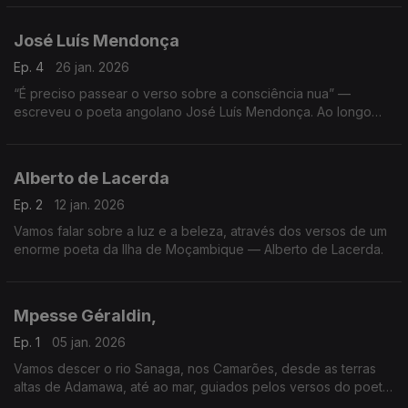
José Luís Mendonça
Ep. 4
26 jan. 2026
“É preciso passear o verso sobre a consciência nua” —
escreveu o poeta angolano José Luís Mendonça. Ao longo
dos próximos minutos iremos passear com os seus versos,
abrindo consciências e explorando mundos.
Alberto de Lacerda
Ep. 2
12 jan. 2026
Vamos falar sobre a luz e a beleza, através dos versos de um
enorme poeta da Ilha de Moçambique — Alberto de Lacerda.
Mpesse Géraldin,
Ep. 1
05 jan. 2026
Vamos descer o rio Sanaga, nos Camarões, desde as terras
altas de Adamawa, até ao mar, guiados pelos versos do poeta
Mpesse Géraldin.