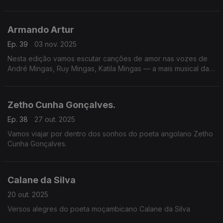
1929. Hoje vai levar-nos ao azul marinho da sua ilha através
de versos que misturam saudade e desejo.
Armando Artur
Ep. 39
03 nov. 2025
Nesta edição vamos escutar canções de amor nas vozes de
André Mingas, Ruy Mingas, Katila Mingas — a mais musical das
famílias angolanas. Lemos versos do poeta moçambicano
Armando Artur.
Zetho Cunha Gonçalves.
Ep. 38
27 out. 2025
Vamos viajar por dentro dos sonhos do poeta angolano Zetho
Cunha Gonçalves.
Calane da Silva
20 out. 2025
Versos alegres do poeta moçambicano Calane da Silva