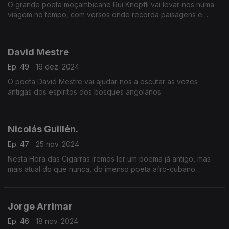
O grande poeta moçambicano Rui Knopfli vai levar-nos numa
viagem no tempo, com versos onde recorda paisagens e
personagens da cidade de Lourenço Marques.
David Mestre
Ep. 49
16 dez. 2024
O poeta David Mestre vai ajudar-nos a escutar as vozes
antigas dos espíritos dos bosques angolanos.
Nicolás Guillén.
Ep. 47
25 nov. 2024
Nesta Hora das Cigarras iremos ler um poema já antigo, mas
mais atual do que nunca, do imenso poeta afro-cubano
Nicolás Guillén.
Jorge Arrimar
Ep. 46
18 nov. 2024