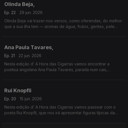
Olinda Beja,
Ep. 22
29 jun. 2026
Olinda Beja vai trazer-nos versos, como oferendas, do melhor
que a sua ilha tem — aromas de água, frutos, gentes, pele
escura, gotículas de seiva, vidas capinadas, okês barrentos,
emprenhados de pau-canela e cajamanga.
Ana Paula Tavares,
Ep. 21
22 jun. 2026
Nesta edição d’ A Hora das Cigarras vamos encontrar a
poetisa angolana Ana Paula Tavares, parada num cais,
estudando as “finas veias da terra”.
Rui Knopfli
Ep. 20
15 jun. 2026
Nesta edição d’ A Hora das Cigarras vamos passear com o
poeta Rui Knopfli, que nos irá apresentar figuras típicas da
paisagem urbana de Moçambique na época colonial, de
Lourenço Marques a Vilanculos.