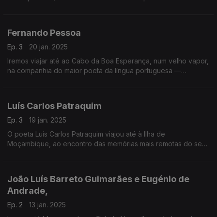
americano Langston Hughes.
Fernando Pessoa
Ep. 3
20 jan. 2025
Iremos viajar até ao Cabo da Boa Esperança, num velho vapor,
na companhia do maior poeta da língua portuguesa —
Fernando Pessoa
Luís Carlos Patraquim
Ep. 3
19 jan. 2025
O poeta Luís Carlos Patraquim viajou até à Ilha de
Moçambique, ao encontro das memórias mais remotas do seu
país e de si mesmo. Abrindo as janelas sobre o esplendor do
Índico,
João Luís Barreto Guimarães e Eugénio de
Andrade,
Ep. 2
13 jan. 2025