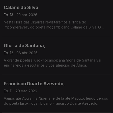
Calane da Silva
Ep. 13
20 abr. 2026
Nesta Hora das Cigarras revisitaremos a “lírica do
imponderável”, do poeta moçambicano Calane da Silva. O
velho Calane vai levar-nos a um dos seus territórios poéticos
mais relevantes — a Ilha de Moçambique.
Glória de Santana,
Ep. 12
06 abr. 2026
A grande poetisa luso-moçambicana Glória de Santana vai
ensinar-nos a escutar os vivos silêncios de África.
Francisco Duarte Azevedo,
Ep. 11
29 mar. 2026
Vamos até Abuja, na Nigéria, e de lá até Maputo, lendo versos
do poeta luso-moçambicano Francisco Duarte Azevedo.