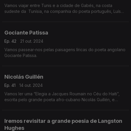
Vamos viajar entre Tunis e a cidade de Gabés, na costa
sudeste da Tunísia, na companhia do poeta português, Luís
Filipe Maçarico
Gociante Patissa
Ep. 42
21 out. 2024
Vamos passear-nos pelas paisagens líricas do poeta angolano
Gociante Patissa.
Nicolás Guillén
Ep. 41
14 out. 2024
Vamos ler uma “Elegia a Jacques Roumain no Céu do Haiti”,
escrita pelo grande poeta afro-cubano Nicolás Guillén, e
traduzida para a língua portuguesa por Manuel Bandeira.
Iremos revisitar a grande poesia de Langston
Hughes