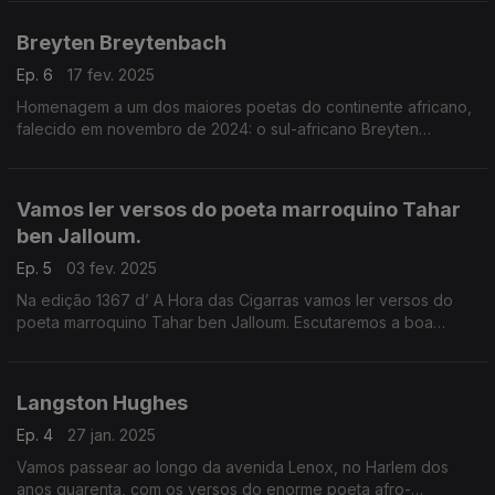
Breyten Breytenbach
Ep. 6
17 fev. 2025
Homenagem a um dos maiores poetas do continente africano,
falecido em novembro de 2024: o sul-africano Breyten
Breytenbach.
Vamos ler versos do poeta marroquino Tahar
ben Jalloum.
Ep. 5
03 fev. 2025
Na edição 1367 d’ A Hora das Cigarras vamos ler versos do
poeta marroquino Tahar ben Jalloum. Escutaremos a boa
música dos La Rue Kétanou, os Soap Kills, Lili Boniche, os
Ahaddaf Quartet, os Lo’Jo, Marjian Farsad, Caméli
Langston Hughes
Ep. 4
27 jan. 2025
Vamos passear ao longo da avenida Lenox, no Harlem dos
anos quarenta, com os versos do enorme poeta afro-