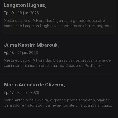
Langston Hughes,
Ep. 19
08 jun. 2026
Nesta edição d’ A Hora das Cigarras, o grande poeta afro-
americano Langston Hughes vai levar-nos aos bailes negros
dos anos quarenta, no Harlen. Escutaremos blues africanos
Juma Kassim Mbarouk,
Ep. 18
01 jun. 2026
Nesta edição d’ A Hora das Cigarras vamos praticar a arte de
caminhar lentamente pelas ruas da Cidade de Pedra, em
Zanzibar, guiados pelos versos de Juma Kassim Mbarouk.
Mário António de Oliveira,
Ep. 17
25 mai. 2026
Mário António de Oliveira, o grande poeta angolano, também
pensador e historiador, vai levar-nos até uma Luanda antiga,
que ele conheceu bem, cidade de tradições seculares.