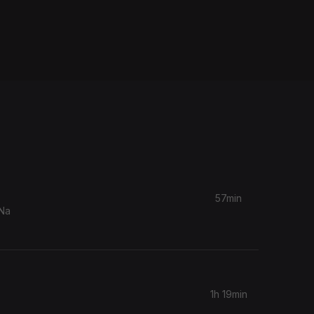
57min
.Na
1h 19min