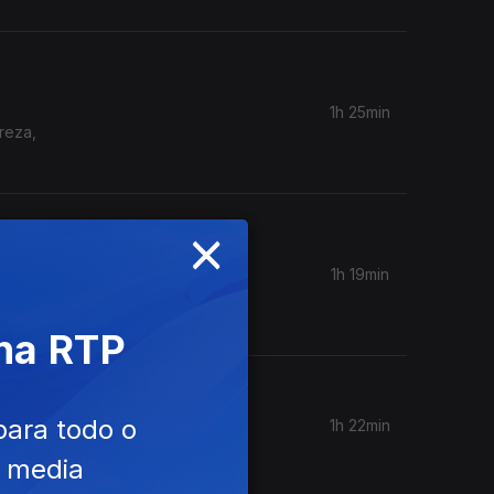
1h 25min
reza,
×
1h 19min
do caso
 na RTP
para todo o
1h 22min
.
e media