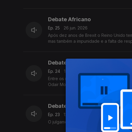
Debate Africano
Ep. 25
26 jun. 2026
Após dez anos de Brexit o Reino Unido tem 
mas também a impunidade e a falta de resp
Debate Africano
Ep. 24
19 jun. 2026
Entre os relvados e a geopolítica: O "Mun
Odair Moniz
Debate Africano
Ep. 23
12 jun. 2026
O julgamento de Domingos Simões Pereira e