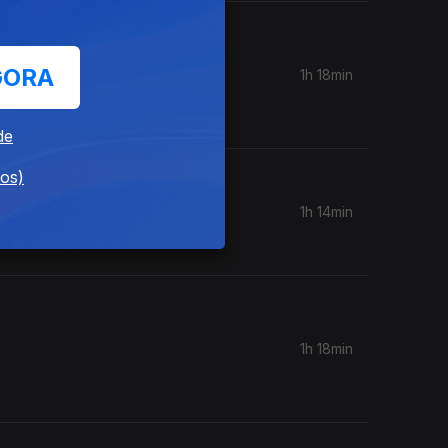
GORA
1h 18min
ociedade,
de
dos)
1h 14min
1h 18min