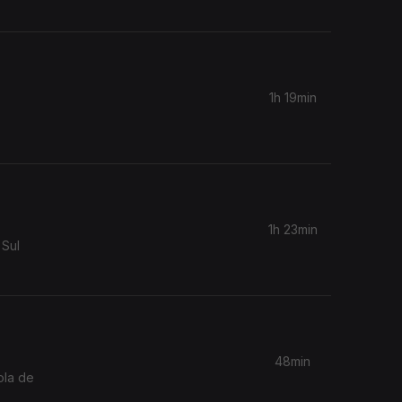
1h 19min
1h 23min
 Sul
48min