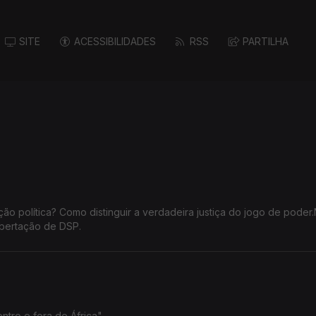
SITE
ACESSIBILIDADES
RSS
PARTILHA
 política? Como distinguir a verdadeira justiça do jogo de poder
sbertação de DSP.
ntro e fora de África"