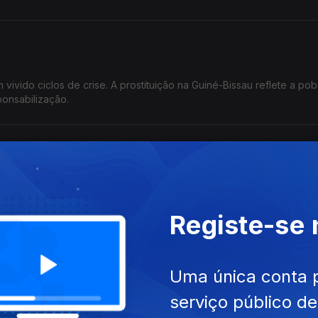
vivido ciclos de crise. A prostituição na Guiné-Bissau reflete a pob
onsabilização.
dial das restrições" coexiste com o acordo EUA-Irão e o desfecho 
Registe-se
Uma única conta 
 a crescente Afrofobia em confronto com os ideais panafricanistas
serviço público d