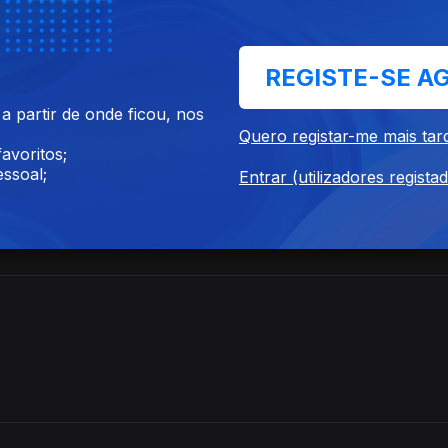
REGISTE-SE A
otal. O impacto e as consequências das traições na politica e na s
 partir de onde ficou, nos
Quero registar-me mais tar
avoritos;
ssoal;
Entrar (utilizadores regista
as relações entre a França e o continente africano