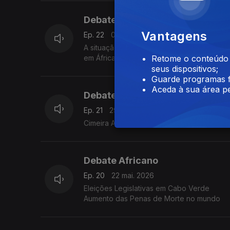
Debate africano
Vantagens
Ep. 22
05 jun. 2026
A situação na Faixa de Gaza é de colapso t
em África.
Retome o conteúdo a
seus dispositivos;
Guarde programas f
Aceda à sua área pe
Debate Africano
Ep. 21
29 mai. 2026
Cimeira Africa Forward: o novo paradigma n
Debate Africano
Ep. 20
22 mai. 2026
Eleições Legislativas em Cabo Verde
Aumento das Penas de Morte no mundo