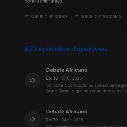
contra imigrantes.
SOBRE O EPISÓDIO
SOBRE O PROGRAMA
673
episódios disponíveis
929538
910246
Debate Africano
Ep. 30
31 jul. 2026
Combate à corrupção ou apenas perseguição
Guiné-Bissau o que se segue depois da li
Debate Africano
Ep. 29
24 jul. 2026
"Os caminhos e descaminhos da política de