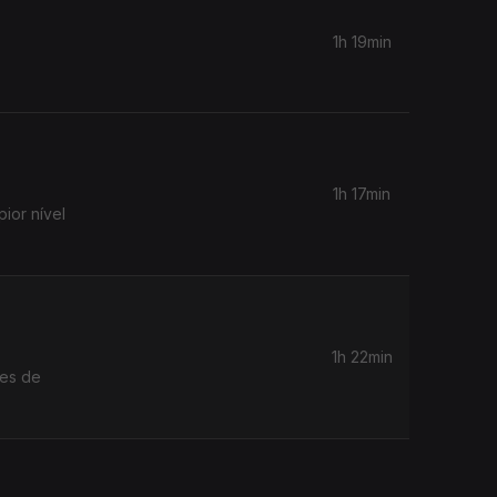
1h 19min
1h 17min
ior nível
1h 22min
ues de