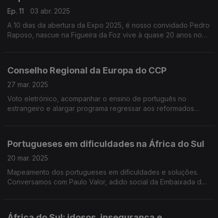
Ep. 11
03 abr. 2025
A 10 dias da abertura da Expo 2025, é nosso convidado Pedro
Raposo, nascue na Figueira da Foz vive à quase 20 anos no
Jpaão. É professor de História Económica e Estudos Africanos
na Universidade de Kansai.
Conselho Regional da Europa do CCP
27 mar. 2025
Voto eletrónico, acompanhar o ensino de português no
estrangeiro e alargar programa regressar aos reformados
propostas dos conselheiros da Europa aprovadas na reunião
em Lisboa. Edição Paula Machado.
Portugueses em dificuldades na África do Sul
20 mar. 2025
Mapeamento dos portugueses em dificuldades e soluções.
Conversamos com Paulo Valor, adido social da Embaixada de
Portugal em Pretória e Vasco Pinto de Abreu, conselheiro das
comunidades. Edição Paula Machado.
África do Sul: idosos, insegurança e