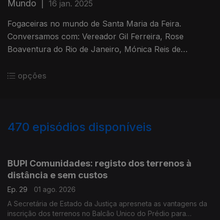
Mundo
|
16 jan. 2025
Fogaceiras no mundo de Santa Maria da Feira.
Conversamos com: Vereador Gil Ferreira, Rose
Boaventura do Rio de Janeiro, Mónica Reis de
Caracas e Fernando Maia de Pretória. Edição Paula
Machado
opções
470
episódios disponíveis
929569
908943
887894
860186
920662
810472
718288
694520
BUPI Comunidades: registo dos terrenos à
distância e sem custos
Ep. 29
01 ago. 2026
A Secretária de Estado da Justiça apresneta as vantagens da
inscrição dos terrenos no Balcão Unico do Prédio para