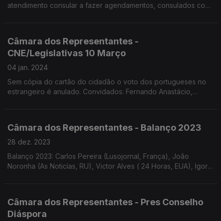
atendimento consular a fazer agendamentos, consulados com
mais funcionários e novos equipamentos, alterações no ensino
e movimento associativo. Jornalista Paula Machado.
Câmara dos Representantes -
CNE/Legislativas 10 Março
04 jan. 2024
Sem cópia do cartão do cidadão o voto dos portugueses no
estrangeiro é anulado. Convidados: Fernando Anastácio,
porta-voz CNE, Paulo Costa, Também Somos Portugueses e
Frank Ferreira, conselheiro. Edição Paula Machado
Câmara dos Representantes - Balanço 2023
28 dez. 2023
Balanço 2023: Carlos Pereira (Lusojornal, França), João
Noronha (As Noticías, RU), Victor Alves ( 24 Horas, EUA), Igor
Lopes (Mundo Lusíada, Brasil) e Marco Ramos Jardim (Correio
Venezuela). Edição Paula Machado.
Câmara dos Representantes - Pres Conselho
Diáspora