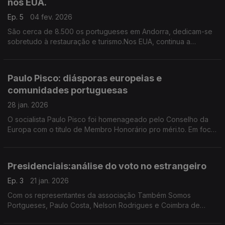
nos EUA.
Ep. 5
04 fev. 2026
São cerca de 8.500 os portugueses em Andorra, dedicam-se
sobretudo à restauração e turismo.Nos EUA, continua a
aumentar o interesse pelo português.diz o Coordenador João
Caixinha. Edição Paula Machado.
Paulo Pisco: diásporas europeias e
comunidades portuguesas
28 jan. 2026
O socialista Paulo Pisco foi homenageado pelo Conselho da
Europa com o titulo de Membro Honorário pro méri.to. Em foco,
As diásporas europeias. o PS e as comunidades em tempo de
presidenciais. Edição Paula Machado.
Presidenciais:análise do voto no estrangeiro
Ep. 3
21 jan. 2026
Com os representantes da associação Também Somos
Portgueses, Paulo Costa, Nelson Rodrigues e Coimbra de
Matos analisamos o voto dos eleitores no estrangeiro na