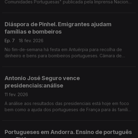
Comunidades Portuguesas" publicada pela Imprensa Nacional,
com a pesença de 4 autores da diaspora.. Presidente da
Republica e as comunidades: balanço.
Diáspora de Pinhel. Emigrantes ajudam
famílias e bombeiros
Ep. 7
18 fev. 2026
No fim-de-semana há festa em Antuérpia para recolha de
dinheiro e bens para bombeiros portugueses. Câmara de
Pinhel homenageia emigrantes, no colóquio "caminhos da
saudade". Edição Paula Machado.
Antonio José Seguro vence
presidenciais:análise
11 fev. 2026
A análise aos resultados das presidenciais está hoje em foco
bem como a ajuda dos portugueses de França para ás famílias
e instituições portuguesas vitimas do mau tempo. Edição Paula
Machado
Portugueses em Andorra. Ensino de português