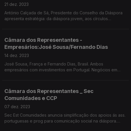
21 dez. 2023
António Calçada de Sá, Presidente do Conselho da Diáspora
apresenta estratégia: da diáspora jovem, aos círculos
regionais, para unir o talento português no estrangeiro e
potenciar Portugal no mundo. Edição Paula Machado.
Câmara dos Representantes -
Empresários:José Sousa/Fernando Dias
14 dez. 2023
José Sousa, França e Fernando Dias, Brasil. Ambos
empresários com investimentos em Portugal. Negócios em
português que o PNAID reuniu em Viana do Castelo. Edição
Paula Machado.
Câmara dos Representantes _ Sec
Comunidades e CCP
07 dez. 2023
Sec Est Comunidades anuncia simplificação dos apoios ás ass.
portuguesas e prog para comunicação social na diáspora.
Eleições CCP: Márcia da Ponte, João Pereira, Custódio