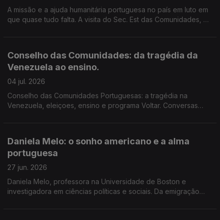
A missão e a ajuda humanitária portuguesa no país em luto em
que quase tudo falta. A visita do Sec. Est das Comunidades, os
portugueses e os lusodescendentes. Edição Paula Machado.
Conselho das Comunidades: da tragédia da
Venezuela ao ensino.
04 jul. 2026
Conselho das Comunidades Portuguesas: a tragédia na
Venezuela, eleiçoes, ensino e programa Voltar. Conversas
com conselheiros e Secretário de Estado: Comunidades,
Administração Interna e Trabalho. Edição paula Machado.
Daniela Melo: o sonho americano e a alma
portuguesa
27 jun. 2026
Daniela Melo, professora na Universidade de Boston e
investigadora em ciências políticas e sociais. Da emigração
aos 17 anos aos dias de hoje. Dia Nacional do Luxemburgo: a
festa em Lisboa. Edição Paula Machado.