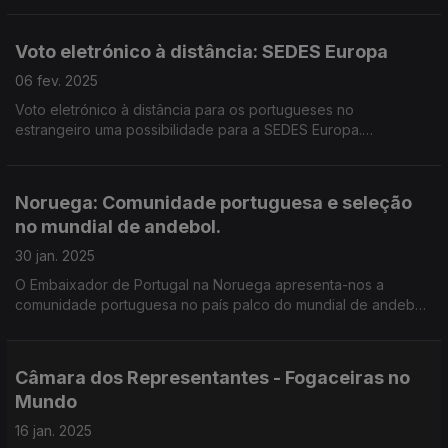
Portugal. Edição Paula Machado.
Voto eletrónico à distância: SEDES Europa
06 fev. 2025
Voto eletrónico à distância para os portugueses no
estrangeiro uma possibilidade para a SEDES Europa.
Reportagem de Andrea Neves. Análise com Paulo Costa, TSP
e Tiago Soares, cons comunidades. Edição Paula Machado
Noruega: Comunidade portuguesa e seleção
no mundial de andebol.
30 jan. 2025
O Embaixador de Portugal na Noruega apresenta-nos a
comunidade portuguesa no país palco do mundial de andebol
onde os Heróis do Mar , fizeram história como nos relata o
jornalista Carlos Santos. Edição Paula Machado
Câmara dos Representantes - Fogaceiras no
Mundo
16 jan. 2025