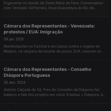
Fogaceiras no mundo de Santa Maria da Feira. Conversamos
com: Vereador Gil Ferreira, Rose Boaventura do Rio de
Janeiro, Mónica Reis de Caracas e Fernando Maia de Pretória.
Edição Paula Machado
Câmara dos Representantes - Venezuela:
protestos / EUA: Imigração
09 jan. 2025
Manifestações no Funchal e em Lisboa contra o regime de
Maduro, na véspera da tomada de posse. EUA: crescem os
receios da deportação nas famílias portuguesas em situação
irregular. Edição Paula Machado.
Câmara dos Representantes - Conselho
Diáspora Portuguesa
26 dez. 2024
António Calçada de Sá, Pres do Conselho da Diáspora faz
balanço e fala dos projetos em curso: Erasmus + Diáspora, à
captação de investimentos dos EUA para universidade
portuguesas, entre outros. Edição Paula Machado.