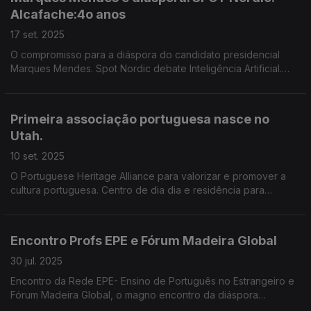
Alcafache:4o anos
17 set. 2025
O compromisso para a diáspora do candidato presidencial
Marques Mendes. Spot Nordic debate Inteligência Artificial.
Acidente ferroviário de Alcafache 40 anos depois. Edição
Paula Machado.
Primeira associação portuguesa nasce no
Utah.
10 set. 2025
O Portuguese Heritage Alliance para valorizar e promover a
cultura portuguesa. Centro de dia dia e residência para
pessoas portadoras de deficiência vai avançar em Hamillton.
Edição Paula Machado.
Encontro Profs EPE e Fórum Madeira Global
30 jul. 2025
Encontro da Rede EPE- Ensino de Português no Estrangeiro e
Fórum Madeira Global, o magno encontro da diáspora
madeirenses são os temas em foco nesta edição do Camara