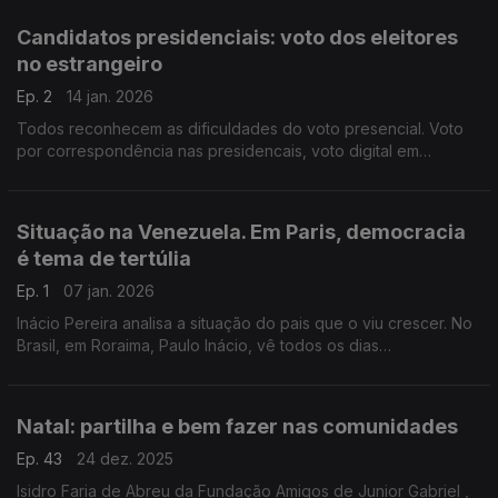
primeira volta das presidenciais. .Edição Paula Machado
Candidatos presidenciais: voto dos eleitores
no estrangeiro
Ep. 2
14 jan. 2026
Todos reconhecem as dificuldades do voto presencial. Voto
por correspondência nas presidencais, voto digital em
segunraça são algumas das propostas. PALCUS: curos herança
portuguesa. Edição Paula Machado.
Situação na Venezuela. Em Paris, democracia
é tema de tertúlia
Ep. 1
07 jan. 2026
Inácio Pereira analisa a situação do pais que o viu crescer. No
Brasil, em Roraima, Paulo Inácio, vê todos os dias
venezuelanos atravessarem a fronteira. Democracia é tema de
iniciativa da Literanto. Edição Paula Machado
Natal: partilha e bem fazer nas comunidades
Ep. 43
24 dez. 2025
Isidro Faria de Abreu da Fundação Amigos de Junior Gabriel ,