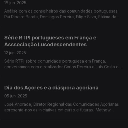
18 jun. 2025
Análise com os conselheiros das comunidades portuguesas
Rui Ribeiro Barata, Domingos Pereira, Filipe Silva, Fátima da
Ponte e Vasco Pinto de Abreu. Edição Paula Machado
Série RTPI portugueses em França e
Asssociação Lusodescendentes
12 jun. 2025
Série RTPI sobre comunidade portuguesa em França,
conversamos com o realizador Carlos Pereira e Luís Costa da
RTPI. Cristina Passas e José Governo da AILD apresentam-nos
os novos projetos. Edição Paula Machado
Dia dos Açores e a diáspora açoriana
05 jun. 2025
José Andrade, Diretor Regional das Comunidades Açorianas
apresenta-nos as iniciativas em curso e futuras.. Mathew
Correia, acordescendente, mentor da Praça dos Açores em
Toronto. Edição Paula Machado.