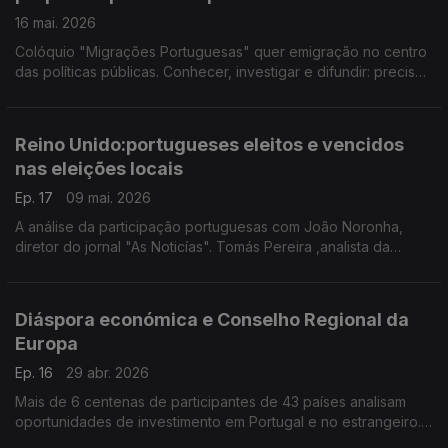
16 mai. 2026
Colóquio "Migrações Portuguesas" quer emigração no centro
das políticas públicas. Conhecer, investigar e difundir: precisa-
se. Propostas para a diáspora do Movimento 230 vão a votos
a 29 de Maio. Edição Paula Machado
Reino Unido:portugueses eleitos e vencidos
nas eleições locais
Ep. 17
09 mai. 2026
A análise da participação portuguesas com João Noronha,
diretor do jornal "As Noticías". Tomás Pereira ,analista da
seleção sueca de futebol apresenta livro "Isto não é sobre
futebol". Edição Paula Machado
Diáspora económica e Conselho Regional da
Europa
Ep. 16
29 abr. 2026
Mais de 6 centenas de participantes de 43 países analisam
oportunidades de investimento em Portugal e no estrangeiro. É
o fórum Portugal, Nação Global. Conselheiros da Europa