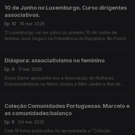
10 de Junho no Luxemburgo. Curso dirigentes
associativos.
Ep. 10
18 mar. 2026
O Luxemburgo vai ser palco do primeiro 10 de Junho de
António José Seguro na Presidência da República. No Funchal,
20 dirigentes associativos das comunidades recebem
formação. Edição Paula Machado.
Diáspora: associativismo no feminino
Ep. 9
11 mar. 2026
Sonia Xavier apresenta-nos a Associação de Mulheres
Empreendedoras no Reino Unidos e Mimi Jardim a filial de
Joanesburgo da Liga da Mulher Portuguesa na África do Sul
Fernanda Alves recandidata-se à Câmara de Cenon.
Coleção Comunidades Portuguesas. Marcelo e
as comunidades:balanço
Ep. 8
04 mar. 2026
Com 19 livros publicados foi apresentada a "Coleção