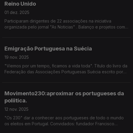
Reino Unido
01 dez. 2025
Participaram dirigentes de 22 associações na iniciativa
organizada pelo jornal "As Noticias" . Balanço e projetos com
João Noronha, Carla Barreto e Jorge Conde. Edição Paula
Machado
Emigração Portuguesa na Suécia
19 nov. 2025
"Viemos por um tempo, ficamos a vida toda". Título do livro da
Federação das Associações Portuguesas Suécia escrito por
Rita Cruz, sobre a vida dos portugueses em terras suecas.
Edição Paula Machado
Movimento230:aproximar os portugueses da
poliitica.
12 nov. 2025
"Os 230" dar a conhecer aos portugueses de todo o mundo
os eleitos em Portugal. Convidados: fundador Francisco
Cordeiro de Araújo, João Malhadeiro, Sara Manuela e Nuno