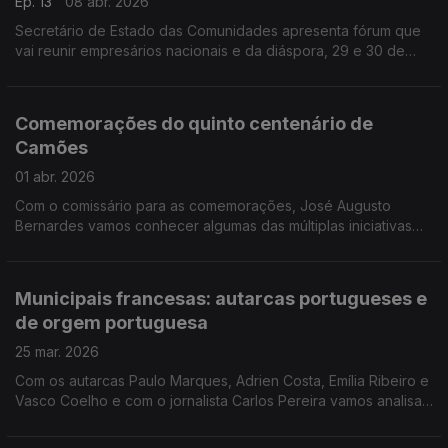
Ep. 13
08 abr. 2026
Secretário de Estado das Comunidades apresenta fórum que
vai reunir empresários nacionais e da diáspora, 29 e 30 de
abril ,em Lisboa. Emidio Sousa fala ainda do ensino de
portugues, apoios e voto da diáspora.
Comemorações do quinto centenário de
Camões
01 abr. 2026
Com o comissário para as comemorações, José Augusto
Bernardes vamos conhecer algumas das múltiplas iniciativas
que dão a conhecer Camões, herói nacional, aquém e além
fronteiras. Edição Paula Machado
Municipais francesas: autarcas portugueses e
de orgem portuguesa
25 mar. 2026
Com os autarcas Paulo Marques, Adrien Costa, Emília Ribeiro e
Vasco Coelho e com o jornalista Carlos Pereira vamos analisar
a participação portuguesa, em que foram eleitos milhares de
portugueses e de origem portuguesa. Edição Paula Machado