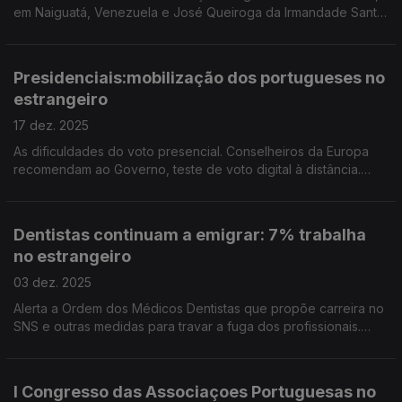
em Naiguatá, Venezuela e José Queiroga da Irmandade Santo
António dos Pobres no Rio de Janeiro, Brasil. Edição e
apresentação de Paula Machado
Presidenciais:mobilização dos portugueses no
estrangeiro
17 dez. 2025
As dificuldades do voto presencial. Conselheiros da Europa
recomendam ao Governo, teste de voto digital à distância.
Resultados do inquérito da associação TSP sobre as
legislativas. Edição Paula Machado
Dentistas continuam a emigrar: 7% trabalha
no estrangeiro
03 dez. 2025
Alerta a Ordem dos Médicos Dentistas que propõe carreira no
SNS e outras medidas para travar a fuga dos profissionais.
José Luís Carvalho, recebe Cruz da Comenda da Ordem do
Mérito. Edição Paula, Machado.
I Congresso das Associaçoes Portuguesas no