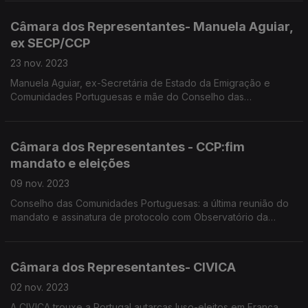
Protássio e Vasco Abreu. Edição Paula Machado.
Câmara dos Representantes- Manuela Aguiar,
ex SECP/CCP
23 nov. 2023
Manuela Aguiar, ex-Secretária de Estado da Emigração e
Comunidades Portuguesas e mãe do Conselho das
Comunidades Portuguesas. que vai a votos domingo. Carlos
Pereira, jornalista e ex-Pres do CCP. Edição Paula Machado.
Câmara dos Representantes - CCP:fim
mandato e eleições
09 nov. 2023
Conselho das Comunidades Portuguesas: a última reunião do
mandato e assinatura de protocolo com Observatório da
Emigração. Da Alemanha a recusa de desdobramento de
mesas de voto nas eleições. Edição Paula Machado.
Câmara dos Representantes- CIVICA
02 nov. 2023
A CIVICA trouxe a Portugal autarcas luso-eleitos em França.