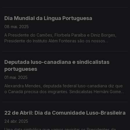
António Sampaio analisam o voto dos portugueses no
estrangeiro. Edição Paula Machado.
Dia Mundial da Língua Portuguesa
08 mai. 2025
A Presidente do Camões, Florbela Paraíba e Diniz Borges,
Presidente do Instituto Além Fonteiras são os nossos
convidados para analisar o presente e perspetivar o futuro da
língua portuguesa. Edição Paula Machado.
Deputada luso-canadiana e sindicalistas
portugueses
01 mai. 2025
Alexandra Mendes, deputada federal luso-canadiana diz que
o Canadá precisa dos imigrantes. Sindicalistas Hernâni Gomes,
no Luxemburgo e Angela Tavares, na Suiça falam dos
trabalhadores portugueses. Edição Paula Machado.
22 de Abril: Dia da Comunidade Luso-Brasileira
24 abr. 2025
Uma data simbólica que vamos revisitar os Presidentes da