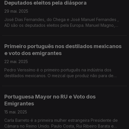
Deputados eleitos pela diáspora
29 mai. 2025
José Dias Fernandes, do Chega e José Manuel Fernandes ,
AD são os deputados eleitos pela Europa. Manuel Magno,
Chega e José Cesário, AD os deputados eleitos por Fora da
Europa. Edição Paula Machado
Primeiro português nos destilados mexicanos
e voto dos emigrantes
22 mai. 2025
Pedro Verissímo é o primeiro português na indústria dos
destilados mexicanos. O mezcal que produz não para de
arrecadar prémios. Paulo Costa e Hilaário Caixeiro analisam
voto dos emigrantes. Edição Paula Machado
Portuguesa Mayor no RU e Voto dos
Emigrantes
15 mai. 2025
Carla Barreto é a primeira mulher estrangeira Presidente de
Câmara no Reino Unido. Paulo Costa, Rui Ribeiro Barata e