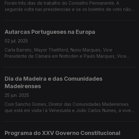
Foram três dias de trabalho do Conselho Permanente. A
segunda volta nas presidenciais e se os boletins de voto não
chegarem a tempo? A pergunta-alerta dos conselheiros
apanhou todos de surpresa. Edição Paula Machado.
Autarcas Portugueses na Europa
02 jul. 2025
Carla Barreto, Mayor Thettford, Nuno Marques, Vice
Presidente de Câmara em Nottoden e Paulo Marques, Vice
Presidente Câmara em Aulnay-Sous-Bois. O poder local no
estrangeiro. Edição Paula Machado.
Dia da Madeira e das Comunidades
Madeirenses
25 jun. 2025
Com Sancho Gomes, Diretor das Comunidades Madeirenses
que está em visita l à Venezuela e João Carlos Numes, a viver
em Jersey, distinguido com a Comenda de Mérito pelo
Presidente da República. Edição Paula Machado.
Programa do XXV Governo Constitucional