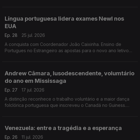
proprietários e decisores politicos. Celebrações dos 900 anos
da Fund de Portugal com jorn Cristina Borges
Língua portuguesa lidera exames Newl nos
EUA
Ep. 28
25 jul. 2026
A conquista com Coordenador João Caixinha. Ensino de
Portugues no Estrangeiro as apostas para o novo ano letivo
com Presidente do Camões e o protesto dos professores ao
novo regime do EPE. Edição Paula Machado
Andrew Câmara, lusodescendente, volumtário
do ano em Mississaga
Ep. 27
17 jul. 2026
A distinção reconhece o trabalho voluntário e a maior dança
folclórica portuguesa que inscreveu o Canadá no Guiness.
Primeiro Ministro da Bermunda visita Muaseu da Emigração
Açoriana. Edição Paula Machado.
Venezuela: entre a tragédia e a esperança
Ep. 26
11 jul. 2026