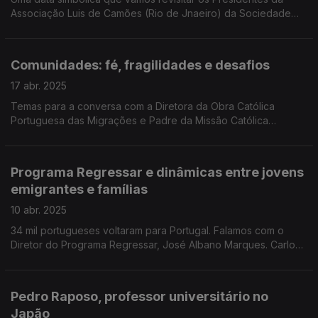
Associação Luis de Camões (Rio de Jnaeiro) da Sociedade
Beneficente Portuguesa Dous de Fevereiro (Fortaleza) e o
jornalista Igor Lopes. Edição Paula Machado.
Comunidades: fé, fragilidades e desafios
17 abr. 2025
Temas para a conversa com a Diretora da Obra Católica
Portuguesa das Migrações e Padre da Missão Católica
Portuguesa de Esh-Sur-Alzette que apontam a solidão como a
principal vulnerabilidade. Edição Paula Machado
Programa Regressar e dinâmicas entre jovens
emigrantes e famílias
10 abr. 2025
34 mil portugueses voltaram para Portugal. Falamos com o
Diretor do Programa Regressar, José Albano Marques. Carlos
Barros, professor, apresenta livro sobre jovens emigrantes e
famílias. Edição Paula Machado
Pedro Raposo, professor universitário no
Japão