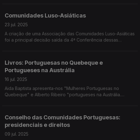
dos Representantes. Edição Paula Machado
Comunidades Luso-Asiáticas
23 jul. 2025
A criação de uma Associação das Comunidades Luso-Asiáticas
foi a principal decisão saída da 4ª Conferência dessas
comunidades que decorreu em Dili e reuniu representantes de
oito países. Edição Paula Machado.
Livros: Portuguesas no Quebeque e
Portugueses na Austrália
16 jul. 2025
Aida Baptista apresenta-nos "Mulheres Portuguesas no
Quebeque" e Alberto Ribeiro "portugueses na Austrália.
Tributos a quem um dia partiu de Portugal. Edição Paula
Machado.
Conselho das Comunidades Portuguesas:
presidenciais e direitos
09 jul. 2025