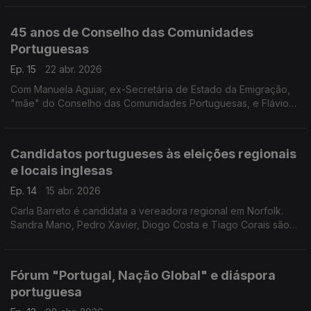
debatem ensino e lei da nacionalidade. Edição Paula Machado.
45 anos de Conselho das Comunidades
Portuguesas
Ep. 15
22 abr. 2026
Com Manuela Aguiar, ex-Secretária de Estado da Emigração,
"mãe" do Conselho das Comunidades Portuguesas, e Flávio
Martins, Presidente do Conselho Permanente vamos falar da
historia e desafios do CCP. Edição Paula Machado
Candidatos portugueses às eleições regionais
e locais inglesas
Ep. 14
15 abr. 2026
Carla Barreto é candidata a vereadora regional em Norfolk.
Sandra Mano, Pedro Xavier, Diogo Costa e Tiago Corais são
candidatos a vereadores locais nas eleições de 7 de Maio, em
Inglaterra. Edição Paula Machado
Fórum "Portugal, Nação Global" e diáspora
portuguesa