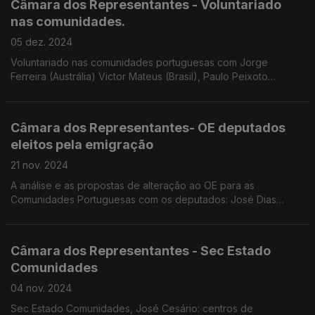
Câmara dos Representantes - Voluntariado
nas comunidades.
05 dez. 2024
Voluntariado nas comunidades portuguesas com Jorge
Ferreira (Austrália) Victor Mateus (Brasil), Paulo Peixoto
(Luxemburgo), Maria Isabel Alves (Venezuela) e Joaquim
Coimbra (África do Sul). Edição e Paula Machado.
Câmara dos Representantes- OE deputados
eleitos pela emigração
21 nov. 2024
A análise e as propostas de alteração ao OE para as
Comunidades Portuguesas com os deputados: José Dias
Fernandes do Chega, Paulo Pisco do PS e Paula Medeiros do
PSD. Edição e apresentação Paula Machado.
Câmara dos Representantes - Sec Estado
Comunidades
04 nov. 2024
Sec Estado Comunidades, José Cesário: centros de