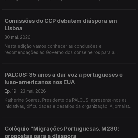
Paula Machado.
Comissões do CCP debatem diáspora em
Lisboa
30 mai. 2026
Nesta edição vamos conhecer as conclusões e
recomendações ao Governo dos conselheiros para a
elaboração de propostas legislativas. Edição Paula Machado.
PALCUS: 35 anos a dar voz a portugueses e
luso-americanos nos EUA
Ep. 19
23 mai. 2026
Katherine Soares, Presidente da PALCUS, apresenta-nos as
iniciativas, dificuldades e desafios da organização. A jornalista
Celina Faria apresenta-nos o Sport Marítimo de Caracas.
Edição Paula Machado
Colóquio "Migrações Portuguesas. M230:
propostas para a diáspora