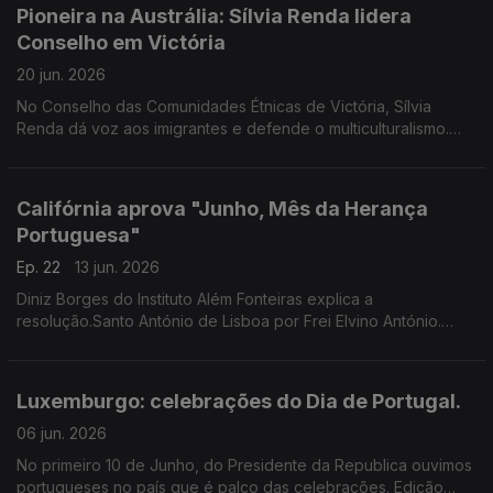
Pioneira na Austrália: Sílvia Renda lidera
Conselho em Victória
20 jun. 2026
No Conselho das Comunidades Étnicas de Victória, Sílvia
Renda dá voz aos imigrantes e defende o multiculturalismo.
Rancho Saudades de Portugal:19 anos a manter a cultura
portuguesa na Argentina. Edição Paula Machado
Califórnia aprova "Junho, Mês da Herança
Portuguesa"
Ep. 22
13 jun. 2026
Diniz Borges do Instituto Além Fonteiras explica a
resolução.Santo António de Lisboa por Frei Elvino António.
Prémio:promoção Internacional da cultura portuguesa. Edição
Paula Machado
Luxemburgo: celebrações do Dia de Portugal.
06 jun. 2026
No primeiro 10 de Junho, do Presidente da Republica ouvimos
portugueses no país que é palco das celebrações. Edição