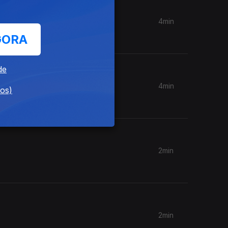
4min
GORA
de
4min
dos)
2min
2min