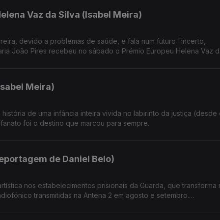
lena Vaz da Silva (Isabel Meira)
rreira, devido a problemas de saúde, e fala num futuro "incerto,
ria João Pires recebeu no sábado o Prémio Europeu Helena Vaz da
Isabel Meira)
istória de uma infância inteira vivida no labirinto da justiça (desde
rfanato foi o destino que marcou para sempre.
reportagem de Daniel Belo)
ística nos estabelecimentos prisionais da Guarda, que transforma 
adiofónico transmitidas na Antena 2 em agosto e setembro.