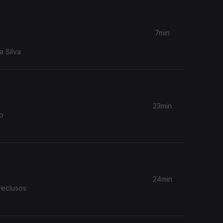
7min
 Silva
23min
 o
24min
reclusos