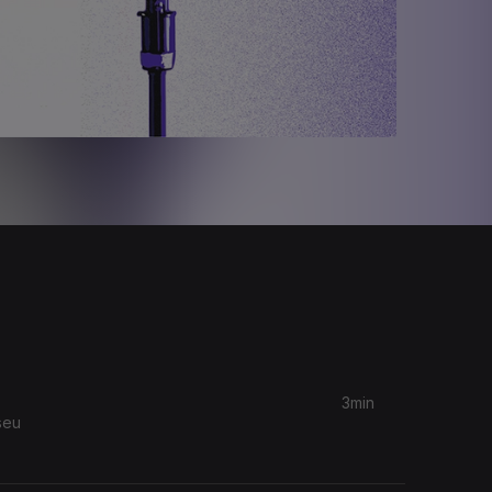
3min
seu