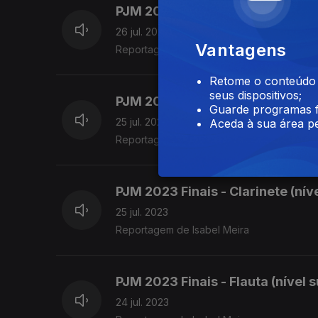
PJM 2023 Finais - Trombone (nív
26 jul. 2023
Vantagens
Reportagem de Isabel Meira
Retome o conteúdo a
seus dispositivos;
PJM 2023 Finais - Violino (nível
Guarde programas f
25 jul. 2023
Aceda à sua área pe
Reportagem de Isabel Meira
PJM 2023 Finais - Clarinete (ní
25 jul. 2023
Reportagem de Isabel Meira
PJM 2023 Finais - Flauta (nível 
24 jul. 2023