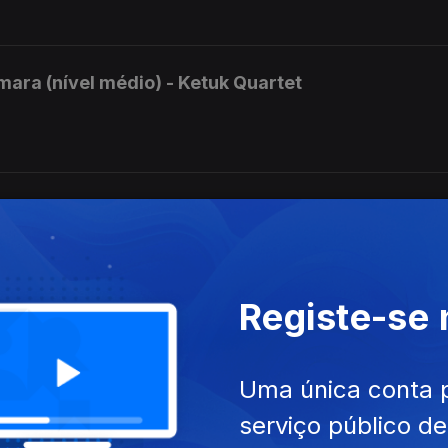
ara (nível médio) - Ketuk Quartet
ara (nível superior) Clandes Trio
Registe-se
uperior) - Beatriz Cortesão
Uma única conta 
serviço público d