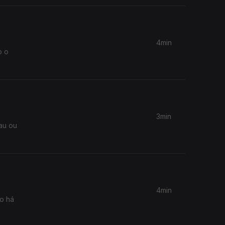
4min
o o
3min
au ou
4min
do há