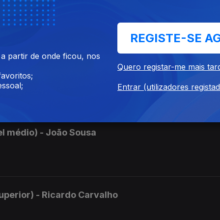
el superior) - Gonçalo Nova
REGISTE-SE A
 partir de onde ficou, nos
Quero registar-me mais tar
 médio) - Matilde Margalho
avoritos;
ssoal;
Entrar (utilizadores regista
vel médio) - João Sousa
superior) - Ricardo Carvalho