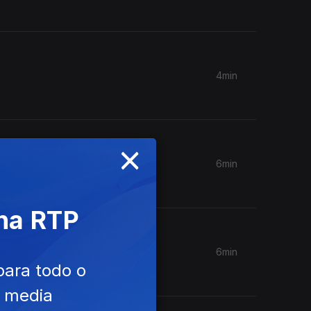
4min
×
6min
 na RTP
6min
para todo o
e media