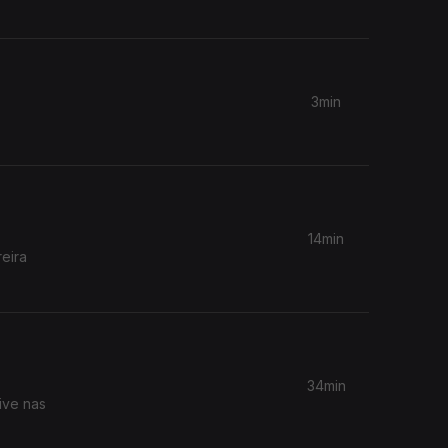
3min
14min
eira
34min
ive nas