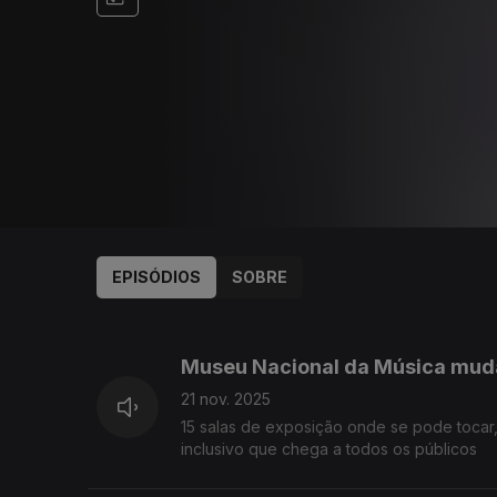
EPISÓDIOS
SOBRE
707738
609800
Museu Nacional da Música muda
21 nov. 2025
15 salas de exposição onde se pode tocar,
inclusivo que chega a todos os públicos