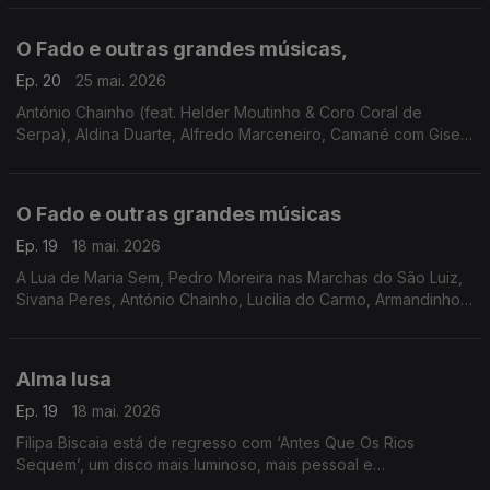
Amália, Paulo Parreira
O Fado e outras grandes músicas,
Ep. 20
25 mai. 2026
António Chainho (feat. Helder Moutinho & Coro Coral de
Serpa), Aldina Duarte, Alfredo Marceneiro, Camané com Gisela
João, Mário Pacheco, Dulce Pontes, Marco Rodrigues, Luisa
Rocha, Al'Fado,
O Fado e outras grandes músicas
Ep. 19
18 mai. 2026
A Lua de Maria Sem, Pedro Moreira nas Marchas do São Luiz,
Sivana Peres, António Chainho, Lucilia do Carmo, Armandinho,
Maria Teresa de Noronha, Carminho, Carlos do Carmo,
Fernando Maurício, Amália Rodrigues
Alma lusa
Ep. 19
18 mai. 2026
Filipa Biscaia está de regresso com ‘Antes Que Os Rios
Sequem’, um disco mais luminoso, mais pessoal e
profundamente ligado ao tempo em que vivemos.