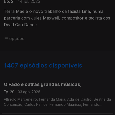
Ep. 21
14 jul. 2025
Terra Mãe é o novo trabalho da fadista Lina, numa
parceria com Jules Maxwell, compositor e teclista dos
Dead Can Dance.
opções
1407
episódios disponíveis
937659
928352
918436
910834
899009
889953
O Fado e outras grandes músicas,
Ep. 29
03 ago. 2026
Alfredo Marceneiro, Fernanda Maria, Ada de Castro, Beatriz da
Conceição, Carlos Ramos, Fernando Maurício, Fernando
Farinha, Francisco Sobral, Gonçalo Salgueiro, Helder
Moutinho, Joana Amendoeira, Linda Leonardo, Mariza