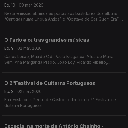
Ep. 10
09 mar. 2026
Nesta emissão abrimos as portas aos bastidores dos álbuns
“Cantigas numa Língua Antiga” e “Gostava de Ser Quem Era” –
dois momentos únicos e reveladores da vida criativa de
Amália.
O Fado e outras grandes músicas
Ep. 9
02 mar. 2026
Carlos Leitão, Matilde Cid, Paulo Bragança, A lua de Maria
Sem, Ana Margarida Prado, João Loy, Ricardo Ribeiro,
Fernando Maurício, António Brojo, Carlos Paredes, Fábio
Borges, Adriano Correia de Oliveira, José Afonso
O 2ªFestival de Guitarra Portuguesa
Ep. 9
02 mar. 2026
Entrevista com Pedro de Castro, o diretor do 2ª Festival de
Guitarra Portuguesa
Especial na morte de António Chainho -