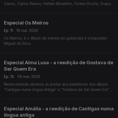
Carmo, Carlos Ramos, Helder Moutinho, Fontes Rocha, Grupo
De Cantares e Guitarras de Coimbra, António Bernardino, Luis
Goes, Carlos Paredes, Celeste Rodrigues, etc
Especial Os Melros
Ep. 11
16 mar. 2026
Os Melros, é o álbum de estreia do guitarrista e compositor
Miguel da Silva.
Especial Alma Lusa - a reedição de Gostava de
Ser Quem Era
Ep. 10
09 mar. 2026
Nesta emissão abrimos as portas aos bastidores dos álbuns
“Cantigas numa Língua Antiga” e “Gostava de Ser Quem Era” –
dois momentos únicos e reveladores da vida criativa de
Amália.
Especial Amália - a reedição de Cantigas numa
língua antiga