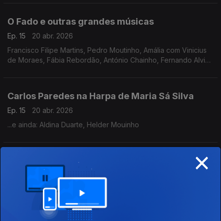
o fado tradicional e novas linguagens contemporâneas.
O Fado e outras grandes músicas
Ep. 15
20 abr. 2026
Francisco Filipe Martins, Pedro Moutinho, Amália com Vinicius
de Moraes, Fábia Rebordão, António Chainho, Fernando Alvim
com Rodrigo, Salvador Taborda Ferreira, José Geadas, Nuno
Siqueira, Gustavo, Teresinha Landeiro
Carlos Paredes na Harpa de Maria Sá Silva
Ep. 15
20 abr. 2026
...e ainda: Aldina Duarte, Helder Mouinho
×
O Fado e outras grandes músicas,
Ep. 14
13 abr. 2026
Luiz Goes, Cordis, Almeida Santos, Francisco Filipe Martins,
Tertúlia Coimbrã de Miratejo, Grupo de Guitarras de Coimbra,
Alfredo Correia, António Bernardino, António Brojo, José
Afonso, Antigos Orfeonistas da UC