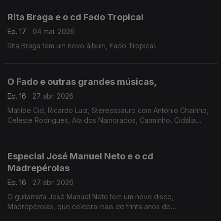
Rita Braga e o cd Fado Tropical
Ep. 17
04 mai. 2026
Rita Braga tem um novo álbum, Fado Tropical.
O Fado e outras grandes músicas,
Ep. 16
27 abr. 2026
Matilde Cid, Ricardo Luiz, Stereossauro com António Chainho,
Celeste Rodrigues, Ala dos Namorados, Carminho, Cidália
Moreira, Amália Rodrigues, José Afonso, Paulo Saraiva, Maria
Sá Silva, Mariza
Especial José Manuel Neto e o cd
Madrepérolas
Ep. 16
27 abr. 2026
O guitarrista José Manuel Neto tem um novo disco,
Madrepérolas, que celebra mais de trinta anos de
cumplicidade artística, explorando a guitarra portuguesa entre