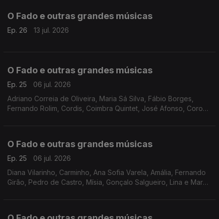
O Fado e outras grandes músicas
Ep. 26
13 jul. 2026
O Fado e outras grandes músicas
Ep. 25
06 jul. 2026
Adriano Correia de Oliveira, Maria Sá Silva, Fábio Borges,
Fernando Rolim, Cordis, Coimbra Quintet, José Afonso, Coro
dos Antigos Orfeonistas, Grupo de Guitarras e Cantares de
Coimbra, Quinteto de Coimbra
O Fado e outras grandes músicas
Ep. 25
06 jul. 2026
Diana Vilarinho, Carminho, Ana Sofia Varela, Amália, Fernando
Girão, Pedro de Castro, Mísia, Gonçalo Salgueiro, Lina e Marco
Mezquida, Helder Moutinho, Katia Guerreiro, Maria da Nazaré,
O Fado e outras grandes músicas