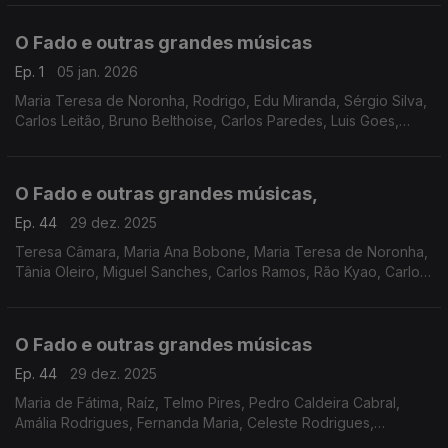
Toada Coimbrã, Ricardo Ribeiro, Max, Rão Kyao
O Fado e outras grandes músicas
Ep. 1
05 jan. 2026
Maria Teresa de Noronha, Rodrigo, Edu Miranda, Sérgio Silva,
Carlos Leitão, Bruno Belthoise, Carlos Paredes, Luis Goes,
Amália Rodrigues, Jorge Cravo, Cristina Branco, Marco
Oliveira, António Zambujo
O Fado e outras grandes músicas,
Ep. 44
29 dez. 2025
Teresa Câmara, Maria Ana Bobone, Maria Teresa de Noronha,
Tânia Oleiro, Miguel Sanches, Carlos Ramos, Rão Kyao, Carlos
do Carmo, Raquel Tavares, António Zambujo e Mayra
Andrade, Camané, Cristina Branco,
O Fado e outras grandes músicas
Ep. 44
29 dez. 2025
Maria de Fátima, Raíz, Telmo Pires, Pedro Caldeira Cabral,
Amália Rodrigues, Fernanda Maria, Celeste Rodrigues,
Frederico Vinagre, Adriano Correia de Oliveira, José Afonso,