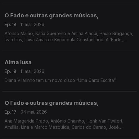
O Fado e outras grandes músicas,
Ep. 18
11 mai. 2026
Afonso Malão, Katia Guerreiro e Amina Alaoui, Paulo Bragança,
Ivan Lins, Luisa Amaro e Kyriacoula Constantinou, Al'Fado,
Quatro Ventos, Ricardo Parreira
Alma lusa
Ep. 18
11 mai. 2026
Diana Vilarinho tem um novo disco “Uma Carta Escrita”
O Fado e outras grandes músicas,
Ep. 17
04 mai. 2026
Ana Margarida Prado, António Chainho, Henk Van Twillert,
Amáliia, Lina e Marco Mezquida, Carlos do Carmo, José
Manuel Neto, Argentina Santos, Gisela João,