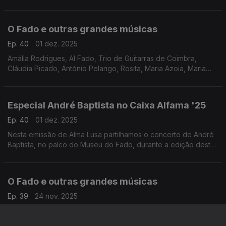
Paredes, Toada Coimbrã, Trio de Guitarras de Coimbra, Alma
de Coimbra, Amália
O Fado e outras grandes músicas
Ep. 40
01 dez. 2025
Amália Rodrigues, Al Fado, Trio de Guitarras de Coimbra,
Cláudia Picado, António Pelarigo, Rosita, Maria Azoia, Maria
teresa de Noronha, Deolinda Maria, Mísia, Ricardo Ribeiro,
Mariza com Plaster
Especial André Baptista no Caixa Alfama '25
Ep. 40
01 dez. 2025
Nesta emissão de Alma Lusa partilhamos o concerto de André
Baptista, no palco do Museu do Fado, durante a edição deste
ano do Festival Caixa Alfama.
O Fado e outras grandes músicas
Ep. 39
24 nov. 2025
Lenita Gentil, Mariza, Duarte, António Zambujo, Amália,
Fernando Rolim, Heitor Lopes, Vitor Almeida e Silva, Gaiteiros