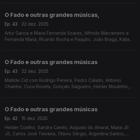
Quinteto de Coimbra, Grupo de Fados dos AOUC
O Fado e outras grandes músicas,
Ep. 43
22 dez. 2025
Artur Garcia e Maria Fernanda Soares, Alfredo Marceneiro e
Fernanda Maria, Ricardo Rocha e Paquito, João Braga, Katia
Guerreiro, Mário Pacheco, Inês Duarte, Carla Arruda, Grupo de
Guitarras e Cantares de Coimbra
O Fado e outras grandes músicas
Ep. 43
22 dez. 2025
Matilde Cid com Rodrigo Pereira, Pedro Calado, António
Chainho, Cuca Roseta, Gonçalo Salgueiro, Helder Moutinho,
Lucilia do Carmo, Ada de Castro, Amália Rodrigues, José
Nunes, Cristina Maria, Ana Roque,
O Fado e outras grandes músicas
Ep. 42
15 dez. 2025
Helder Coelho, Sandra Camilo, Augusto do Amaral, Maria Jô
Jô, Carlos José Teixeira, Otávio Sérgio, Argentina Santos,
Duarte, Gonçalo Salgueiro, António Chainho entre outros.