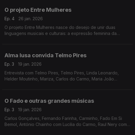
O projeto Entre Mulheres
Ep. 4
26 jan. 2026
O projeto Entre Mulheres nasce do desejo de unir duas
linguagens musicais e culturais: a expressão feminina da
guitarra de Coimbra e a voz, também feminina.
Alma lusa convida Telmo Pires
Ep. 3
19 jan. 2026
Entrevista com Telmo Pires, Telmo Pires, Linda Leonardo,
Helder Moutinho, Mariza, Carlos do Carmo, Maria João
Quadros, Agostinho Miranda, Amália Rodrigues, António
Parreira
O Fado e outras grandes músicas
Ep. 3
19 jan. 2026
Carlos Gonçalves, Fernando Farinha, Carminho, Fado Em Si
Bemol, António Chainho com Lucilia do Carmo, Raul Nery com
Maria Teresa de Noronha, José Nunes com Vicente da