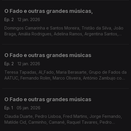
Câmara, Mário Pacheco, António Athaíde, Claudia Madur
O Fado e outras grandes músicas,
Ep. 2
12 jan. 2026
Domingos Camarinha e Santos Moreira, Tristão da Silva, João
Braga, Amália Rodrigues, Adelina Ramos, Argentina Santos,
Mísia, Ricardo Ribeiro, Gonçalo Salgueiro, Sérgio Onze, Paulo
Soares, António Pinto Basto,
O Fado e outras grandes músicas
Ep. 2
12 jan. 2026
Teresa Tapadas, Al_Fado, Maria Berasarte, Grupo de Fados da
AATUC, Fernando Rolim, Marco Oliveira, António Zambujo com
Aldina Duarte, Lucilia do Carmo, Frei Hermano da Câmara,
Filipa Tavares, João Loy, Fernando Girão,
O Fado e outras grandes músicas
Ep. 1
05 jan. 2026
Claudia Duarte, Pedro Lisboa, Fred Martins, Jorge Fernando,
Matilde Cid, Carminho, Camané, Raquel Tavares, Pedro
Moutinho, Sara Correia, Filipa Pais com António Chainho,