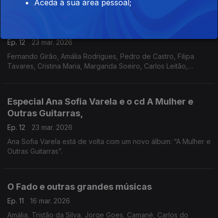
Aceda à sua área pessoal;
fadista alentejano que, mais um vez, conquistou o público pelo
coração e pela voz.
O Fado e outras grandes músicas
Ep. 12
23 mar. 2026
Fernando Girão, Amália Rodrigues, Pedro de Castro, Filipa
Tavares, Cristina Maria, Margarida Soeiro, Carlos Leitão,
Nadine Brás, Aether, Maria da Fé, Fábia Rebordão,
Especial Ana Sofia Varela e o cd A Mulher e
Outras Guitarras,
Ep. 12
23 mar. 2026
Ana Sofia Varela está de volta com um novo álbum: “A Mulher e
Outras Guitarras”.
O Fado e outras grandes músicas
Ep. 11
16 mar. 2026
Amália, Tristão da Silva, Jorge Goes, Camané, Carlos do