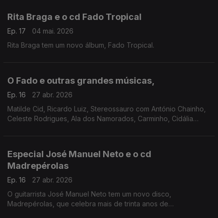
Rita Braga e o cd Fado Tropical
Ep. 17
04 mai. 2026
Rita Braga tem um novo álbum, Fado Tropical.
O Fado e outras grandes músicas,
Ep. 16
27 abr. 2026
Matilde Cid, Ricardo Luiz, Stereossauro com António Chainho,
Celeste Rodrigues, Ala dos Namorados, Carminho, Cidália
Moreira, Amália Rodrigues, José Afonso, Paulo Saraiva, Maria
Sá Silva, Mariza
Especial José Manuel Neto e o cd
Madrepérolas
Ep. 16
27 abr. 2026
O guitarrista José Manuel Neto tem um novo disco,
Madrepérolas, que celebra mais de trinta anos de
cumplicidade artística, explorando a guitarra portuguesa entre