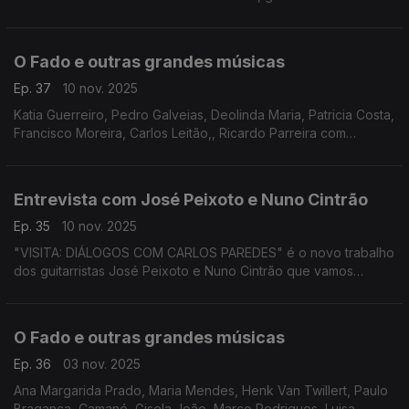
modernidade em Arthur Paredes'
O Fado e outras grandes músicas
Ep. 37
10 nov. 2025
Katia Guerreiro, Pedro Galveias, Deolinda Maria, Patricia Costa,
Francisco Moreira, Carlos Leitão,, Ricardo Parreira com
Fernando Alvim, Camané, Mafalda Arnauth com João Ferreira
Rosa, Alma De Coimbra, Amália,
Entrevista com José Peixoto e Nuno Cintrão
Ep. 35
10 nov. 2025
"VISITA: DIÁLOGOS COM CARLOS PAREDES" é o novo trabalho
dos guitarristas José Peixoto e Nuno Cintrão que vamos
conhecer de viva voz nesta emissão de Alma Lusa.
O Fado e outras grandes músicas
Ep. 36
03 nov. 2025
Ana Margarida Prado, Maria Mendes, Henk Van Twillert, Paulo
Bragança, Camané, Gisela João, Marco Rodrigues, Luisa