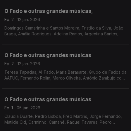
Câmara, Mário Pacheco, António Athaíde, Claudia Madur
O Fado e outras grandes músicas,
Ep. 2
12 jan. 2026
Domingos Camarinha e Santos Moreira, Tristão da Silva, João
Braga, Amália Rodrigues, Adelina Ramos, Argentina Santos,
Mísia, Ricardo Ribeiro, Gonçalo Salgueiro, Sérgio Onze, Paulo
Soares, António Pinto Basto,
O Fado e outras grandes músicas
Ep. 2
12 jan. 2026
Teresa Tapadas, Al_Fado, Maria Berasarte, Grupo de Fados da
AATUC, Fernando Rolim, Marco Oliveira, António Zambujo com
Aldina Duarte, Lucilia do Carmo, Frei Hermano da Câmara,
Filipa Tavares, João Loy, Fernando Girão,
O Fado e outras grandes músicas
Ep. 1
05 jan. 2026
Claudia Duarte, Pedro Lisboa, Fred Martins, Jorge Fernando,
Matilde Cid, Carminho, Camané, Raquel Tavares, Pedro
Moutinho, Sara Correia, Filipa Pais com António Chainho,