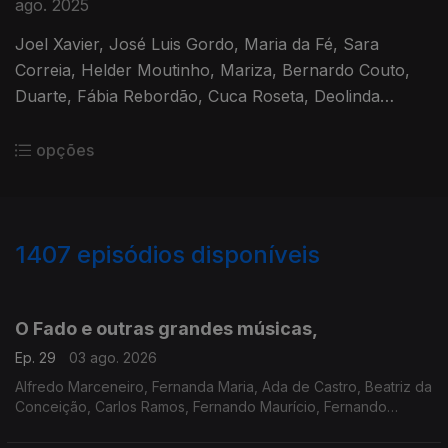
ago. 2025
Joel Xavier, José Luis Gordo, Maria da Fé, Sara
Correia, Helder Moutinho, Mariza, Bernardo Couto,
Duarte, Fábia Rebordão, Cuca Roseta, Deolinda
Bernardo, Custódio Castelo, Henk Van Twillert,
opções
1407
episódios disponíveis
937659
928352
918436
910834
899009
889953
878913
O Fado e outras grandes músicas,
Ep. 29
03 ago. 2026
Alfredo Marceneiro, Fernanda Maria, Ada de Castro, Beatriz da
Conceição, Carlos Ramos, Fernando Maurício, Fernando
Farinha, Francisco Sobral, Gonçalo Salgueiro, Helder
Moutinho, Joana Amendoeira, Linda Leonardo, Mariza