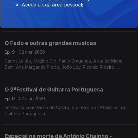
Aceda à sua área pessoal;
Ep. 10
09 mar. 2026
Nesta emissão abrimos as portas aos bastidores dos álbuns
“Cantigas numa Língua Antiga” e “Gostava de Ser Quem Era” –
dois momentos únicos e reveladores da vida criativa de
Amália.
O Fado e outras grandes músicas
Ep. 9
02 mar. 2026
Carlos Leitão, Matilde Cid, Paulo Bragança, A lua de Maria
Sem, Ana Margarida Prado, João Loy, Ricardo Ribeiro,
Fernando Maurício, António Brojo, Carlos Paredes, Fábio
Borges, Adriano Correia de Oliveira, José Afonso
O 2ªFestival de Guitarra Portuguesa
Ep. 9
02 mar. 2026
Entrevista com Pedro de Castro, o diretor do 2ª Festival de
Guitarra Portuguesa
Especial na morte de António Chainho -