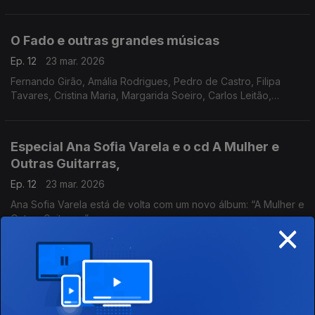
fadista alentejano que, mais um vez, conquistou o público pelo
coração e pela voz.
O Fado e outras grandes músicas
Ep. 12
23 mar. 2026
Fernando Girão, Amália Rodrigues, Pedro de Castro, Filipa
Tavares, Cristina Maria, Margarida Soeiro, Carlos Leitão,
Nadine Brás, Aether, Maria da Fé, Fábia Rebordão,
Especial Ana Sofia Varela e o cd A Mulher e
Outras Guitarras,
Ep. 12
23 mar. 2026
Ana Sofia Varela está de volta com um novo álbum: “A Mulher e
×
Outras Guitarras”.
O Fado e outras grandes músicas
Ep. 11
16 mar. 2026
Amália, Tristão da Silva, Jorge Goes, Camané, Carlos do