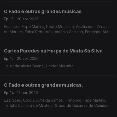
o fado tradicional e novas linguagens contemporâneas.
O Fado e outras grandes músicas
Ep. 15
20 abr. 2026
Francisco Filipe Martins, Pedro Moutinho, Amália com Vinicius
de Moraes, Fábia Rebordão, António Chainho, Fernando Alvim
com Rodrigo, Salvador Taborda Ferreira, José Geadas, Nuno
Siqueira, Gustavo, Teresinha Landeiro
Carlos Paredes na Harpa de Maria Sá Silva
Ep. 15
20 abr. 2026
...e ainda: Aldina Duarte, Helder Mouinho
O Fado e outras grandes músicas,
Ep. 14
13 abr. 2026
Luiz Goes, Cordis, Almeida Santos, Francisco Filipe Martins,
Tertúlia Coimbrã de Miratejo, Grupo de Guitarras de Coimbra,
Alfredo Correia, António Bernardino, António Brojo, José
Afonso, Antigos Orfeonistas da UC