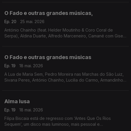
Amália, Paulo Parreira
O Fado e outras grandes músicas,
Ep. 20
25 mai. 2026
António Chainho (feat. Helder Moutinho & Coro Coral de
Serpa), Aldina Duarte, Alfredo Marceneiro, Camané com Gisela
João, Mário Pacheco, Dulce Pontes, Marco Rodrigues, Luisa
Rocha, Al'Fado,
O Fado e outras grandes músicas
Ep. 19
18 mai. 2026
A Lua de Maria Sem, Pedro Moreira nas Marchas do São Luiz,
Sivana Peres, António Chainho, Lucilia do Carmo, Armandinho,
Maria Teresa de Noronha, Carminho, Carlos do Carmo,
Fernando Maurício, Amália Rodrigues
Alma lusa
Ep. 19
18 mai. 2026
Filipa Biscaia está de regresso com ‘Antes Que Os Rios
Sequem’, um disco mais luminoso, mais pessoal e
profundamente ligado ao tempo em que vivemos.