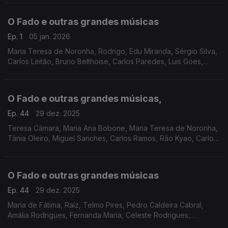
Toada Coimbrã, Ricardo Ribeiro, Max, Rão Kyao
O Fado e outras grandes músicas
Ep. 1
05 jan. 2026
Maria Teresa de Noronha, Rodrigo, Edu Miranda, Sérgio Silva,
Carlos Leitão, Bruno Belthoise, Carlos Paredes, Luis Goes,
Amália Rodrigues, Jorge Cravo, Cristina Branco, Marco
Oliveira, António Zambujo
O Fado e outras grandes músicas,
Ep. 44
29 dez. 2025
Teresa Câmara, Maria Ana Bobone, Maria Teresa de Noronha,
Tânia Oleiro, Miguel Sanches, Carlos Ramos, Rão Kyao, Carlos
do Carmo, Raquel Tavares, António Zambujo e Mayra
Andrade, Camané, Cristina Branco,
O Fado e outras grandes músicas
Ep. 44
29 dez. 2025
Maria de Fátima, Raíz, Telmo Pires, Pedro Caldeira Cabral,
Amália Rodrigues, Fernanda Maria, Celeste Rodrigues,
Frederico Vinagre, Adriano Correia de Oliveira, José Afonso,