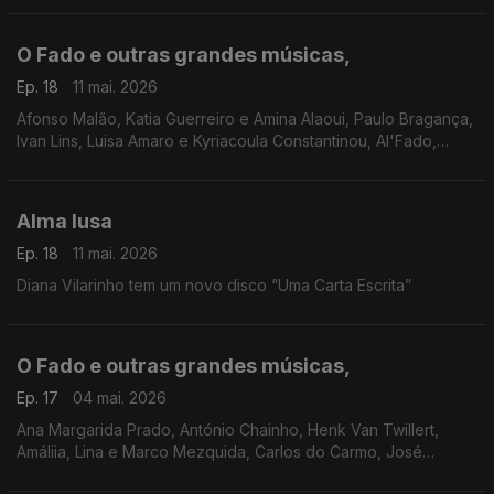
O Fado e outras grandes músicas,
Ep. 18
11 mai. 2026
Afonso Malão, Katia Guerreiro e Amina Alaoui, Paulo Bragança,
Ivan Lins, Luisa Amaro e Kyriacoula Constantinou, Al'Fado,
Quatro Ventos, Ricardo Parreira
Alma lusa
Ep. 18
11 mai. 2026
Diana Vilarinho tem um novo disco “Uma Carta Escrita”
O Fado e outras grandes músicas,
Ep. 17
04 mai. 2026
Ana Margarida Prado, António Chainho, Henk Van Twillert,
Amáliia, Lina e Marco Mezquida, Carlos do Carmo, José
Manuel Neto, Argentina Santos, Gisela João,