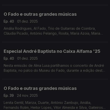
Paredes, Toada Coimbrã, Trio de Guitarras de Coimbra, Alma
de Coimbra, Amália
O Fado e outras grandes músicas
Ep. 40
01 dez. 2025
Amália Rodrigues, Al Fado, Trio de Guitarras de Coimbra,
Cláudia Picado, António Pelarigo, Rosita, Maria Azoia, Maria
teresa de Noronha, Deolinda Maria, Mísia, Ricardo Ribeiro,
Mariza com Plaster
Especial André Baptista no Caixa Alfama '25
Ep. 40
01 dez. 2025
Nesta emissão de Alma Lusa partilhamos o concerto de André
Baptista, no palco do Museu do Fado, durante a edição deste
ano do Festival Caixa Alfama.
O Fado e outras grandes músicas
Ep. 39
24 nov. 2025
Lenita Gentil, Mariza, Duarte, António Zambujo, Amália,
Fernando Rolim, Heitor Lopes, Vitor Almeida e Silva, Gaiteiros