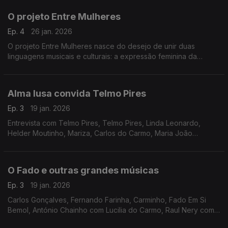
O projeto Entre Mulheres
Ep. 4
26 jan. 2026
O projeto Entre Mulheres nasce do desejo de unir duas
linguagens musicais e culturais: a expressão feminina da
guitarra de Coimbra e a voz, também feminina.
Alma lusa convida Telmo Pires
Ep. 3
19 jan. 2026
Entrevista com Telmo Pires, Telmo Pires, Linda Leonardo,
Helder Moutinho, Mariza, Carlos do Carmo, Maria João
Quadros, Agostinho Miranda, Amália Rodrigues, António
Parreira
O Fado e outras grandes músicas
Ep. 3
19 jan. 2026
Carlos Gonçalves, Fernando Farinha, Carminho, Fado Em Si
Bemol, António Chainho com Lucilia do Carmo, Raul Nery com
Maria Teresa de Noronha, José Nunes com Vicente da