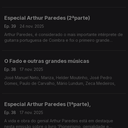
de Lisboa, Carlos do Carmo, Maria da Fé, Fernando Maurício,
Domingos Camarinha e Santos Moreira.
Especial Arthur Paredes (2ªparte)
Ep. 39
24 nov. 2025
Arthur Paredes, é considerado o mais importante intérprete de
guitarra portuguesa de Coimbra e foi o primeiro grande
responsável por conferir notoriedade a este instrumento.
O Fado e outras grandes músicas
Ep. 38
17 nov. 2025
José Manuel Neto, Mariza, Helder Moutinho, José Pedro
Gomes, Paulo de Carvalho, Mário Lundum, Zeca Medeiros,
Especial Arthur Paredes (1ªparte),
Ep. 38
17 nov. 2025
A vida e obra do genial Arthur Paredes está em destaque
nesta emissão sobre o livro 'Pioneirismo, genialidade e