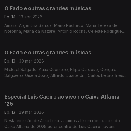
O Fado e outras grandes músicas,
Ep. 14
13 abr. 2026
Amália, Argentina Santos, Mário Pacheco, Maria Teresa de
Noronha, Maria da Nazaré, António Rocha, Celeste Rodrigues,
Luz Sá da Bandeira, Aldina Duarte, Salvador Taborda, Rodrigo
Costa Felix, Ricardo J. Martins
O Fado e outras grandes músicas
Ep. 13
30 mar. 2026
Mickael Salgado, Katia Guerreiro, Filipa Cardoso, Gonçalo
Salgueiro, Gisela João, Alfredo Duarte Jr. , Carlos Leitão, Inês
Duarte, Ricardo Ribeiro, Camané, Maria João Quadros, Amália,
Ala dos Namorados,
Especial Luis Caeiro ao vivo no Caixa Alfama
'25
Ep. 13
29 mar. 2026
Nesta emissão de Alma Lusa viajamos até um dos palcos do
Caixa Alfama de 2025 ao encontro de Luís Caeiro, jovem