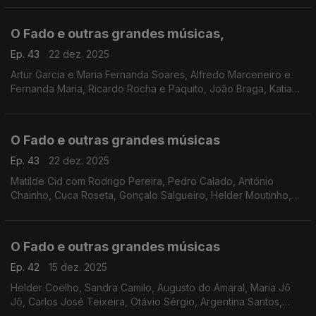
Quinteto de Coimbra, Grupo de Fados dos AOUC
O Fado e outras grandes músicas,
Ep. 43
22 dez. 2025
Artur Garcia e Maria Fernanda Soares, Alfredo Marceneiro e
Fernanda Maria, Ricardo Rocha e Paquito, João Braga, Katia
Guerreiro, Mário Pacheco, Inês Duarte, Carla Arruda, Grupo de
Guitarras e Cantares de Coimbra
O Fado e outras grandes músicas
Ep. 43
22 dez. 2025
Matilde Cid com Rodrigo Pereira, Pedro Calado, António
Chainho, Cuca Roseta, Gonçalo Salgueiro, Helder Moutinho,
Lucilia do Carmo, Ada de Castro, Amália Rodrigues, José
Nunes, Cristina Maria, Ana Roque,
O Fado e outras grandes músicas
Ep. 42
15 dez. 2025
Helder Coelho, Sandra Camilo, Augusto do Amaral, Maria Jô
Jô, Carlos José Teixeira, Otávio Sérgio, Argentina Santos,
Duarte, Gonçalo Salgueiro, António Chainho entre outros.