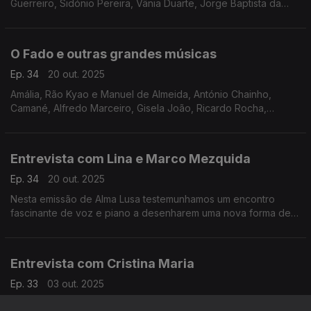
Guerreiro, Sidónio Pereira, Vânia Duarte, Jorge Baptista da
Silva, Max, Marco Rodrigues, Paulo Bragança, José Manuel
Neto
O Fado e outras grandes músicas
Ep. 34
20 out. 2025
Amália, Rão Kyao e Manuel de Almeida, António Chainho,
Camané, Alfredo Marceiro, Gisela João, Ricardo Rocha,
Mariza, Carlos Leitão, António Bernardino, Luisa Amaro, Barros
Ferreira, Cuca Roseta, Teresa Tapadas,
Entrevista com Lina e Marco Mezquida
Ep. 34
20 out. 2025
Nesta emissão de Alma Lusa testemunhamos um encontro
fascinante de voz e piano a desenharem uma nova forma de
definir o Fado.
Entrevista com Cristina Maria
Ep. 33
03 out. 2025
Nesta emissão de Alma Lusa desvendamos o novo disco de