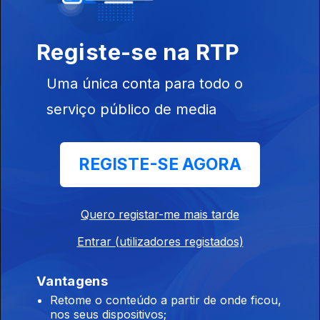
13 jun. 2017
Registe-se na RTP
Uma única conta para todo o
Instale a aplicação
RTP Play
serviço público de media
REGISTE-SE AGORA
Disponível para iOS, Android, Apple TV, Android TV e
CarPlay
Quero registar-me mais tarde
Entrar (utilizadores registados)
Vantagens
Retome o conteúdo a partir de onde ficou,
nos seus dispositivos;