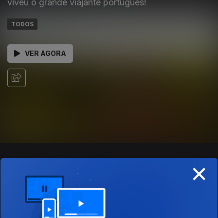
viveu o grande viajante português!
TODOS
VER AGORA
×
EPISÓDIOS
SOBRE
293435