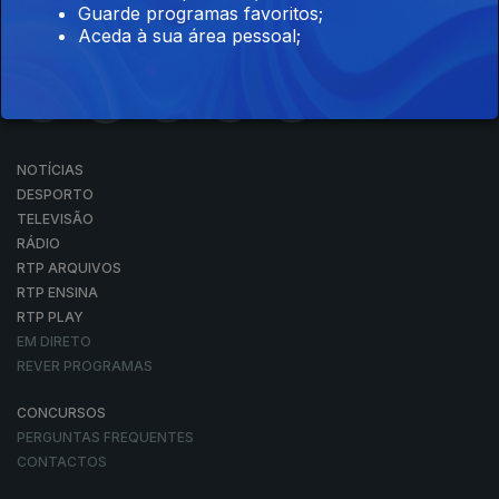
Guarde programas favoritos;
Aceda à sua área pessoal;
NOTÍCIAS
DESPORTO
TELEVISÃO
RÁDIO
RTP ARQUIVOS
RTP ENSINA
RTP PLAY
EM DIRETO
REVER PROGRAMAS
CONCURSOS
PERGUNTAS FREQUENTES
CONTACTOS