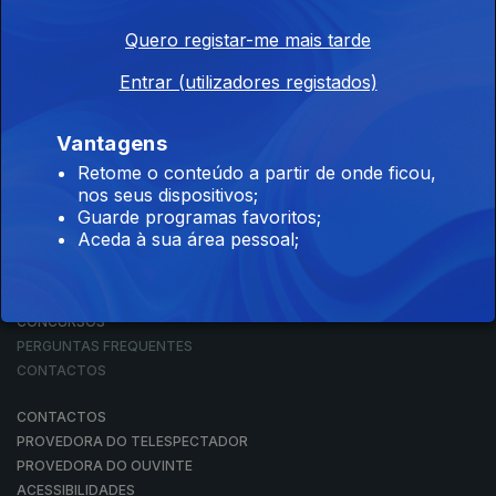
Quero registar-me mais tarde
Entrar (utilizadores registados)
NOTÍCIAS
DESPORTO
TELEVISÃO
Vantagens
RÁDIO
Retome o conteúdo a partir de onde ficou,
RTP ARQUIVOS
nos seus dispositivos;
RTP ENSINA
Guarde programas favoritos;
RTP PLAY
Aceda à sua área pessoal;
EM DIRETO
REVER PROGRAMAS
CONCURSOS
PERGUNTAS FREQUENTES
CONTACTOS
CONTACTOS
PROVEDORA DO TELESPECTADOR
PROVEDORA DO OUVINTE
ACESSIBILIDADES