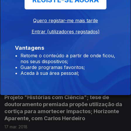
REGISTE-SE AGORA
de investigação dinamizados na Universidade
de Aveiro
31 mar. 2018
Quero registar-me mais tarde
Entrar (utilizadores registados)
Projeto europeu aposta na valorização dos
Vantagens
cefalópodes; Estudo avalia o impacto dos
Retome o conteúdo a partir de onde ficou,
metais no desenvolvimento cognitivo de
nos seus dispositivos;
idosos de Estarreja; opinião de Carlos Fonseca
Guarde programas favoritos;
Aceda à sua área pessoal;
24 mar. 2018
Projeto "Histórias com Ciência"; tese de
doutoramento premiada propõe utilização da
cortiça para amortecer impactos; Horizonte
Aparente, com Carlos Herdeiro
17 mar. 2018