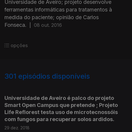
Universidade de Aveiro; projeto desenvolve
ferramentas informáticas para tratamentos à
medida do paciente; opinião de Carlos
Fonseca.
|
08 out. 2016
opções
301
episódios disponíveis
374204
348712
332942
320824
311532
283337
270213
257164
Universidade de Aveiro é palco do projeto
Smart Open Campus que pretende ; Projeto
Life Reflorest testa uso de microtecnossóis
com fungos para recuperar solos ardidos.
29 dez. 2018