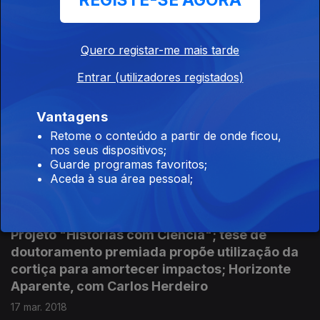
REGISTE-SE AGORA
de investigação dinamizados na Universidade
de Aveiro
31 mar. 2018
Quero registar-me mais tarde
Entrar (utilizadores registados)
Projeto europeu aposta na valorização dos
Vantagens
cefalópodes; Estudo avalia o impacto dos
Retome o conteúdo a partir de onde ficou,
metais no desenvolvimento cognitivo de
nos seus dispositivos;
idosos de Estarreja; opinião de Carlos Fonseca
Guarde programas favoritos;
24 mar. 2018
Aceda à sua área pessoal;
Projeto "Histórias com Ciência"; tese de
doutoramento premiada propõe utilização da
cortiça para amortecer impactos; Horizonte
Aparente, com Carlos Herdeiro
17 mar. 2018