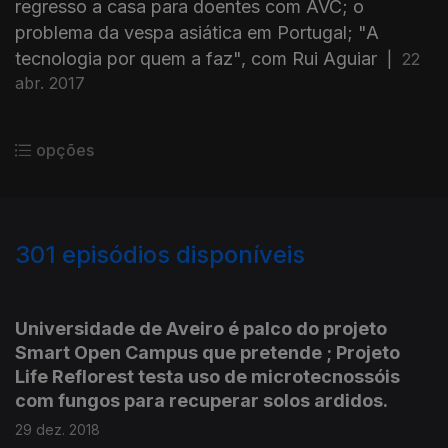
regresso a casa para doentes com AVC; o
problema da vespa asiática em Portugal; "A
tecnologia por quem a faz", com Rui Aguiar
|
22
abr. 2017
opções
301
episódios disponíveis
374204
348712
332942
320824
311532
283337
270213
Universidade de Aveiro é palco do projeto
Smart Open Campus que pretende ; Projeto
Life Reflorest testa uso de microtecnossóis
com fungos para recuperar solos ardidos.
29 dez. 2018