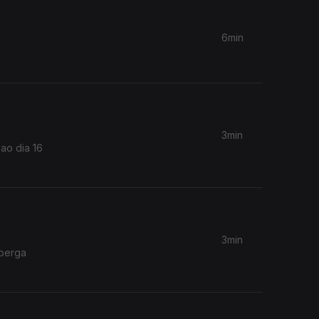
6min
3min
 ao dia 16
3min
lberga