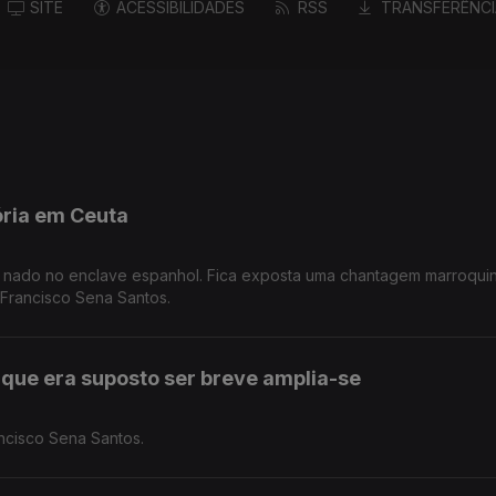
SITE
ACESSIBILIDADES
RSS
TRANSFERÊNCI
ória em Ceuta
 a nado no enclave espanhol. Fica exposta uma chantagem marroqui
 Francisco Sena Santos.
que era suposto ser breve amplia-se
ncisco Sena Santos.