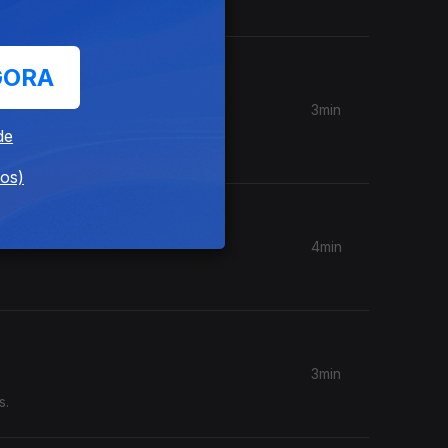
a Santos.
GORA
3min
a de
de
dos)
4min
3min
s.