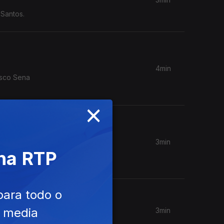
 Santos.
4min
isco Sena
×
3min
Sena
 na RTP
para todo o
e media
3min