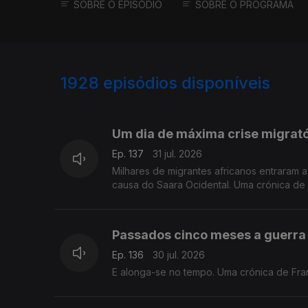
SOBRE O EPISÓDIO
SOBRE O PROGRAMA
1928
episódios disponíveis
943071
939831
934989
Um dia de máxima crise migrat
Ep. 137
31 jul. 2026
Milhares de migrantes africanos entraram
causa do Saara Ocidental. Uma crónica de
Passados cinco meses a guerra 
Ep. 136
30 jul. 2026
E alonga-se no tempo. Uma crónica de Fra