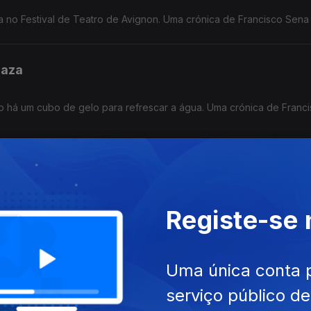
a no Festival de Teatro de Avignon. Uma crónica de Francisco Sena
Gaza
ão há um cubo de gelo para refrescar a água. Uma crónica de Franc
tega em Nicarágua
20 anos, quer agora acabar com o voto. Uma crónica de Francisco 
Registe-se
Uma única conta 
 a guerra da sede
serviço público d