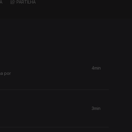
A
PARTILHA
4min
na por
3min