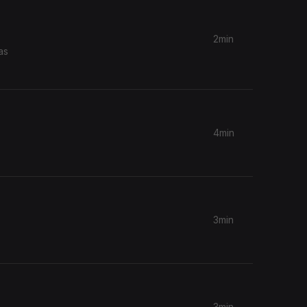
2min
as
4min
3min
3min