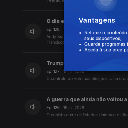
Teerão está a atacar centrais de dessalin
Vantagens
O dia em Burnham secede a Sta
Ep. 128
20 jul. 2026
Retome o conteúdo a
Andy Burnham, o novo líder trabalhista, a
seus dispositivos;
Francisco Sena Santos.
Guarde programas f
Aceda à sua área pe
Trump quer ter na mão, ao gost
Ep. 127
17 jul. 2026
O controlo do voto nas eleições. Uma crón
A guerra que ainda não voltou a
Ep. 126
16 jul. 2026
O conflito entre os Estados Unidos e o Irão