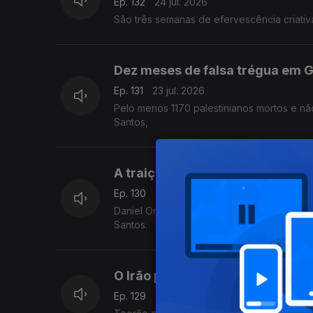
Ep. 132
24 jul. 2026
São três semanas de efervescência criativ
Dez meses de falsa trégua em 
Ep. 131
23 jul. 2026
Pelo menos 1170 palestinianos mortos e n
Santos,
A traição do revolucionário Or
Ep. 130
22 jul. 2026
Daniel Ortega, no poder há praticamente 
Santos.
O Irão prepara a retaliação com
Ep. 129
21 jul. 2026