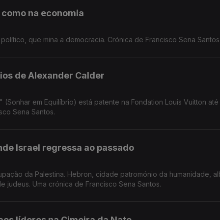
l como na economia
político, que mina a democracia. Crónica de Francisco Sena Santos
ios de Alexander Calder
" (Sonhar em Equilíbrio) está patente na Fondation Louis Vuitton até
sco Sena Santos.
nde Israel regressa ao passado
cupação da Palestina. Hebron, cidade patromónio da humanidade, a
 de judeus. Uma crónica de Francisco Sena Santos.
aos líderes na Cimeira da Nato