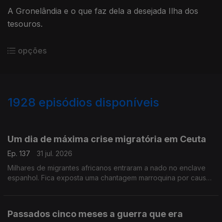
A Gronelândia e o que faz dela a desejada Ilha dos
tesouros.
opções
1928
episódios disponíveis
943071
939831
934989
Um dia de máxima crise migratória em Ceuta
Ep. 137
31 jul. 2026
Milhares de migrantes africanos entraram a nado no enclave
espanhol. Fica exposta uma chantagem marroquina por causa
do Saara Ocidental. Uma crónica de Francisco Sena Santos.
Passados cinco meses a guerra que era