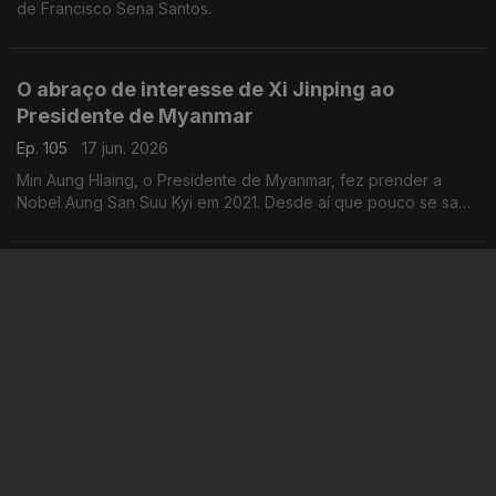
de Francisco Sena Santos.
O abraço de interesse de Xi Jinping ao
Presidente de Myanmar
Ep. 105
17 jun. 2026
Min Aung Hlaing, o Presidente de Myanmar, fez prender a
Nobel Aung San Suu Kyi em 2021. Desde aí que pouco se sabe
da ativista e símbolo da democracia. Uma crónica de Francisco
Sena Santos.
Belfast arde outra vez
Ep. 104
12 jun. 2026
Agora não é luta entre Republicanos e Unionistas. São ataques
de retaliação ultras a quem não é caucasiano. Uma crónica de
Francisco Sena Santos.
O Mundial de futebol começa e a inflação
americana explode