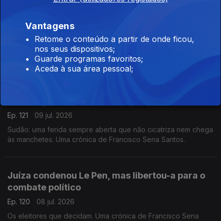
A explosiva prenda de Erdogan aos líderes na
Vantagens
Cimeira da Nato
Retome o conteúdo a partir de onde ficou,
Ep. 122
10 jul. 2026
nos seus dispositivos;
O Presidente da Turquia ofereceu revólveres personalizados
Guarde programas favoritos;
com munição real e gerou perplexidade diplomática. Uma
Aceda à sua área pessoal;
crónica de Francisco Sena Santos.
O desespero no Sudão
Ep. 121
09 jul. 2026
Sudão: uma ferida sempre aberta que não cicatriza nem chega
às manchetes. Uma crónica de Francisco Sena Santos.
Juíza condenou Le Pen, mas libertou-a para o
combate político
Ep. 120
08 jul. 2026
Os eleitores que decidam. Uma crónica de Francisco Sena