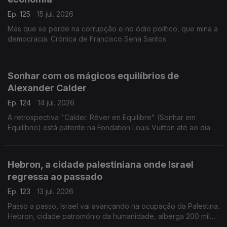
Ep. 125
15 jul. 2026
Mas que se perde na corrupção e no ódio político, que mina a
democracia. Crónica de Francisco Sena Santos
Sonhar com os mágicos equilíbrios de
Alexander Calder
Ep. 124
14 jul. 2026
A retrospectiva "Calder. Rêver en Equilibre" (Sonhar em
Equilíbrio) está patente na Fondation Louis Vuitton até ao dia 16
de agosto de 2026. Uma crónica de Francisco Sena Santos.
Hebron, a cidade palestiniana onde Israel
regressa ao passado
Ep. 123
13 jul. 2026
Passo a passo, Israel vai avançando na ocupação da Palestina.
Hebron, cidade patromónio da humanidade, alberga 200 mil
palestinianos e escassos milhares de judeus. Uma crónica de