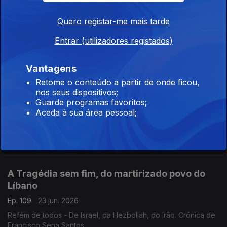
É tempo de primárias nos Estados Unidos
Quero registar-me mais tarde
Ep. 111
25 jun. 2026
Entrar (utilizadores registados)
E a aliança progressista de Mandani está a inflamar os
democratas. Crónica de Francisco Sena Santos
Vantagens
Retome o conteúdo a partir de onde ficou,
nos seus dispositivos;
Israel mantem Gaza como território interdito
Guarde programas favoritos;
Aceda à sua área pessoal;
Ep. 110
24 jun. 2026
Uma comissão de inquérito mandatada pela ONU volta a
denunciar-Intenção de Genocídio. (Com a morte de mais de 20
mil crianças). Crónica de Francisco Sena Santos
A Tragédia sem fim, do martirizado povo do
Líbano
Ep. 109
23 jun. 2026
Refém de todos - De Israel, da Hezbollah, do Irão. Crónica de
Francisco Sena Santos