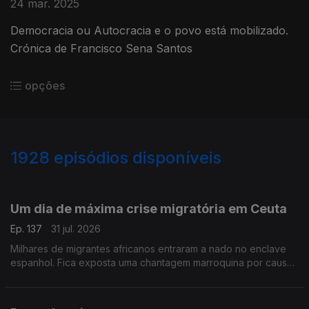
24 mar. 2025
Democracia ou Autocracia e o povo está mobilizado.
Crónica de Francisco Sena Santos
opções
1928
episódios disponíveis
943071
939831
934989
930739
Um dia de máxima crise migratória em Ceuta
Ep. 137
31 jul. 2026
Milhares de migrantes africanos entraram a nado no enclave
espanhol. Fica exposta uma chantagem marroquina por causa
do Saara Ocidental. Uma crónica de Francisco Sena Santos.