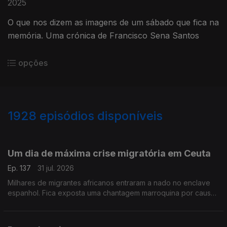
2025
O que nos dizem as imagens de um sábado que fica na
memória. Uma crónica de Francisco Sena Santos
opções
1928
episódios disponíveis
943071
939831
934989
930739
926878
Um dia de máxima crise migratória em Ceuta
Ep. 137
31 jul. 2026
Milhares de migrantes africanos entraram a nado no enclave
espanhol. Fica exposta uma chantagem marroquina por causa
do Saara Ocidental. Uma crónica de Francisco Sena Santos.