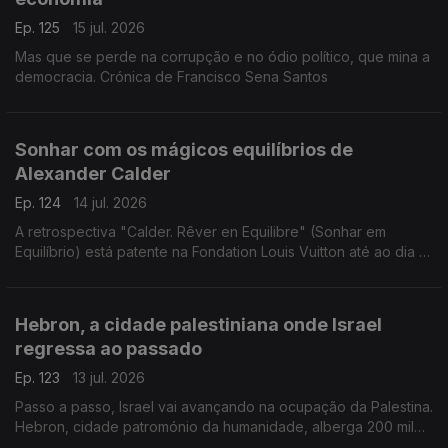
Ep. 125
15 jul. 2026
Mas que se perde na corrupção e no ódio político, que mina a
democracia. Crónica de Francisco Sena Santos
Sonhar com os mágicos equilíbrios de
Alexander Calder
Ep. 124
14 jul. 2026
A retrospectiva "Calder. Rêver en Equilibre" (Sonhar em
Equilíbrio) está patente na Fondation Louis Vuitton até ao dia 16
de agosto de 2026. Uma crónica de Francisco Sena Santos.
Hebron, a cidade palestiniana onde Israel
regressa ao passado
Ep. 123
13 jul. 2026
Passo a passo, Israel vai avançando na ocupação da Palestina.
Hebron, cidade patromónio da humanidade, alberga 200 mil
palestinianos e escassos milhares de judeus. Uma crónica de