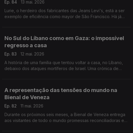
Ep. 84
13 mai. 2026
Lurie, o herdeiro dos fabricantes das Jeans Levi's, está a ser
exemplo de eficiência como mayor de São Francisco. Há já
quem o veja na candidatura democrata para a Casa Branca.
Uma crónica de Francisco Sena Santos.
No Sul do Líbano como em Gaza: o impossível
regresso a casa
Ep. 83
12 mai. 2026
A história de uma família que tentou voltar a casa, no Líbano,
debaixo dos ataques mortíferos de Israel. Uma crónica de
Francisco Sena Santos.
A representação das tensões do mundo na
Bienal de Veneza
Ep. 82
11 mai. 2026
Durante os próximos seis meses, a Bienal de Veneza entrega
aos visitantes de todo o mundo promessas reconciliadoras em
forma de arte.