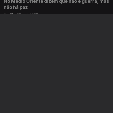
No Médio Oriente dizem que não é guerra, mas
não há paz
Ep. 81
08 mai. 2026
Há pessoas a serem mortas em ataques todos os dias e nós
também continuamos a sofrer as consequências. Uma crónica
de Francisco Sena Santos.
Ted Turner, o pioneiro que revolucionou a
informação em televisão
Ep. 80
07 mai. 2026
Morreu ontem o fundador da CNN Ted Turner, aos 87 anos.
Uma crónica de Francisco Sena Santos.
Donald Trump, outra vez, e a santa paciência
do Papa
Ep. 79
06 mai. 2026
Sexta-feira cumpre-se um ano desde que o Papa Leão XIV foi