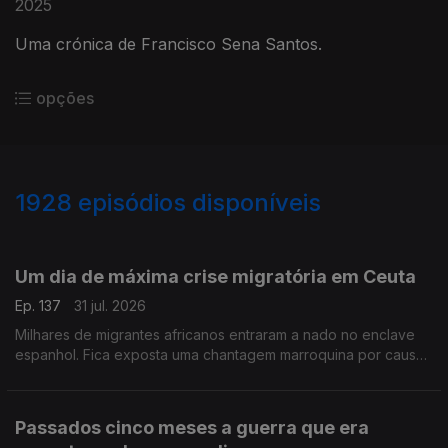
2025
Uma crónica de Francisco Sena Santos.
opções
1928
episódios disponíveis
943071
939831
934989
930739
926878
Um dia de máxima crise migratória em Ceuta
Ep. 137
31 jul. 2026
Milhares de migrantes africanos entraram a nado no enclave
espanhol. Fica exposta uma chantagem marroquina por causa
do Saara Ocidental. Uma crónica de Francisco Sena Santos.
Passados cinco meses a guerra que era