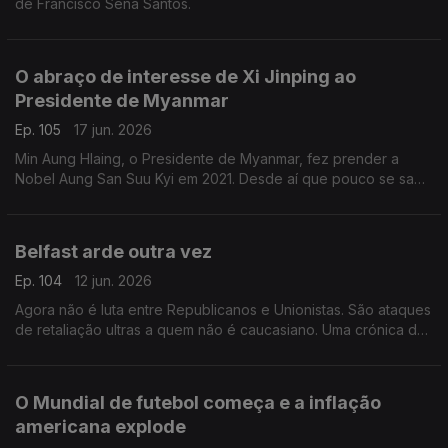
de Francisco Sena Santos.
O abraço de interesse de Xi Jinping ao
Presidente de Myanmar
Ep. 105
17 jun. 2026
Min Aung Hlaing, o Presidente de Myanmar, fez prender a
Nobel Aung San Suu Kyi em 2021. Desde aí que pouco se sabe
da ativista e símbolo da democracia. Uma crónica de Francisco
Sena Santos.
Belfast arde outra vez
Ep. 104
12 jun. 2026
Agora não é luta entre Republicanos e Unionistas. São ataques
de retaliação ultras a quem não é caucasiano. Uma crónica de
Francisco Sena Santos.
O Mundial de futebol começa e a inflação
americana explode