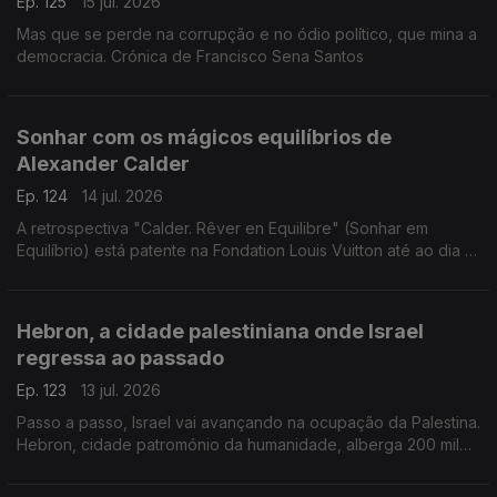
Ep. 125
15 jul. 2026
Mas que se perde na corrupção e no ódio político, que mina a
democracia. Crónica de Francisco Sena Santos
Sonhar com os mágicos equilíbrios de
Alexander Calder
Ep. 124
14 jul. 2026
A retrospectiva "Calder. Rêver en Equilibre" (Sonhar em
Equilíbrio) está patente na Fondation Louis Vuitton até ao dia 16
de agosto de 2026. Uma crónica de Francisco Sena Santos.
Hebron, a cidade palestiniana onde Israel
regressa ao passado
Ep. 123
13 jul. 2026
Passo a passo, Israel vai avançando na ocupação da Palestina.
Hebron, cidade patromónio da humanidade, alberga 200 mil
palestinianos e escassos milhares de judeus. Uma crónica de
Francisco Sena Santos.