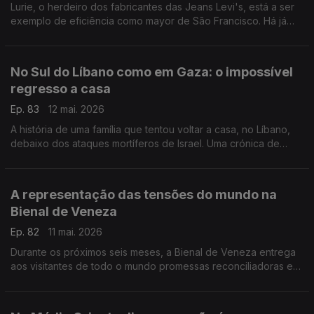
Lurie, o herdeiro dos fabricantes das Jeans Levi's, está a ser
exemplo de eficiência como mayor de São Francisco. Há já
quem o veja na candidatura democrata para a Casa Branca.
Uma crónica de Francisco Sena Santos.
No Sul do Líbano como em Gaza: o impossível
regresso a casa
Ep. 83
12 mai. 2026
A história de uma família que tentou voltar a casa, no Líbano,
debaixo dos ataques mortíferos de Israel. Uma crónica de
Francisco Sena Santos.
A representação das tensões do mundo na
Bienal de Veneza
Ep. 82
11 mai. 2026
Durante os próximos seis meses, a Bienal de Veneza entrega
aos visitantes de todo o mundo promessas reconciliadoras em
forma de arte.