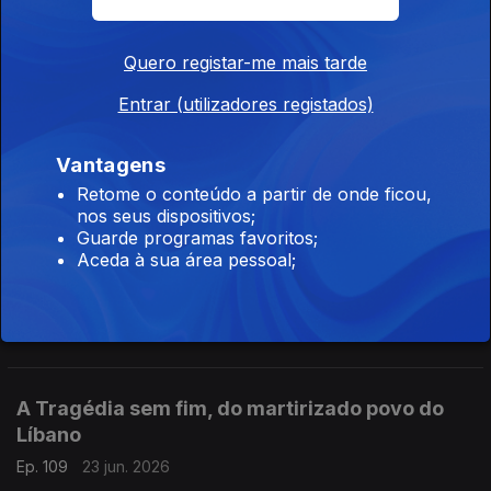
Quero registar-me mais tarde
É tempo de primárias nos Estados Unidos
Entrar (utilizadores registados)
Ep. 111
25 jun. 2026
E a aliança progressista de Mandani está a inflamar os
Vantagens
democratas. Crónica de Francisco Sena Santos
Retome o conteúdo a partir de onde ficou,
nos seus dispositivos;
Guarde programas favoritos;
Israel mantem Gaza como território interdito
Aceda à sua área pessoal;
Ep. 110
24 jun. 2026
Uma comissão de inquérito mandatada pela ONU volta a
denunciar-Intenção de Genocídio. (Com a morte de mais de 20
mil crianças). Crónica de Francisco Sena Santos
A Tragédia sem fim, do martirizado povo do
Líbano
Ep. 109
23 jun. 2026