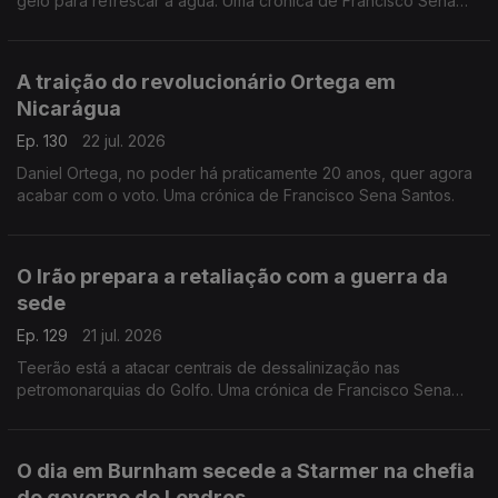
gelo para refrescar a água. Uma crónica de Francisco Sena
Santos,
A traição do revolucionário Ortega em
Nicarágua
Ep. 130
22 jul. 2026
Daniel Ortega, no poder há praticamente 20 anos, quer agora
acabar com o voto. Uma crónica de Francisco Sena Santos.
O Irão prepara a retaliação com a guerra da
sede
Ep. 129
21 jul. 2026
Teerão está a atacar centrais de dessalinização nas
petromonarquias do Golfo. Uma crónica de Francisco Sena
Santos.
O dia em Burnham secede a Starmer na chefia
do governo de Londres