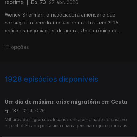
reprime
|
Ep. 73
27 abr. 2026
Wendy Sherman, a negociadora americana que
conseguiu o acordo nuclear com o Irão em 2015,
critica as negociações de agora. Uma crónica de
Francisco Sena Santos.
opções
1928
episódios disponíveis
943071
939831
934989
930739
Um dia de máxima crise migratória em Ceuta
Ep. 137
31 jul. 2026
Milhares de migrantes africanos entraram a nado no enclave
espanhol. Fica exposta uma chantagem marroquina por causa
do Saara Ocidental. Uma crónica de Francisco Sena Santos.