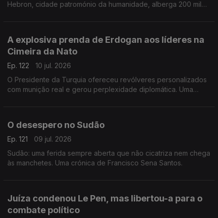
Hebron, cidade patromónio da humanidade, alberga 200 mil
palestinianos e escassos milhares de judeus. Uma crónica de
Francisco Sena Santos.
A explosiva prenda de Erdogan aos líderes na
Cimeira da Nato
Ep. 122
10 jul. 2026
O Presidente da Turquia ofereceu revólveres personalizados
com munição real e gerou perplexidade diplomática. Uma
crónica de Francisco Sena Santos.
O desespero no Sudão
Ep. 121
09 jul. 2026
Sudão: uma ferida sempre aberta que não cicatriza nem chega
às manchetes. Uma crónica de Francisco Sena Santos.
Juíza condenou Le Pen, mas libertou-a para o
combate político