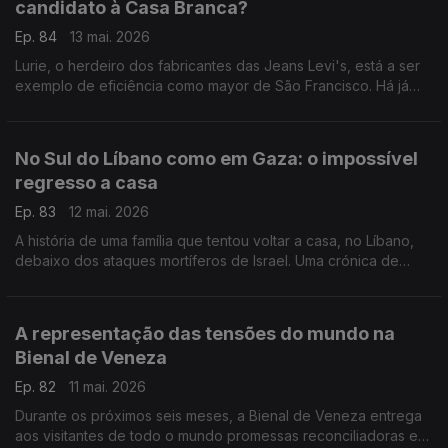
candidato à Casa Branca?
Ep. 84
13 mai. 2026
Lurie, o herdeiro dos fabricantes das Jeans Levi's, está a ser
exemplo de eficiência como mayor de São Francisco. Há já
quem o veja na candidatura democrata para a Casa Branca.
Uma crónica de Francisco Sena Santos.
No Sul do Líbano como em Gaza: o impossível
regresso a casa
Ep. 83
12 mai. 2026
A história de uma família que tentou voltar a casa, no Líbano,
debaixo dos ataques mortíferos de Israel. Uma crónica de
Francisco Sena Santos.
A representação das tensões do mundo na
Bienal de Veneza
Ep. 82
11 mai. 2026
Durante os próximos seis meses, a Bienal de Veneza entrega
aos visitantes de todo o mundo promessas reconciliadoras em