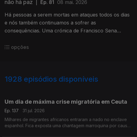
não há paz
|
Ep. 81
08 mai. 2026
Há pessoas a serem mortas em ataques todos os dias
e nós também continuamos a sofrer as
consequências. Uma crónica de Francisco Sena
Santos.
opções
1928
episódios disponíveis
943071
939831
934989
930739
926878
922683
918762
914848
Um dia de máxima crise migratória em Ceuta
Ep. 137
31 jul. 2026
Milhares de migrantes africanos entraram a nado no enclave
espanhol. Fica exposta uma chantagem marroquina por causa
do Saara Ocidental. Uma crónica de Francisco Sena Santos.