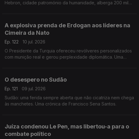
Hebron, cidade patromónio da humanidade, alberga 200 mil
palestinianos e escassos milhares de judeus. Uma crónica de
Francisco Sena Santos.
A explosiva prenda de Erdogan aos líderes na
Cimeira da Nato
Ep. 122
10 jul. 2026
O Presidente da Turquia ofereceu revólveres personalizados
com munição real e gerou perplexidade diplomática. Uma
crónica de Francisco Sena Santos.
O desespero no Sudão
Ep. 121
09 jul. 2026
Sudão: uma ferida sempre aberta que não cicatriza nem chega
às manchetes. Uma crónica de Francisco Sena Santos.
Juíza condenou Le Pen, mas libertou-a para o
combate político