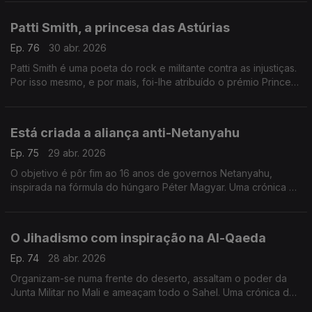
Santos.
Patti Smith, a princesa das Astúrias
Ep. 76
30 abr. 2026
Patti Smith é uma poeta do rock e militante contra as injustiças.
Por isso mesmo, e por mais, foi-lhe atribuído o prémio Princesa
das Astúrias. Uma crónica de Francisco Sena Santos.
Está criada a aliança anti-Netanyahu
Ep. 75
29 abr. 2026
O objetivo é pôr fim ao 16 anos de governos Netanyahu,
inspirada na fórmula do húngaro Péter Magyar. Uma crónica de
Francisco Sena Santos.
O Jihadismo com inspiração na Al-Qaeda
Ep. 74
28 abr. 2026
Organizam-se numa frente do deserto, assaltam o poder da
Junta Militar no Mali e ameaçam todo o Sahel. Uma crónica de
Francisco Sena Santos.