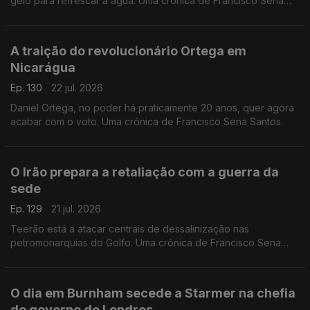
gelo para refrescar a água. Uma crónica de Francisco Sena
Santos,
A traição do revolucionário Ortega em
Nicarágua
Ep. 130
22 jul. 2026
Daniel Ortega, no poder há praticamente 20 anos, quer agora
acabar com o voto. Uma crónica de Francisco Sena Santos.
O Irão prepara a retaliação com a guerra da
sede
Ep. 129
21 jul. 2026
Teerão está a atacar centrais de dessalinização nas
petromonarquias do Golfo. Uma crónica de Francisco Sena
Santos.
O dia em Burnham secede a Starmer na chefia
do governo de Londres