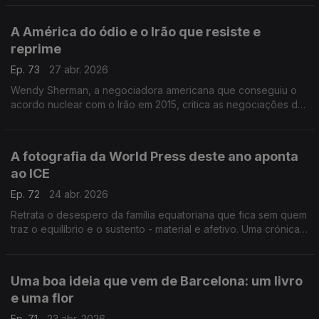
A América do ódio e o Irão que resiste e
reprime
Ep. 73
27 abr. 2026
Wendy Sherman, a negociadora americana que conseguiu o
acordo nuclear com o Irão em 2015, critica as negociações de
agora. Uma crónica de Francisco Sena Santos.
A fotografia da World Press deste ano aponta
ao ICE
Ep. 72
24 abr. 2026
Retrata o desespero da família equatoriana que fica sem quem
traz o equilíbrio e o sustento - material e afetivo. Uma crónica
de Francisco Sena Santos.
Uma boa ideia que vem de Barcelona: um livro
e uma flor
Ep. 71
23 abr. 2026