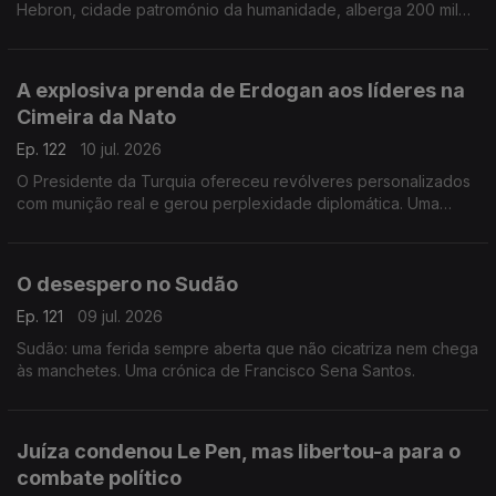
Hebron, cidade patromónio da humanidade, alberga 200 mil
palestinianos e escassos milhares de judeus. Uma crónica de
Francisco Sena Santos.
A explosiva prenda de Erdogan aos líderes na
Cimeira da Nato
Ep. 122
10 jul. 2026
O Presidente da Turquia ofereceu revólveres personalizados
com munição real e gerou perplexidade diplomática. Uma
crónica de Francisco Sena Santos.
O desespero no Sudão
Ep. 121
09 jul. 2026
Sudão: uma ferida sempre aberta que não cicatriza nem chega
às manchetes. Uma crónica de Francisco Sena Santos.
Juíza condenou Le Pen, mas libertou-a para o
combate político