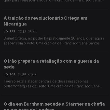
gelo para refrescar a água. Uma crónica de Francisco Sena
Santos,
A traição do revolucionário Ortega em
Nicarágua
Ep. 130
22 jul. 2026
Daniel Ortega, no poder há praticamente 20 anos, quer agora
acabar com o voto. Uma crónica de Francisco Sena Santos.
O Irão prepara a retaliação com a guerra da
sede
Ep. 129
21 jul. 2026
Teerão está a atacar centrais de dessalinização nas
petromonarquias do Golfo. Uma crónica de Francisco Sena
Santos.
O dia em Burnham secede a Starmer na chefia
do governo de Londres