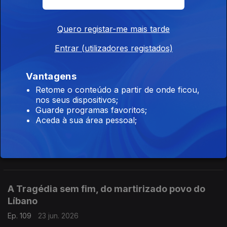
Quero registar-me mais tarde
É tempo de primárias nos Estados Unidos
Entrar (utilizadores registados)
Ep. 111
25 jun. 2026
E a aliança progressista de Mandani está a inflamar os
Vantagens
democratas. Crónica de Francisco Sena Santos
Retome o conteúdo a partir de onde ficou,
nos seus dispositivos;
Guarde programas favoritos;
Israel mantem Gaza como território interdito
Aceda à sua área pessoal;
Ep. 110
24 jun. 2026
Uma comissão de inquérito mandatada pela ONU volta a
denunciar-Intenção de Genocídio. (Com a morte de mais de 20
mil crianças). Crónica de Francisco Sena Santos
A Tragédia sem fim, do martirizado povo do
Líbano
Ep. 109
23 jun. 2026