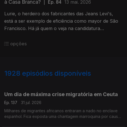
à Casa Branca?
|
Ep. 84
13 mai. 2026
Lurie, o herdeiro dos fabricantes das Jeans Levi's,
está a ser exemplo de eficiência como mayor de São
Francisco. Há já quem o veja na candidatura
democrata para a Casa Branca. Uma crónica de
Francisco Sena Santos.
opções
1928
episódios disponíveis
943071
939831
934989
930739
Um dia de máxima crise migratória em Ceuta
Ep. 137
31 jul. 2026
Milhares de migrantes africanos entraram a nado no enclave
espanhol. Fica exposta uma chantagem marroquina por causa
do Saara Ocidental. Uma crónica de Francisco Sena Santos.