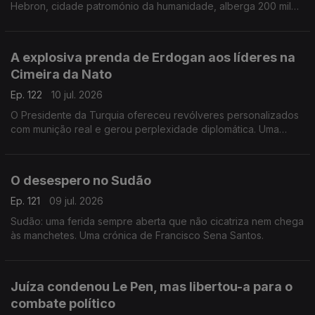
Hebron, cidade patromónio da humanidade, alberga 200 mil
palestinianos e escassos milhares de judeus. Uma crónica de
Francisco Sena Santos.
A explosiva prenda de Erdogan aos líderes na
Cimeira da Nato
Ep. 122
10 jul. 2026
O Presidente da Turquia ofereceu revólveres personalizados
com munição real e gerou perplexidade diplomática. Uma
crónica de Francisco Sena Santos.
O desespero no Sudão
Ep. 121
09 jul. 2026
Sudão: uma ferida sempre aberta que não cicatriza nem chega
às manchetes. Uma crónica de Francisco Sena Santos.
Juíza condenou Le Pen, mas libertou-a para o
combate político