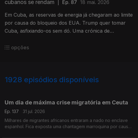
cubanos se rendam
|
Ep. 87
18 mai. 2026
Em Cuba, as reservas de energia já chegaram ao limite
por causa do bloqueio dos EUA. Trump quer tomar
Cuba, asfixiando-os sem dó. Uma crónica de
Francisco Sena Santos.
opções
1928
episódios disponíveis
943071
939831
Um dia de máxima crise migratória em Ceuta
Ep. 137
31 jul. 2026
Milhares de migrantes africanos entraram a nado no enclave
espanhol. Fica exposta uma chantagem marroquina por causa
do Saara Ocidental. Uma crónica de Francisco Sena Santos.