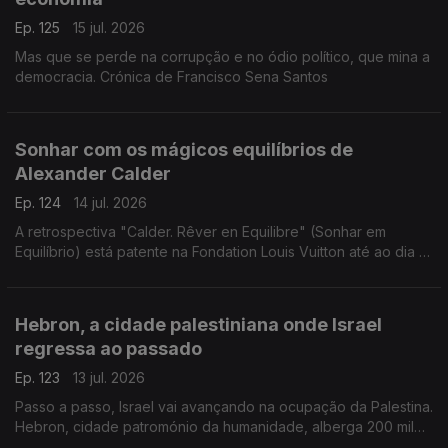
Ep. 125
15 jul. 2026
Mas que se perde na corrupção e no ódio político, que mina a
democracia. Crónica de Francisco Sena Santos
Sonhar com os mágicos equilíbrios de
Alexander Calder
Ep. 124
14 jul. 2026
A retrospectiva "Calder. Rêver en Equilibre" (Sonhar em
Equilíbrio) está patente na Fondation Louis Vuitton até ao dia 16
de agosto de 2026. Uma crónica de Francisco Sena Santos.
Hebron, a cidade palestiniana onde Israel
regressa ao passado
Ep. 123
13 jul. 2026
Passo a passo, Israel vai avançando na ocupação da Palestina.
Hebron, cidade patromónio da humanidade, alberga 200 mil
palestinianos e escassos milhares de judeus. Uma crónica de