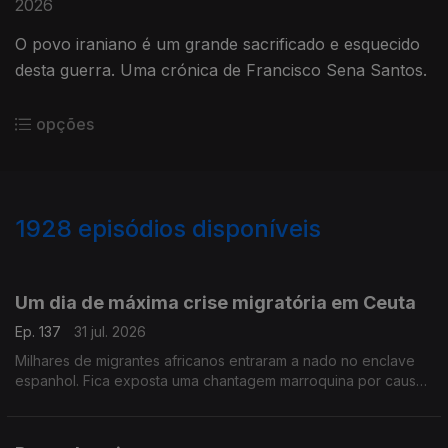
2026
O povo iraniano é um grande sacrificado e esquecido
desta guerra. Uma crónica de Francisco Sena Santos.
opções
1928
episódios disponíveis
943071
939831
934989
930739
Um dia de máxima crise migratória em Ceuta
Ep. 137
31 jul. 2026
Milhares de migrantes africanos entraram a nado no enclave
espanhol. Fica exposta uma chantagem marroquina por causa
do Saara Ocidental. Uma crónica de Francisco Sena Santos.