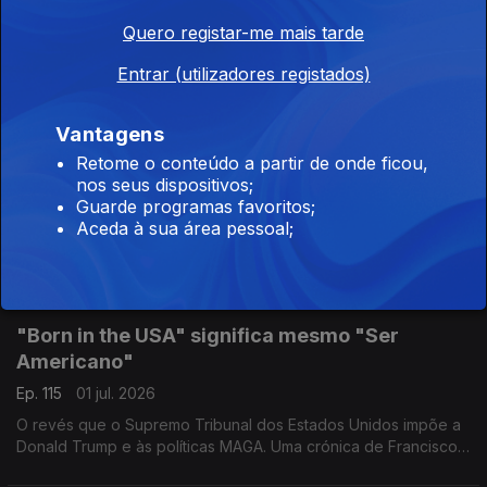
Ep. 117
03 jul. 2026
Quero registar-me mais tarde
Explode a revolta entre a população venezuelana que culpa a
má coordenação do socorro. Uma crónica de Francisco Sena
Entrar (utilizadores registados)
Santos.
Vantagens
Os ultraconservadores que desafiaram o Papa
Retome o conteúdo a partir de onde ficou,
na Suiça
nos seus dispositivos;
Ep. 116
02 jul. 2026
Guarde programas favoritos;
Aceda à sua área pessoal;
O cisma foi reaberto pelos ultratradicionalistas no seio da
Igreja Católica. Uma crónica de Francisco Sena Santos.
"Born in the USA" significa mesmo "Ser
Americano"
Ep. 115
01 jul. 2026
O revés que o Supremo Tribunal dos Estados Unidos impõe a
Donald Trump e às políticas MAGA. Uma crónica de Francisco
Sena Santos.