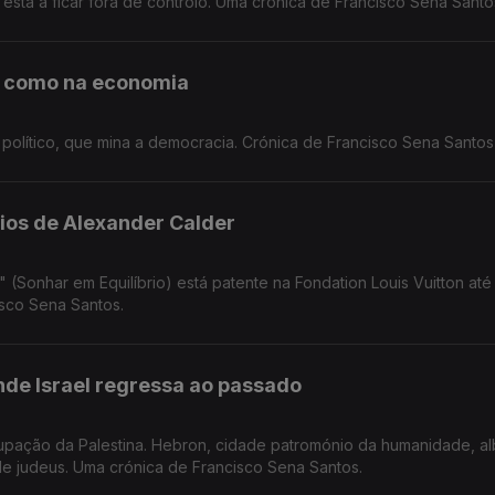
 está a ficar fora de controlo. Uma crónica de Francisco Sena Santo
l como na economia
político, que mina a democracia. Crónica de Francisco Sena Santos
ios de Alexander Calder
" (Sonhar em Equilíbrio) está patente na Fondation Louis Vuitton até
sco Sena Santos.
nde Israel regressa ao passado
cupação da Palestina. Hebron, cidade patromónio da humanidade, a
 de judeus. Uma crónica de Francisco Sena Santos.