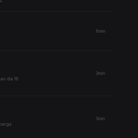
s.
6min
3min
 ao dia 16
3min
lberga