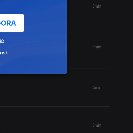
3min
a Santos.
GORA
de
3min
dos)
a de
4min
3min