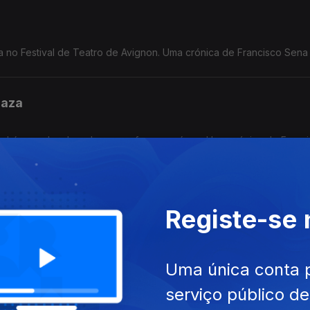
a no Festival de Teatro de Avignon. Uma crónica de Francisco Sena
Gaza
ão há um cubo de gelo para refrescar a água. Uma crónica de Franc
tega em Nicarágua
Registe-se
20 anos, quer agora acabar com o voto. Uma crónica de Francisco 
Uma única conta 
serviço público d
 a guerra da sede