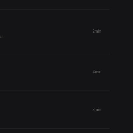
2min
as
4min
3min