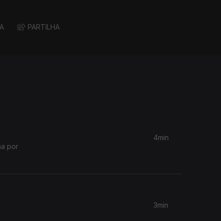
A
PARTILHA
4min
na por
3min