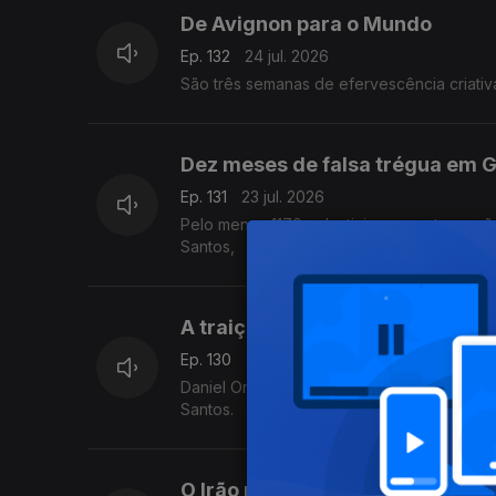
De Avignon para o Mundo
Ep. 132
24 jul. 2026
São três semanas de efervescência criativ
Dez meses de falsa trégua em 
Ep. 131
23 jul. 2026
Pelo menos 1170 palestinianos mortos e n
Santos,
A traição do revolucionário Or
Ep. 130
22 jul. 2026
Daniel Ortega, no poder há praticamente 
Santos.
O Irão prepara a retaliação com