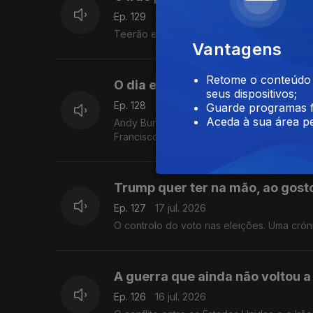
Ep. 129
21 jul. 2026
Teerão está a atacar centrais de dessalin
Vantagens
Retome o conteúdo a
O dia em Burnham secede a Sta
seus dispositivos;
Ep. 128
20 jul. 2026
Guarde programas f
Aceda à sua área pe
Andy Burnham, o novo líder trabalhista, a
Francisco Sena Santos.
Trump quer ter na mão, ao gost
Ep. 127
17 jul. 2026
O controlo do voto nas eleições. Uma crón
A guerra que ainda não voltou a
Ep. 126
16 jul. 2026