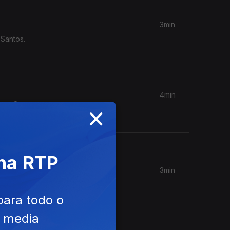
3min
 Santos.
4min
×
isco Sena
 na RTP
3min
Sena
para todo o
e media