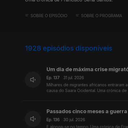
SOBRE O EPISÓDIO
SOBRE O PROGRAMA
1928
episódios disponíveis
943071
939831
934989
Um dia de máxima crise migrat
Ep. 137
31 jul. 2026
Milhares de migrantes africanos entraram
causa do Saara Ocidental. Uma crónica de
Passados cinco meses a guerra 
Ep. 136
30 jul. 2026
E alonga-se no tempo. Uma crónica de Fra