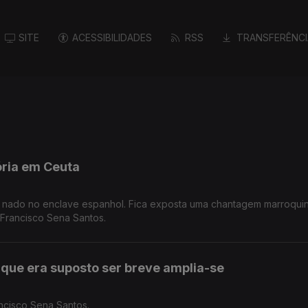
SITE
ACESSIBILIDADES
RSS
TRANSFERÊNCI
ória em Ceuta
 a nado no enclave espanhol. Fica exposta uma chantagem marroqui
 Francisco Sena Santos.
que era suposto ser breve amplia-se
ncisco Sena Santos.