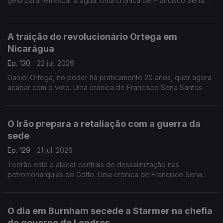
gelo para refrescar a água. Uma crónica de Francisco Sena
Santos,
A traição do revolucionário Ortega em
Nicarágua
Ep. 130
22 jul. 2026
Daniel Ortega, no poder há praticamente 20 anos, quer agora
acabar com o voto. Uma crónica de Francisco Sena Santos.
O Irão prepara a retaliação com a guerra da
sede
Ep. 129
21 jul. 2026
Teerão está a atacar centrais de dessalinização nas
petromonarquias do Golfo. Uma crónica de Francisco Sena
Santos.
O dia em Burnham secede a Starmer na chefia
do governo de Londres