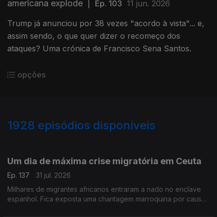
americana explode
|
Ep. 103
11 jun. 2026
Trump já anunciou por 38 vezes "acordo à vista"... e,
assim sendo, o que quer dizer o recomeço dos
ataques? Uma crónica de Francisco Sena Santos.
opções
1928
episódios disponíveis
943071
939831
934989
930739
926878
Um dia de máxima crise migratória em Ceuta
Ep. 137
31 jul. 2026
Milhares de migrantes africanos entraram a nado no enclave
espanhol. Fica exposta uma chantagem marroquina por causa
do Saara Ocidental. Uma crónica de Francisco Sena Santos.