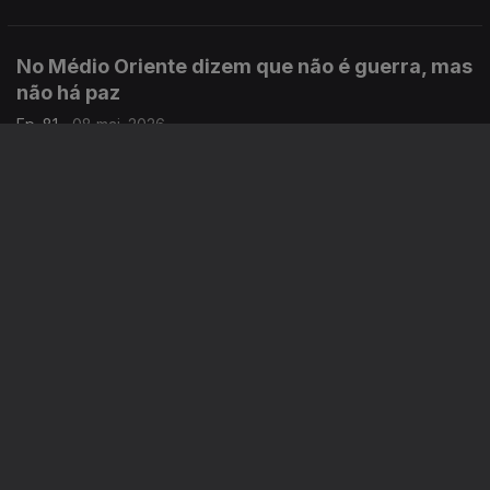
forma de arte.
No Médio Oriente dizem que não é guerra, mas
não há paz
Ep. 81
08 mai. 2026
Há pessoas a serem mortas em ataques todos os dias e nós
também continuamos a sofrer as consequências. Uma crónica
de Francisco Sena Santos.
Ted Turner, o pioneiro que revolucionou a
informação em televisão
Ep. 80
07 mai. 2026
Morreu ontem o fundador da CNN Ted Turner, aos 87 anos.
Uma crónica de Francisco Sena Santos.
Donald Trump, outra vez, e a santa paciência
do Papa