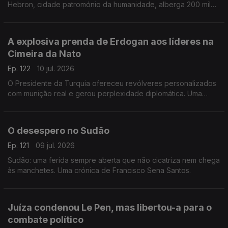
Hebron, cidade patromónio da humanidade, alberga 200 mil
palestinianos e escassos milhares de judeus. Uma crónica de
Francisco Sena Santos.
A explosiva prenda de Erdogan aos líderes na
Cimeira da Nato
Ep. 122
10 jul. 2026
O Presidente da Turquia ofereceu revólveres personalizados
com munição real e gerou perplexidade diplomática. Uma
crónica de Francisco Sena Santos.
O desespero no Sudão
Ep. 121
09 jul. 2026
Sudão: uma ferida sempre aberta que não cicatriza nem chega
às manchetes. Uma crónica de Francisco Sena Santos.
Juíza condenou Le Pen, mas libertou-a para o
combate político