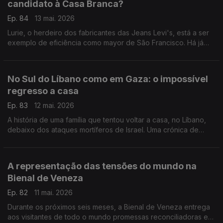
candidato à Casa Branca?
Ep. 84
13 mai. 2026
Lurie, o herdeiro dos fabricantes das Jeans Levi's, está a ser
exemplo de eficiência como mayor de São Francisco. Há já
quem o veja na candidatura democrata para a Casa Branca.
Uma crónica de Francisco Sena Santos.
No Sul do Líbano como em Gaza: o impossível
regresso a casa
Ep. 83
12 mai. 2026
A história de uma família que tentou voltar a casa, no Líbano,
debaixo dos ataques mortíferos de Israel. Uma crónica de
Francisco Sena Santos.
A representação das tensões do mundo na
Bienal de Veneza
Ep. 82
11 mai. 2026
Durante os próximos seis meses, a Bienal de Veneza entrega
aos visitantes de todo o mundo promessas reconciliadoras em