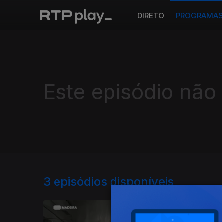
DIRETO
PROGRAMA
Este episódio não
3
episódios disponíveis
305709