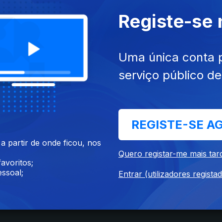
Registe-se
Uma única conta 
et. 2017
Ep. 1
11 set. 2017
serviço público d
REGISTE-SE A
Instale a aplicação
RTP Play
 partir de onde ficou, nos
Quero registar-me mais tar
avoritos;
ssoal;
Entrar (utilizadores regista
Disponível para iOS, Android, Apple TV, Android TV e CarPlay