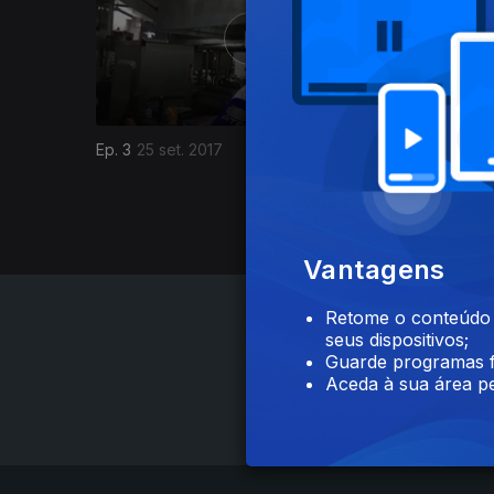
Ep. 3
25 set. 2017
Ep. 2
18 s
Vantagens
Retome o conteúdo a
seus dispositivos;
Guarde programas f
Aceda à sua área pe