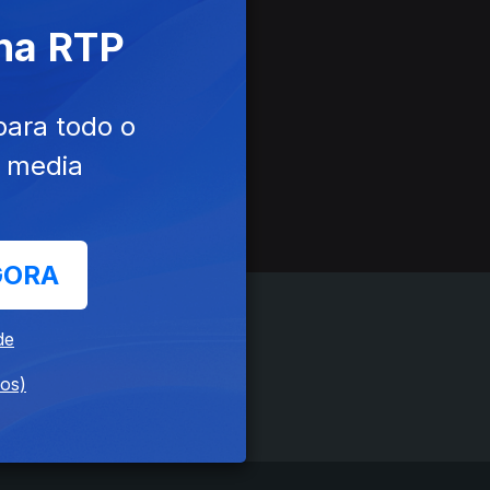
 na RTP
para todo o
e media
GORA
de
dos)