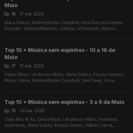
Maio
Ep. 18
17 mai. 2026
Alana Sinkey, Rislene/Richie Campbell, Irirna Barros/Chelsea
Dinorath, Yasmine/Maninho, Calema, Gil Semedo, Nelson
Freitas, Hino a Cabo verde, Mika Mendes/William Araujo,
Angelique Kidjo/Ayra Star
Top 10 + Música sem espinhas - 10 a 16 de
Maio
Ep. 17
10 mai. 2026
Celma Ribas / Anderson Mário, Alana Sinkey, Karyna Gomes /
Mikas Cabral, Rislene/Richie Campbell, Sam Deep, Irirna
Barros/Chelsea Dinorath, Yasmine/Maninho, Calema, Gil
Semedo, Nelson Freitas
Top 10 + Música sem espinhas - 3 a 9 de Maio
Ep. 16
03 mai. 2026
Vado Mas Ki Ás, Celma Ribas / Anderson Mário, Freirianas
Guerreiras, Alana Sinkey, Karyna Gomes / Mikas Cabral,
Klaudio Hoshai, Rislene/Richie Campbell, Mago de SOusa, Sam