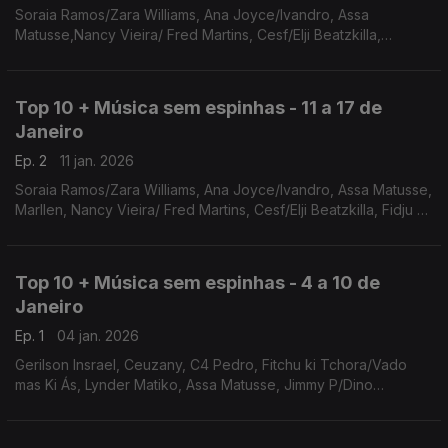
Soraia Ramos/Zara Williams, Ana Joyce/Ivandro, Assa
Matusse,Nancy Vieira/ Fred Martins, Cesf/Elji Beatzkilla,
Humberto Luis, Ceuzany, Claudio ismael, Loony Johnson, Yola
Semedo
Top 10 + Música sem espinhas - 11 a 17 de
Janeiro
Ep. 2
11 jan. 2026
Soraia Ramos/Zara Williams, Ana Joyce/Ivandro, Assa Matusse,
Marllen, Nancy Vieira/ Fred Martins, Cesf/Elji Beatzkilla, Fidju Ki
Tchora/Vado Mas Ki As, Humberto Luis, Ceuzany, Jimmy
P/Dino D'Santiago
Top 10 + Música sem espinhas - 4 a 10 de
Janeiro
Ep. 1
04 jan. 2026
Gerilson Insrael, Ceuzany, C4 Pedro, Fitchu ki Tchora/Vado
mas Ki Ás, Lynder Matiko, Assa Matusse, Jimmy P/Dino
'Santiago, Nancy Vieira/Fred Martins, Ana Joyce/Ivandro,
Soraia Ramos/Zara Williams