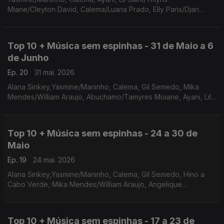
Miane/Cleyton David, Calema/Luana Prado, Elly Paris/Djari
Paris, Versos &Poesias Moz, Badoxa/Khiaro, Nelson
Freitas/Manecas Costa
Top 10 + Música sem espinhas - 31 de Maio a 6
de Junho
Ep. 20
31 mai. 2026
Alana Sinkey,Yasmine/Maninho, Calema, Gil Semedo, Mika
Mendes/William Araujo, Abuchamo/Tamyres Moiane, Ayani, Lil
Saint/Tmyris Miane/Cleyton David, Calema/Luana Prado
Top 10 + Música sem espinhas - 24 a 30 de
Maio
Ep. 19
24 mai. 2026
Alana Sinkey,Yasmine/Maninho, Calema, Gil Semedo, Hino a
Cabo Verde, Mika Mendes/William Araujo, Angelique
Kidjo/Ayra Star, Abuchamo/Tamyres Moiane, Johnny Ramos
Top 10 + Música sem espinhas - 17 a 23 de