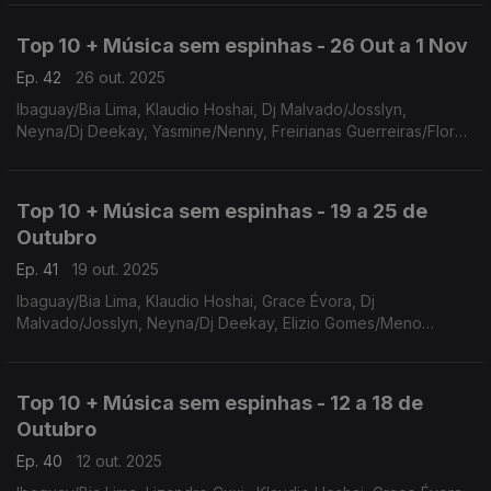
Top 10 + Música sem espinhas - 26 Out a 1 Nov
Ep. 42
26 out. 2025
Ibaguay/Bia Lima, Klaudio Hoshai, Dj Malvado/Josslyn,
Neyna/Dj Deekay, Yasmine/Nenny, Freirianas Guerreiras/Flor
de Esperança/ Calema/Anderson Mário, Djidji di Malaika, Irina
Barros, Melo D
Top 10 + Música sem espinhas - 19 a 25 de
Outubro
Ep. 41
19 out. 2025
Ibaguay/Bia Lima, Klaudio Hoshai, Grace Évora, Dj
Malvado/Josslyn, Neyna/Dj Deekay, Elizio Gomes/Meno
Pecha, Oma Lay, Yasmine/Nenny, Flor de Esperança/Meno
Pecha, Calema/Anderson Mário
Top 10 + Música sem espinhas - 12 a 18 de
Outubro
Ep. 40
12 out. 2025