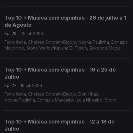
Flores/Higino da Cunha, Gil Semedo, Landrick
Top 10 + Música sem espinhas - 26 de julho a 1
de Agosto
Ep. 28
26 jul. 2026
Ferro Gaita, Chelsea Dinorath/Djodje, Neyna/Paulinha, Edmázia
Mayembe, Stone Warley/Kaysha/Dj Tyson, Zakende/Magic
Beatz, Filho do Zua, Kyaku Kyadaff, Gilyto Semedo, Soraia
Tavares
Top 10 + Música sem espinhas - 19 a 25 de
Julho
Ep. 27
19 jul. 2026
Ferro Gaita, Chelsea Dinorath/Djodje, Don Kikas,
Neyna/Paulinha, Edmázia Mayembe, Leia Nhambe, Stone
Warley/Kaysha/Dj Tyson, Zakende/Magic Beatz, Asake, Filho
do Zua
Top 10 + Música sem espinhas - 12 a 18 de
Julho