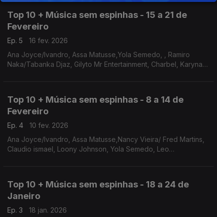
Top 10 + Música sem espinhas - 15 a 21 de
Fevereiro
Ep. 5
16 fev. 2026
Ana Joyce/Ivandro, Assa Matusse,Yola Semedo, , Ramiro
Naka/Tabanka Djaz, Gilyto Mr Entertainment, Charbel, Karyna
Gomes, Elida Almeida/Freirianas Guerreiras, Neyna/Loose JR,
Cremilda Medina
Top 10 + Música sem espinhas - 8 a 14 de
Fevereiro
Ep. 4
10 fev. 2026
Ana Joyce/Ivandro, Assa Matusse,Nancy Vieira/ Fred Martins,
Claudio ismael, Loony Johnson, Yola Semedo, Leo
Pereira/Ferro, Ramiro Naka/Tabanka Djaz, Gilyto Mr
Entertainment, Charbel
Top 10 + Música sem espinhas - 18 a 24 de
Janeiro
Ep. 3
18 jan. 2026