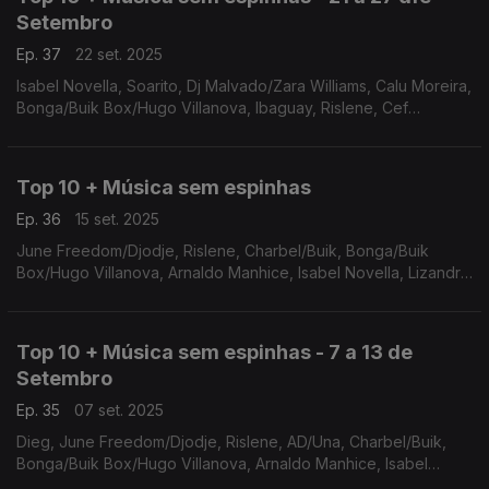
Setembro
Ep. 37
22 set. 2025
Isabel Novella, Soarito, Dj Malvado/Zara Williams, Calu Moreira,
Bonga/Buik Box/Hugo Villanova, Ibaguay, Rislene, Cef
Tanzy/Balck Spygo/Smash Midas, Yasmine/Dynamo, Lizandro
Cuxi
Top 10 + Música sem espinhas
Ep. 36
15 set. 2025
June Freedom/Djodje, Rislene, Charbel/Buik, Bonga/Buik
Box/Hugo Villanova, Arnaldo Manhice, Isabel Novella, Lizandro
Cuxi, Dj Malvado/Zara Williams, Cef Tanzy/Black Spygo/Smash
Williams, Yasmine/Dynamo
Top 10 + Música sem espinhas - 7 a 13 de
Setembro
Ep. 35
07 set. 2025
Dieg, June Freedom/Djodje, Rislene, AD/Una, Charbel/Buik,
Bonga/Buik Box/Hugo Villanova, Arnaldo Manhice, Isabel
Novella, Lizandro Cuxi