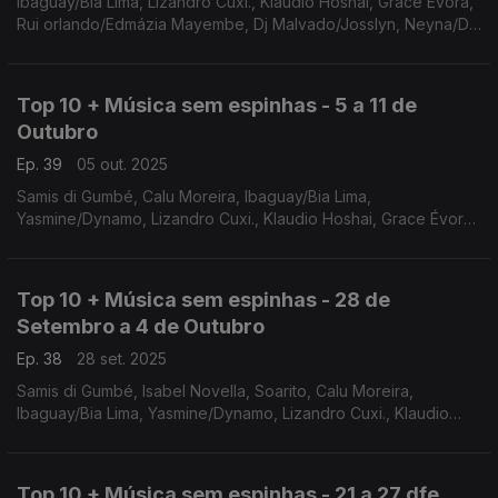
Ibaguay/Bia Lima, Lizandro Cuxi., Klaudio Hoshai, Grace Évora,
Rui orlando/Edmázia Mayembe, Dj Malvado/Josslyn, Neyna/Dj
Deekay, Elizio gomes/Meno Pecha, Marllen, Oma Lay
Top 10 + Música sem espinhas - 5 a 11 de
Outubro
Ep. 39
05 out. 2025
Samis di Gumbé, Calu Moreira, Ibaguay/Bia Lima,
Yasmine/Dynamo, Lizandro Cuxi., Klaudio Hoshai, Grace Évora,
Rui orlando/Edmázia Mayembe, Dj Malvado/Josslyn, Neyna/Dj
Deekay
Top 10 + Música sem espinhas - 28 de
Setembro a 4 de Outubro
Ep. 38
28 set. 2025
Samis di Gumbé, Isabel Novella, Soarito, Calu Moreira,
Ibaguay/Bia Lima, Yasmine/Dynamo, Lizandro Cuxi., Klaudio
Hoshai, Grace Évora, Tyla/Wiskid,
Top 10 + Música sem espinhas - 21 a 27 dfe