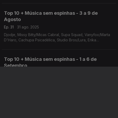
Top 10 + Música sem espinhas - 3 a 9 de
Agosto
Ep. 31
31 ago. 2025
Djodje, Missy Bitty/Micas Cabral, Supa Squad, Vanyfox/Marta
D'Haro, Cachupa Psicadélica, Studio Bros/Lura, Erika
Nelumba/Paulo Flores, Ivandro, Chando Graciosa, Anderson
Mário/Rui Orlando
Top 10 + Música sem espinhas - 1 a 6 de
Setembro
Ep. 34
30 ago. 2025
Supa Squad, Studio Bros/Lura, Ivandro, Dieg, June
Freedom/Djodje, Rislene, AD/Una, Charbel/Buik, Bonga/Buik
Box/Hugo Villanova, Indira/Mureno
Top 10 + Música sem espinhas - 25 a 30 de
Agosto