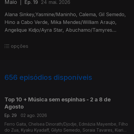
Maio
|
Ep. 19
24 mai. 2026
Alana Sinkey,Yasmine/Maninho, Calema, Gil Semedo,
Hino a Cabo Verde, Mika Mendes/William Araujo,
Angelique Kidjo/Ayra Star, Abuchamo/Tamyres
Moiane, Johnny Ramos
opções
656
episódios disponíveis
928199
910715
884753
865480
Top 10 + Música sem espinhas - 2 a 8 de
Agosto
Ep. 29
02 ago. 2026
Ferro Gaita, Chelsea Dinorath/Djodje, Edmázia Mayembe, Filho
do Zua, Kyaku Kyadaff, Gilyto Semedo, Soraia Tavares, Kiari