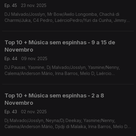
Ep. 45
23 nov. 2025
DJ Malvado/Josslyn, Mr Bow/Awilo Longomba, Chachá di
Charrmi/Juka, C4 Pedro, LaércioPedro/Yuri da Cunha, Jimmy
P/Dino D'Santiago, Calema/Anderson Mário, Soraia Ramos,
Irina Barros, Yasmine
Top 10 + Música sem espinhas - 9 a 15 de
Novembro
Ep. 44
09 nov. 2025
DJ Pausas, Yasmine, Dj Malvado/Josslyn, Yasmine/Nenny,
Calema/Anderson Mário, Irina Barros, Melo D, Laércio
Pedro/Yuri da cunha, Chachá di Charmi, Soraia Ramos
Top 10 + Música sem espinhas - 2 a 8
Novembro
Ep. 43
02 nov. 2025
Dj Malvado/Josslyn, Neyna/Dj Deekay, Yasmine/Nenny,
Calema/Anderson Mário, Djidji di Malaika, Irina Barros, Melo D,
DJ Pausas, Laércio Pedro/Yuri da cunha, Chachá di Charmi