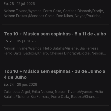
Ep. 26
12 jul. 2026
Nelson Tivane/Ayamos, Ferro Gaita, Chelsea Dinorath/Djodje,
Nelson Freitas /Manecas Costa, Don Kikas, Neyna/Paulinha,
Edmázia Mayembe, Binham, Leia Nhambe, Stone
Warley/Kaysha/Dj Tyson
Top 10 + Música sem espinhas - 5 a 11 de Julho
Ep. 25
05 jul. 2026
Nelson Tivane/Ayamos, Helio Batalha/Rislene, Bia Ferreira,
Ferro Gaita, Badoxa/Khiaro, Chelsea Dinorath/Djodje, Nelson
Freitas /Manecas Costa, Don Kikas, Neyna/Paulinha, Edmázia
Mayembe
Top 10 + Música sem espinhas - 28 de Junho a
4 de Julho
Ep. 24
28 jun. 2026
Zulu, Luca Argel, Erika Neluma, Nelson Tivane/Ayamos, Helio
Batalha/Rislene, Bia Ferreira, Ferro Gaita, Badoxa/Khiaro,
Chelsea Dinorath/Djodje, Nelson Freitas /Manecas Costa