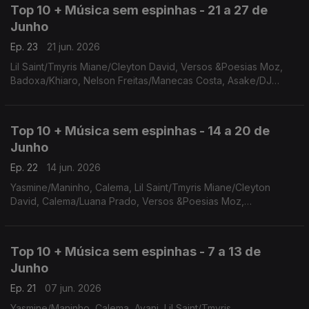
Top 10 + Música sem espinhas - 21 a 27 de
Junho
Ep. 23
21 jun. 2026
Lil Saint/Tmyris Miane/Cleyton David, Versos &Poesias Moz,
Badoxa/Khiaro, Nelson Freitas/Manecas Costa, Asake/DJ
Snake, Helio Batalha/Rislene, Chelsea Dinorath /Djodje, Zulu,
Erika Neluma, Ivan Alexei
Top 10 + Música sem espinhas - 14 a 20 de
Junho
Ep. 22
14 jun. 2026
Yasmine/Maninho, Calema, Lil Saint/Tmyris Miane/Cleyton
David, Calema/Luana Prado, Versos &Poesias Moz,
Badoxa/Khiaro, Nelson Freitas/Manecas Costa, Asake/DJ
Snake, Helio Batalha/Rislene, Chelsea Dinorath /Djodje
Top 10 + Música sem espinhas - 7 a 13 de
Junho
Ep. 21
07 jun. 2026
Yasmine/Maninho, Calema, Ayani, Lil Saint/Tmyris