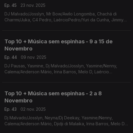
Ep. 45
23 nov. 2025
DJ Malvado/Josslyn, Mr Bow/Awilo Longomba, Chachá di
Charrmi/Juka, C4 Pedro, LaércioPedro/Yuri da Cunha, Jimmy
P/Dino D'Santiago, Calema/Anderson Mário, Soraia Ramos,
Irina Barros, Yasmine
Top 10 + Música sem espinhas - 9 a 15 de
Novembro
Ep. 44
09 nov. 2025
DJ Pausas, Yasmine, Dj Malvado/Josslyn, Yasmine/Nenny,
Calema/Anderson Mário, Irina Barros, Melo D, Laércio
Pedro/Yuri da cunha, Chachá di Charmi, Soraia Ramos
Top 10 + Música sem espinhas - 2 a 8
Novembro
Ep. 43
02 nov. 2025
Dj Malvado/Josslyn, Neyna/Dj Deekay, Yasmine/Nenny,
Calema/Anderson Mário, Djidji di Malaika, Irina Barros, Melo D,
DJ Pausas, Laércio Pedro/Yuri da cunha, Chachá di Charmi