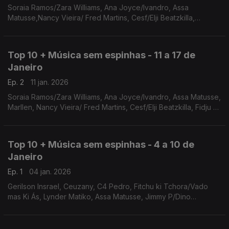
Soraia Ramos/Zara Williams, Ana Joyce/Ivandro, Assa
Matusse,Nancy Vieira/ Fred Martins, Cesf/Elji Beatzkilla,
Humberto Luis, Ceuzany, Claudio ismael, Loony Johnson, Yola
Semedo
Top 10 + Música sem espinhas - 11 a 17 de
Janeiro
Ep. 2
11 jan. 2026
Soraia Ramos/Zara Williams, Ana Joyce/Ivandro, Assa Matusse,
Marllen, Nancy Vieira/ Fred Martins, Cesf/Elji Beatzkilla, Fidju Ki
Tchora/Vado Mas Ki As, Humberto Luis, Ceuzany, Jimmy
P/Dino D'Santiago
Top 10 + Música sem espinhas - 4 a 10 de
Janeiro
Ep. 1
04 jan. 2026
Gerilson Insrael, Ceuzany, C4 Pedro, Fitchu ki Tchora/Vado
mas Ki Ás, Lynder Matiko, Assa Matusse, Jimmy P/Dino
'Santiago, Nancy Vieira/Fred Martins, Ana Joyce/Ivandro,
Soraia Ramos/Zara Williams