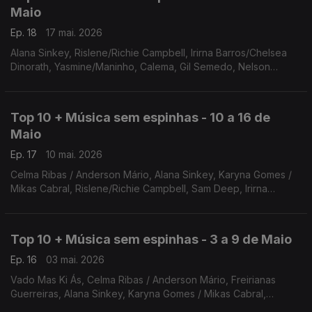
Maio
Ep. 18
17 mai. 2026
Alana Sinkey, Rislene/Richie Campbell, Irirna Barros/Chelsea
Dinorath, Yasmine/Maninho, Calema, Gil Semedo, Nelson
Freitas, Hino a Cabo verde, Mika Mendes/William Araujo,
Angelique Kidjo/Ayra Star
Top 10 + Música sem espinhas - 10 a 16 de
Maio
Ep. 17
10 mai. 2026
Celma Ribas / Anderson Mário, Alana Sinkey, Karyna Gomes /
Mikas Cabral, Rislene/Richie Campbell, Sam Deep, Irirna
Barros/Chelsea Dinorath, Yasmine/Maninho, Calema, Gil
Semedo, Nelson Freitas
Top 10 + Música sem espinhas - 3 a 9 de Maio
Ep. 16
03 mai. 2026
Vado Mas Ki Ás, Celma Ribas / Anderson Mário, Freirianas
Guerreiras, Alana Sinkey, Karyna Gomes / Mikas Cabral,
Klaudio Hoshai, Rislene/Richie Campbell, Mago de SOusa, Sam