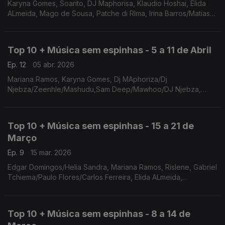
Karyna Gomes, Soarito, DJ Maphorisa, Klaudio Hoshai, Elida
ALmeida, Mago de Sousa, Patche di RIma, Irina Barros/Matias
Damásio, Calema, Nelson Freitas/Nuno Ribeiro
Top 10 + Música sem espinhas - 5 a 11 de Abril
Ep. 12
05 abr. 2026
Mariana Ramos, Karyna Gomes, Dj MAphoriza/Dj
Njebza/Zeenhle/Mashudu,Sam Deep/Mawhoo/DJ Njebza,
Calema, Irina Barros/Matias Damásio, Zul Alves/Mário Lúcio,
Elida Almeida, Nelson freita/Nuno Ribeiro, Patche di Rima
Top 10 + Música sem espinhas - 15 a 21 de
Março
Ep. 9
15 mar. 2026
Edgar Domingos/Helia Sandra, Mariana Ramos, Rislene, Gabriel
Tchiema/Paulo Flores/Carlos Ferreira, Elida ALmeida,
Neyna,Irina Barros/Matias Damásio, Karyna Gomes/Alana
Sinkey, Zul Alves/Mario Lucio, Dj Maphoriza
Top 10 + Música sem espinhas - 8 a 14 de