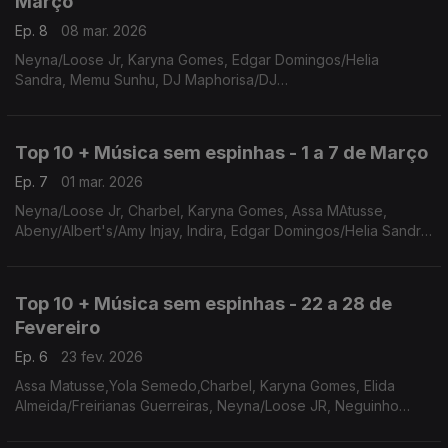
Março
Ep. 8
08 mar. 2026
Neyna/Loose Jr, Karyna Gomes, Edgar Domingos/Helia
Sandra, Memu Sunhu, DJ Maphorisa/DJ
Njebza/Zeenhle/Mashudu, Anderson Mário, Irina Barros/Matias
Damásio, Elida Almeida, Sul alves/Mario Lucio, Mariana Ramos
Top 10 + Música sem espinhas - 1 a 7 de Março
Ep. 7
01 mar. 2026
Neyna/Loose Jr, Charbel, Karyna Gomes, Assa MAtusse,
Abeny/Albert's/Amy Injay, Indira, Edgar Domingos/Helia Sandra,
Memu Sunhu, DJ Maphorisa/DJ Njebza/Zeenhle/Mashudu,
Anderson Mário
Top 10 + Música sem espinhas - 22 a 28 de
Fevereiro
Ep. 6
23 fev. 2026
Assa Matusse,Yola Semedo,Charbel, Karyna Gomes, Elida
Almeida/Freirianas Guerreiras, Neyna/Loose JR, Neguinho
Tivane, Abeny/Albert's/Amy Indjay, Edgar Domingos/Helia
Sandra, Indira