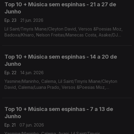
Top 10 + Música sem espinhas - 21 a 27 de
Junho
Ep. 23
21 jun. 2026
Lil Saint/Tmyris Miane/Cleyton David, Versos &Poesias Moz,
Badoxa/Khiaro, Nelson Freitas/Manecas Costa, Asake/DJ
Snake, Helio Batalha/Rislene, Chelsea Dinorath /Djodje, Zulu,
Erika Neluma, Ivan Alexei
Top 10 + Música sem espinhas - 14 a 20 de
Junho
Ep. 22
14 jun. 2026
Yasmine/Maninho, Calema, Lil Saint/Tmyris Miane/Cleyton
David, Calema/Luana Prado, Versos &Poesias Moz,
Badoxa/Khiaro, Nelson Freitas/Manecas Costa, Asake/DJ
Snake, Helio Batalha/Rislene, Chelsea Dinorath /Djodje
Top 10 + Música sem espinhas - 7 a 13 de
Junho
Ep. 21
07 jun. 2026
Yasmine/Maninho, Calema, Ayani, Lil Saint/Tmyris