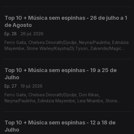
Flores/Higino da Cunha, Gil Semedo, Landrick
Top 10 + Música sem espinhas - 26 de julho a 1
de Agosto
Ep. 28
26 jul. 2026
Ferro Gaita, Chelsea Dinorath/Djodje, Neyna/Paulinha, Edmázia
Mayembe, Stone Warley/Kaysha/Dj Tyson, Zakende/Magic
Beatz, Filho do Zua, Kyaku Kyadaff, Gilyto Semedo, Soraia
Tavares
Top 10 + Música sem espinhas - 19 a 25 de
Julho
Ep. 27
19 jul. 2026
Ferro Gaita, Chelsea Dinorath/Djodje, Don Kikas,
Neyna/Paulinha, Edmázia Mayembe, Leia Nhambe, Stone
Warley/Kaysha/Dj Tyson, Zakende/Magic Beatz, Asake, Filho
do Zua
Top 10 + Música sem espinhas - 12 a 18 de
Julho