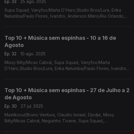
Ep. 33
25 ago. 2025
Supa Squad, Vanyfox/Marta D'Haro,Studio Bros/Lura, Erika
Nelumba/Paulo Flores, Ivandro, Anderson Mário/Rui Orlando,
Dieg, June Freedom/Djodje, Rislene, AD/Una
Top 10 + Música sem espinhas - 10 a 16 de
Agosto
Ep. 32
10 ago. 2025
Missy Bitty/Micas Cabral, Supa Squad, Vanyfox/Marta
D'Haro,Studio Bros/Lura, Erika Nelumba/Paulo Flores, Ivandro,
Chando Graciosa, Anderson Mário/Rui Orlando, Batchart/Mirri
Lobo, Dieg
Top 10 + Música sem espinhas - 27 de Julho a 2
de Agosto
Ep. 30
27 jul. 2025
Mastiksoul/Bruno Ventura, Claudio Ismael, Djodje, Missy
Bitty/Micas Cabral, Neguinho Tivane, Supa Squad,
Vanyfox/Marta D'Haro, Cachupa Psicadélica, Studio Bros/Lura,
Erika Nelumba/Paulo Flores