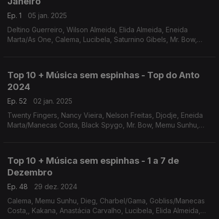
Janeiro
Ep. 1
05 jan. 2025
Deltino Guerreiro, Wilson Almeida, Elida Almeida, Eneida
Marta/As One, Calema, Lucibela, Saturnino Gibels, Mr. Bow,
Karyna Gome/Falvnais King, Vado Mas Ki As/Ivandro
Top 10 + Música sem espinhas - Top do Anto
2024
Ep. 52
02 jan. 2025
Twenty Fingers, Nancy Vieira, Nelson Freitas, Djodje, Eneida
Marta/Manecas Costa, Black Spygo, Mr. Bow, Memu Sunhu,
Ivandro/Victor Kley, Calema/Dino D'Santiago
Top 10 + Música sem espinhas - 1 a 7 de
Dezembro
Ep. 48
29 dez. 2024
Calema, Memu Sunhu, Dieg, Charbel/Gama, Gobliss/Manecas
Costa,, Kakana, Anastácia Carvalho, Lucibela, Elida Almeida,