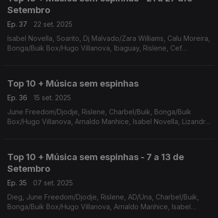
Setembro
Ep. 37
22 set. 2025
Isabel Novella, Soarito, Dj Malvado/Zara Williams, Calu Moreira,
Bonga/Buik Box/Hugo Villanova, Ibaguay, Rislene, Cef
Tanzy/Balck Spygo/Smash Midas, Yasmine/Dynamo, Lizandro
Cuxi
Top 10 + Música sem espinhas
Ep. 36
15 set. 2025
June Freedom/Djodje, Rislene, Charbel/Buik, Bonga/Buik
Box/Hugo Villanova, Arnaldo Manhice, Isabel Novella, Lizandro
Cuxi, Dj Malvado/Zara Williams, Cef Tanzy/Black Spygo/Smash
Williams, Yasmine/Dynamo
Top 10 + Música sem espinhas - 7 a 13 de
Setembro
Ep. 35
07 set. 2025
Dieg, June Freedom/Djodje, Rislene, AD/Una, Charbel/Buik,
Bonga/Buik Box/Hugo Villanova, Arnaldo Manhice, Isabel
Novella, Lizandro Cuxi