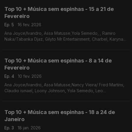
Top 10 + Música sem espinhas - 15 a 21 de
Fevereiro
Ep. 5
16 fev. 2026
Ana Joyce/Ivandro, Assa Matusse,Yola Semedo, , Ramiro
Naka/Tabanka Djaz, Gilyto Mr Entertainment, Charbel, Karyna
Gomes, Elida Almeida/Freirianas Guerreiras, Neyna/Loose JR,
Cremilda Medina
Top 10 + Música sem espinhas - 8 a 14 de
Fevereiro
Ep. 4
10 fev. 2026
Ana Joyce/Ivandro, Assa Matusse,Nancy Vieira/ Fred Martins,
Claudio ismael, Loony Johnson, Yola Semedo, Leo
Pereira/Ferro, Ramiro Naka/Tabanka Djaz, Gilyto Mr
Entertainment, Charbel
Top 10 + Música sem espinhas - 18 a 24 de
Janeiro
Ep. 3
18 jan. 2026