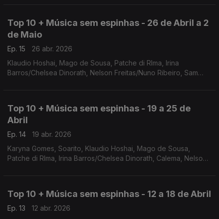
Deep, Irirna Barros/Chelsea Dinorath
Top 10 + Música sem espinhas - 26 de Abril a 2
de Maio
Ep. 15
26 abr. 2026
Klaudio Hoshai, Mago de Sousa, Patche di RIma, Irina
Barros/Chelsea Dinorath, Nelson Freitas/Nuno Ribeiro, Sam
Deep/Nia Pearl/Boohle/Mano, Claudio Ismael/Chris Fontana,
Reirianas Guerreiras, Otis, Vado Mas Ki As
Top 10 + Música sem espinhas - 19 a 25 de
Abril
Ep. 14
19 abr. 2026
Karyna Gomes, Soarito, Klaudio Hoshai, Mago de Sousa,
Patche di RIma, Irina Barros/Chelsea Dinorath, Calema, Nelson
Freitas/Nuno Ribeiro, Sam Deep/Nia Pearl/Boohle/Mano,
Claudio Ismael/Chris Fontana
Top 10 + Música sem espinhas - 12 a 18 de Abril
Ep. 13
12 abr. 2026