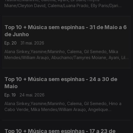
Miane/Cleyton David, Calema/Luana Prado, Elly Paris/Djari
Paris, Versos &Poesias Moz, Badoxa/Khiaro, Nelson
Freitas/Manecas Costa
Top 10 + Música sem espinhas - 31 de Maio a 6
de Junho
Ep. 20
31 mai. 2026
Alana Sinkey,Yasmine/Maninho, Calema, Gil Semedo, Mika
Mendes/William Araujo, Abuchamo/Tamyres Moiane, Ayani, Lil
Saint/Tmyris Miane/Cleyton David, Calema/Luana Prado
Top 10 + Música sem espinhas - 24 a 30 de
Maio
Ep. 19
24 mai. 2026
Alana Sinkey,Yasmine/Maninho, Calema, Gil Semedo, Hino a
Cabo Verde, Mika Mendes/William Araujo, Angelique
Kidjo/Ayra Star, Abuchamo/Tamyres Moiane, Johnny Ramos
Top 10 + Música sem espinhas - 17 a 23 de