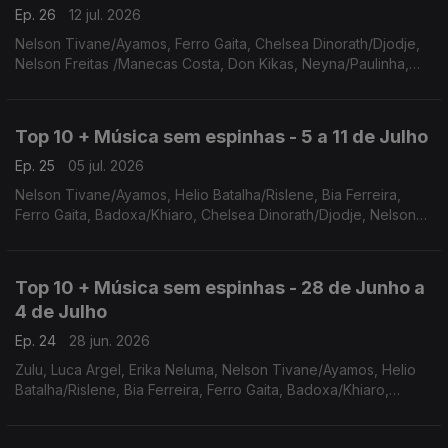
Ep. 26
12 jul. 2026
Nelson Tivane/Ayamos, Ferro Gaita, Chelsea Dinorath/Djodje,
Nelson Freitas /Manecas Costa, Don Kikas, Neyna/Paulinha,
Edmázia Mayembe, Binham, Leia Nhambe, Stone
Warley/Kaysha/Dj Tyson
Top 10 + Música sem espinhas - 5 a 11 de Julho
Ep. 25
05 jul. 2026
Nelson Tivane/Ayamos, Helio Batalha/Rislene, Bia Ferreira,
Ferro Gaita, Badoxa/Khiaro, Chelsea Dinorath/Djodje, Nelson
Freitas /Manecas Costa, Don Kikas, Neyna/Paulinha, Edmázia
Mayembe
Top 10 + Música sem espinhas - 28 de Junho a
4 de Julho
Ep. 24
28 jun. 2026
Zulu, Luca Argel, Erika Neluma, Nelson Tivane/Ayamos, Helio
Batalha/Rislene, Bia Ferreira, Ferro Gaita, Badoxa/Khiaro,
Chelsea Dinorath/Djodje, Nelson Freitas /Manecas Costa