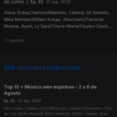
de Junho
|
Ep. 20
31 mai. 2026
Alana Sinkey,Yasmine/Maninho, Calema, Gil Semedo,
Mika Mendes/William Araujo, Abuchamo/Tamyres
Moiane, Ayani, Lil Saint/Tmyris Miane/Cleyton David,
Calema/Luana Prado
opções
656
episódios disponíveis
928199
910715
884753
865480
846839
828240
806199
Top 10 + Música sem espinhas - 2 a 8 de
Agosto
Ep. 29
02 ago. 2026
Ferro Gaita, Chelsea Dinorath/Djodje, Edmázia Mayembe, Filho
do Zua, Kyaku Kyadaff, Gilyto Semedo, Soraia Tavares, Kiari