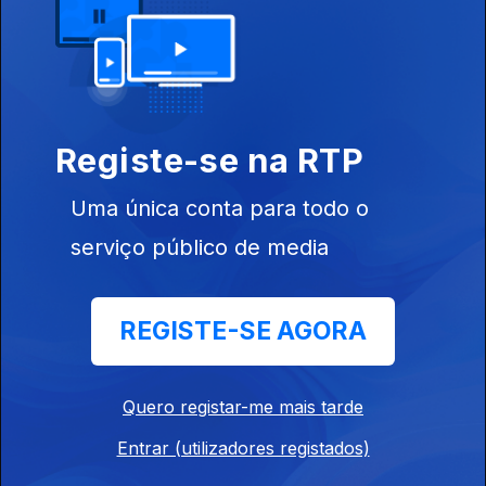
Ep. 9
07 jan. 2018
Registe-se na RTP
320519
Uma única conta para todo o
serviço público de media
Ep. 8
17 dez. 2017
REGISTE-SE AGORA
Quero registar-me mais tarde
Ep. 7
10 dez. 2017
Entrar (utilizadores registados)