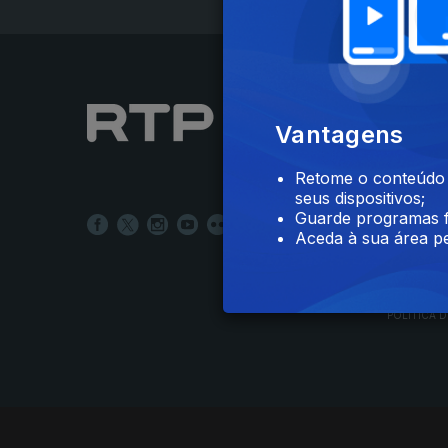
NOTÍCIAS
Vantagens
DESPORT
TELEVIS
Retome o conteúdo a
RÁDIO
seus dispositivos;
RTP ARQ
Guarde programas f
RTP ENSI
Aceda à sua área pe
POLÍTICA D