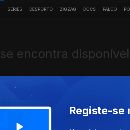
S
SÉRIES
DESPORTO
ZIGZAG
DOCS
PALCO
PO
 se encontra disponível
Instale a aplicação
RTP Play
Registe-se
Disponível para iOS, Android, Apple TV, Android TV e CarPlay