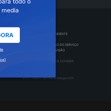
para todo o
e media
A EMPRESA
GORA
CONSELHO GERAL INDEPENDENTE
CONSELHO DE OPINIÃO
VINTE
CONTRATO DE CONCESSÃO DO SERVIÇO
de
PÚBLICO DE RÁDIO E TELEVISÃO
RGPD
dos)
GESTÃO DAS DEFINIÇÕES DE COOKIES
© RTP, Rádio e Televisão de Portugal 2026