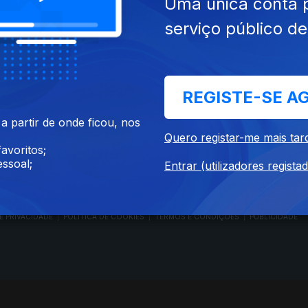
Uma única conta 
serviço público d
RTP PLAY
CONTACTOS
REGISTE-SE A
O
EM DIRETO
PROVEDORA DO
ÃO
REVER PROGRAMAS
TELESPECTADOR
 partir de onde ficou, nos
PROVEDORA DO OU
Quero registar-me mais tar
CONCURSOS
UIVOS
ACESSIBILIDADES
avoritos;
PERGUNTAS FREQUENTES
NA
SATÉLITES
ssoal;
Entrar (utilizadores regista
CONTACTOS
E PRIVACIDADE
POLÍTICA DE COOKIES
TERMOS E CONDIÇÕES
PUBLICIDADE
|
|
|