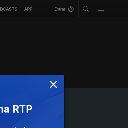
DCASTS
APP
Entrar
×
 na RTP