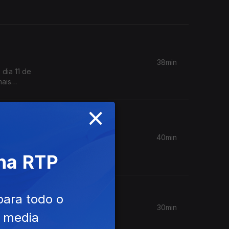
38min
dia 11 de
mais
×
40min
 albúm
 na RTP
para todo o
30min
e media