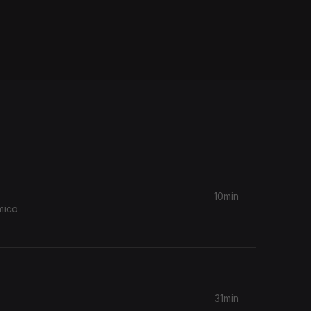
10min
mico
31min