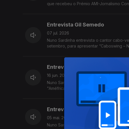
que recebeu o Prémio AMI-Jornalismo Cont
Entrevista Gil Semedo
07 jul. 2026
Nuno Sardinha entrevista o cantor cabo-ve
setembro, para apresentar “Caboswing – N
marcantes da sua carreira.
Entrevista Bia Ferreira
16 jun. 2026
Nuno Sardinha, à conversa com Bia Ferreira
"Améfrica" no Música Sem Espinhas.
Entrevista Michel do Rosário
05 mai. 2026
Nuno Sardinha, à conversa com o músico 