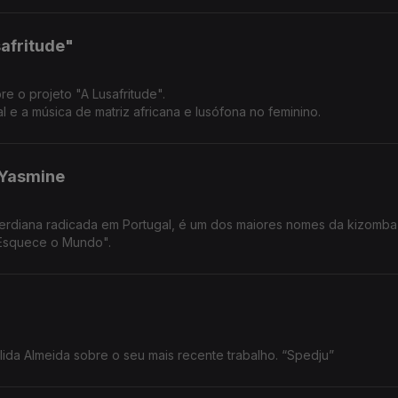
safritude"
re o projeto "A Lusafritude".
l e a música de matriz africana e lusófona no feminino.
 Yasmine
erdiana radicada em Portugal, é um dos maiores nomes da kizomba
"Esquece o Mundo".
ida Almeida sobre o seu mais recente trabalho. “Spedju”