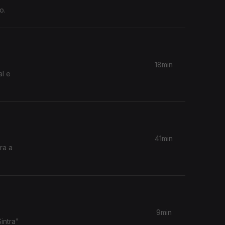
o.
18min
al e
41min
ra a
9min