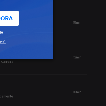
GORA
18min
de
dos)
12min
 carreira
16min
licamente