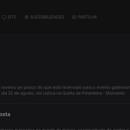
SITE
ACESSIBILIDADES
PARTILHA
o revelou um pouco do que está reservado para o evento gastronó
ia 22 de agosto, em Lisboa na Quinta da Pimenteira - Monsanto.
osta
 promessa guineense no mundo da música, acompanhado do cantor e