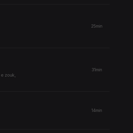
25min
31min
 e zouk,
14min