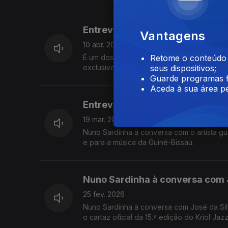
Entrevista Ismael Lô
Vantagens
10 abr. 2026
É um dos artistas mais relevantes da música africana dos últimos 50 anos. O senegalês Is
Retome o conteúdo a
exclusivo com o enviado Nuno Sardinha, nos bastidores do Fe
seus dispositivos;
dobragem de Gaelle de Castro
Guarde programas f
Aceda à sua área pe
Entrevista Patchi Di Rima
19 mar. 2026
Nuno Sardinha à conversa com o artista gu
e para a música da Guiné-Bissau.
Nuno Sardinha à conversa com 
25 fev. 2026
Nuno Sardinha à conversa com José da Silv
o cartaz oficial da 15.ª edição do Kriol Ja