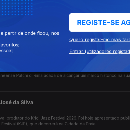
REGISTE-SE A
mael Lo conversou em
 partir de onde ficou, nos
stival Kriol Jazz 2026, em Cabo Verde. Tradução e
Quero registar-me mais tar
avoritos;
ssoal;
Entrar (utilizadores regista
ineense Patchi di Rima acaba de alcançar um marco histórico na sua
José da Silva
a, produtor do Kriol Jazz Festival 2026. Foi hoje apresentado pub
zz Festival (KJF), que decorrerá na Cidade da Praia.