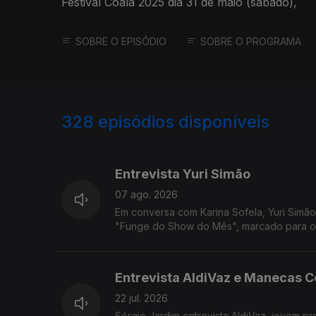
Festival Coala 2025 dia 31 de maio (sábado),
SOBRE O EPISÓDIO
SOBRE O PROGRAMA
328
episódios disponíveis
911553
887333
Entrevista Yuri Simão
07 ago. 2026
Em conversa com Karina Sofela, Yuri Simã
"Funge do Show do Mês", marcado para o d
Entrevista AldiVaz e Manecas C
22 jul. 2026
Sérgio Jardim entrevista AldiVaz, jovem