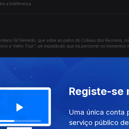
ra a Indiferença.
rdiano Gil Semedo, que sobe ao palco do Coliseu dos Recreios, no 
ovo e Velho Tour”, um espetáculo que irá percorrer os momentos 
, cantora brasileira e ativista dos diretos das mulheres com o novo
Registe-se
Uma única conta 
serviço público d
moçambicano Michel do Rosário no Música Sem Espinhas.