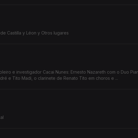
de Castilla y Léon y Otros lugares
acai Nunes: Ernesto Nazareth com o Duo Pianístico, a
é e Tito Madi, o clarinete de Renato Tito em choros e ...
al