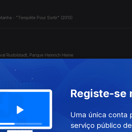
tanha - "Tempête Pour Sortir" (2013)
ival Rudolstadt, Parque Heinrich Heine
Registe-se
o/Afeganistão - Golfo Pérsico) - Rudolstadt, 5.7.2025
Uma única conta 
serviço público d
acai Nunes: o violão de Baden Powell com o baterista