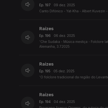
Ep. 197
09 dez. 2025
Canto Difónico - Yat-Kha - Albert Kuvezin - 
Raízes
Ep. 196
06 dez. 2025
'Che Sudaka - Música mestiça - Folclore l
Alemanha, 3.7.2025
Raízes
Ep. 195
05 dez. 2025
'O folclore tradicional da região do Leva
Raízes
Ep. 194
04 dez. 2025
Programa Acervo Origens, da autoria do violeiro e investigador 