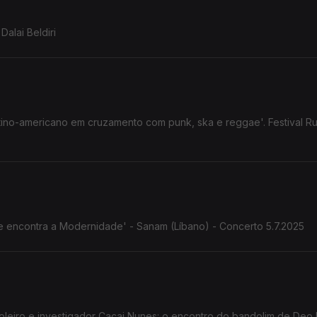
Dalai Beldiri
atino-americano em cruzamento com punk, ska e reggae'. Festival Ru
nte encontra a Modernidade' - Sanam (Líbano) - Concerto 5.7.2025
Cacai Nunes: o encontro do bandolim de Deo Rian com