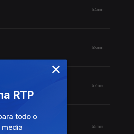
54min
58min
×
57min
 na RTP
para todo o
e media
55min