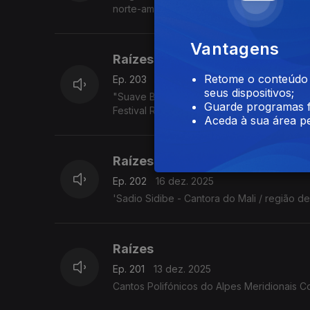
norte-americano Jimmy Pratt, as emboladas 
Vantagens
Raízes
Retome o conteúdo a
Ep. 203
17 dez. 2025
seus dispositivos;
"Suave Bruta - Eda Diaz - Toque francês, e
Guarde programas f
Festival Rudolstadt. 5.7.2025
Aceda à sua área pe
Raízes
Ep. 202
16 dez. 2025
'Sadio Sidibe - Cantora do Mali / região d
Raízes
Ep. 201
13 dez. 2025
Cantos Polifónicos do Alpes Meridionais C