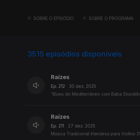
SOBRE O EPISÓDIO
SOBRE O PROGRAMA
3515
episódios disponíveis
896976
891051
Raízes
Ep. 212
30 dez. 2025
'Blues do Mediterrâneo com Baba Sissokko' -
Raízes
Ep. 211
27 dez. 2025
Música Tradicional Irlandesa para Violino (1