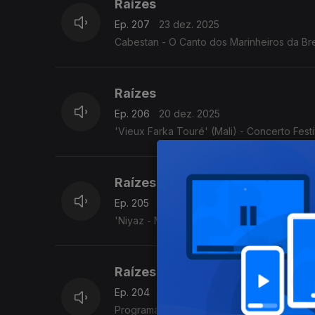
Raízes
Ep. 207
23 dez. 2025
Cabestan - O Canto dos Marinheiros da Bre
Raízes
Ep. 206
20 dez. 2025
'Vieux Farka Touré' (Mali) - Concerto Fest
Raízes
Ep. 205
19 dez. 2025
'Niyaz - Misticismo moderno' (Irão/Paquistã
Raízes
Ep. 204
18 dez. 2025
Programa Acervo Origens, da autoria do violeiro e investigador C