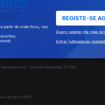
de Alceu Valença, ...
REGISTE-SE A
 partir de onde ficou, nos
Quero registar-me mais tar
stilo colombiano" Contrabaixista e cantora. (França / Colômbia). C
avoritos;
ssoal;
Entrar (utilizadores regista
e Wassoulou Peul' - Concerto Rudolstadt, 3.7.2025
orou de Berra (1996)