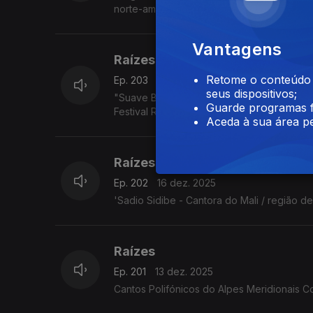
norte-americano Jimmy Pratt, as emboladas 
Vantagens
Raízes
Retome o conteúdo a
Ep. 203
17 dez. 2025
seus dispositivos;
"Suave Bruta - Eda Diaz - Toque francês, e
Guarde programas f
Festival Rudolstadt. 5.7.2025
Aceda à sua área pe
Raízes
Ep. 202
16 dez. 2025
'Sadio Sidibe - Cantora do Mali / região d
Raízes
Ep. 201
13 dez. 2025
Cantos Polifónicos do Alpes Meridionais C