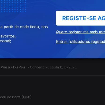
de Alceu Valença, ...
REGISTE-SE A
 partir de onde ficou, nos
Quero registar-me mais tar
stilo colombiano" Contrabaixista e cantora. (França / Colômbia). C
avoritos;
ssoal;
Entrar (utilizadores regista
e Wassoulou Peul' - Concerto Rudolstadt, 3.7.2025
orou de Berra (1996)