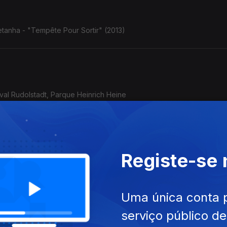
tanha - "Tempête Pour Sortir" (2013)
ival Rudolstadt, Parque Heinrich Heine
Registe-se
o/Afeganistão - Golfo Pérsico) - Rudolstadt, 5.7.2025
Uma única conta 
serviço público d
acai Nunes: o violão de Baden Powell com o baterista