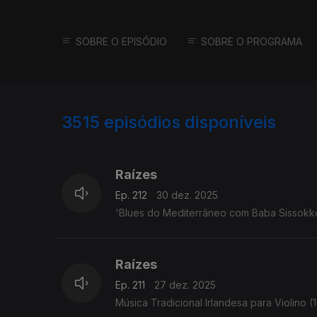
SOBRE O EPISÓDIO
SOBRE O PROGRAMA
3515
episódios disponíveis
896976
891051
Raízes
Ep. 212
30 dez. 2025
'Blues do Mediterrâneo com Baba Sissokko' -
Raízes
Ep. 211
27 dez. 2025
Música Tradicional Irlandesa para Violino (1