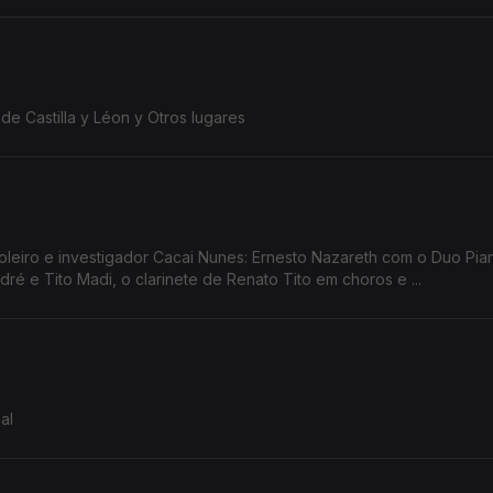
de Castilla y Léon y Otros lugares
acai Nunes: Ernesto Nazareth com o Duo Pianístico, a
é e Tito Madi, o clarinete de Renato Tito em choros e ...
al