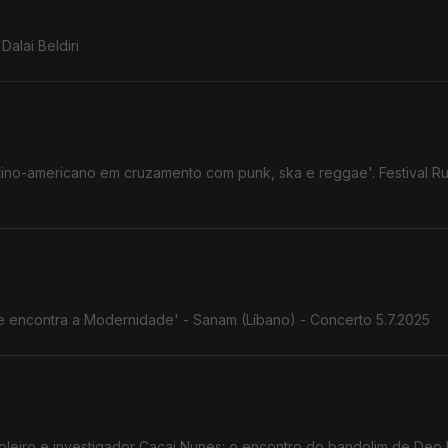
Dalai Beldiri
atino-americano em cruzamento com punk, ska e reggae'. Festival Ru
nte encontra a Modernidade' - Sanam (Líbano) - Concerto 5.7.2025
Cacai Nunes: o encontro do bandolim de Deo Rian com