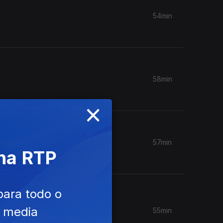
54min
58min
×
57min
 na RTP
para todo o
e media
55min