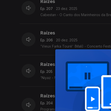
Raízes
Ep. 207
23 dez. 2025
Cabestan - O Canto dos Marinheiros da Bre
Raízes
Ep. 206
20 dez. 2025
'Vieux Farka Touré' (Mali) - Concerto Fest
Raízes
Ep. 205
19 dez. 2025
'Niyaz - Misticismo moderno' (Irão/Paquistã
Raízes
Ep. 204
18 dez. 2025
Programa Acervo Origens, da autoria do violeiro e investigador C