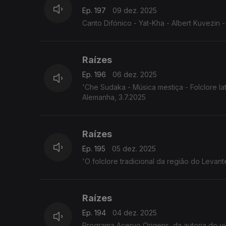
Ep. 197
09 dez. 2025
Canto Difónico - Yat-Kha - Albert Kuvezin - 
Raízes
Ep. 196
06 dez. 2025
'Che Sudaka - Música mestiça - Folclore l
Alemanha, 3.7.2025
Raízes
Ep. 195
05 dez. 2025
'O folclore tradicional da região do Leva
Raízes
Ep. 194
04 dez. 2025
Programa Acervo Origens, da autoria do violeiro e investigador 