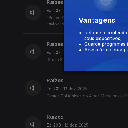
Raízes
Ep. 203
17 dez. 2025
"Suave Bruta - Eda Diaz - Toque francês, e
Vantagens
Festival Rudolstadt. 5.7.2025
Retome o conteúdo a
seus dispositivos;
Raízes
Guarde programas f
Aceda à sua área pe
Ep. 202
16 dez. 2025
'Sadio Sidibe - Cantora do Mali / região d
Raízes
Ep. 201
13 dez. 2025
Cantos Polifónicos do Alpes Meridionais C
Raízes
Ep. 200
12 dez. 2025