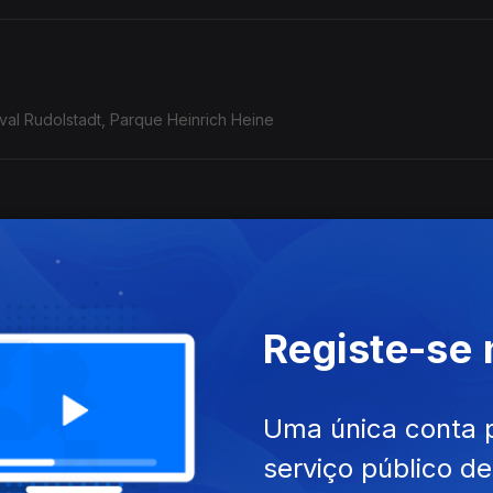
ival Rudolstadt, Parque Heinrich Heine
o/Afeganistão - Golfo Pérsico) - Rudolstadt, 5.7.2025
Registe-se
acai Nunes: o violão de Baden Powell com o baterista
de Alceu Valença, ...
Uma única conta 
serviço público d