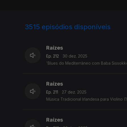
3515
episódios disponíveis
896976
891051
Raízes
Ep. 212
30 dez. 2025
'Blues do Mediterrâneo com Baba Sissokko' -
Raízes
Ep. 211
27 dez. 2025
Música Tradicional Irlandesa para Violino (1
Raízes