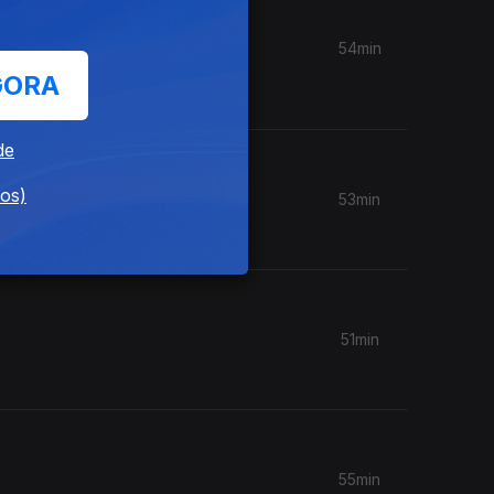
54min
oncerto
GORA
de
dos)
53min
51min
55min