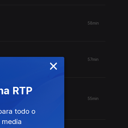
58min
×
57min
 na RTP
55min
para todo o
e media