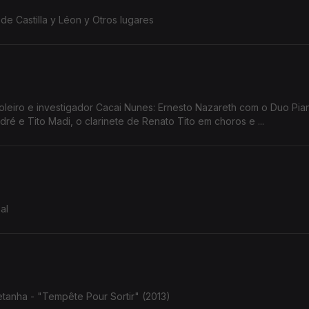
de Castilla y Léon y Otros lugares
acai Nunes: Ernesto Nazareth com o Duo Pianístico, a
é e Tito Madi, o clarinete de Renato Tito em choros e ...
al
tanha - "Tempête Pour Sortir" (2013)