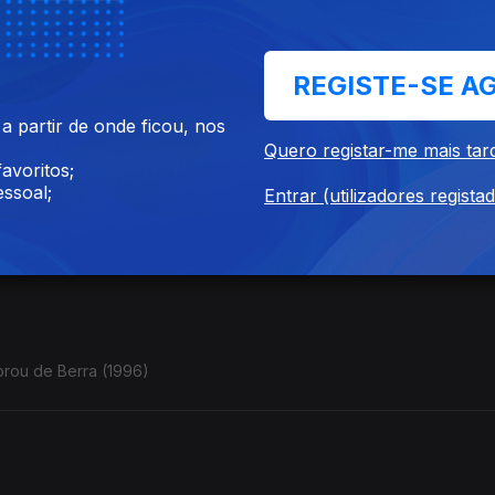
stilo colombiano" Contrabaixista e cantora. (França / Colômbia). C
REGISTE-SE A
 partir de onde ficou, nos
Quero registar-me mais tar
avoritos;
ssoal;
Entrar (utilizadores regista
e Wassoulou Peul' - Concerto Rudolstadt, 3.7.2025
orou de Berra (1996)