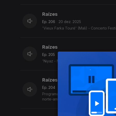
Raízes
Ep. 206
20 dez. 2025
'Vieux Farka Touré' (Mali) - Concerto Fest
Raízes
Ep. 205
19 dez. 2025
'Niyaz - Misticismo moderno' (Irão/Paquistã
Raízes
Ep. 204
18 dez. 2025
Programa Acervo Origens, da autoria do violeiro e investigador C
norte-americano Jimmy Pratt, as emboladas 