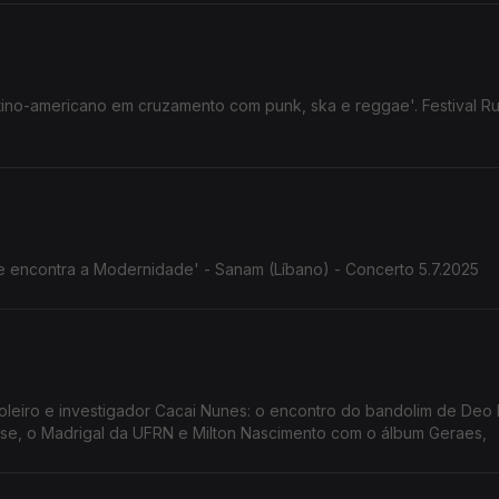
atino-americano em cruzamento com punk, ska e reggae'. Festival Ru
nte encontra a Modernidade' - Sanam (Líbano) - Concerto 5.7.2025
Cacai Nunes: o encontro do bandolim de Deo Rian com
nse, o Madrigal da UFRN e Milton Nascimento com o álbum Geraes,