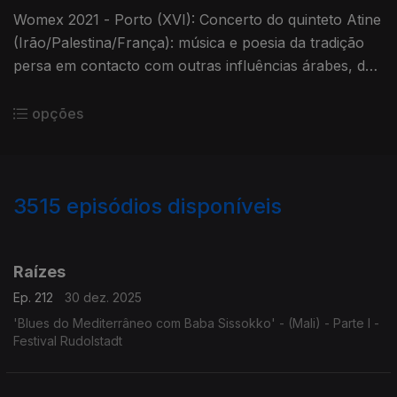
Womex 2021 - Porto (XVI): Concerto do quinteto Atine
(Irão/Palestina/França): música e poesia da tradição
persa em contacto com outras influências árabes, do
flamenco, do jazz e da música barroca. Teatro Rivoli,
Porto, 2
opções
3515
episódios disponíveis
896976
891051
888409
884362
Raízes
Ep. 212
30 dez. 2025
'Blues do Mediterrâneo com Baba Sissokko' - (Mali) - Parte I -
Festival Rudolstadt