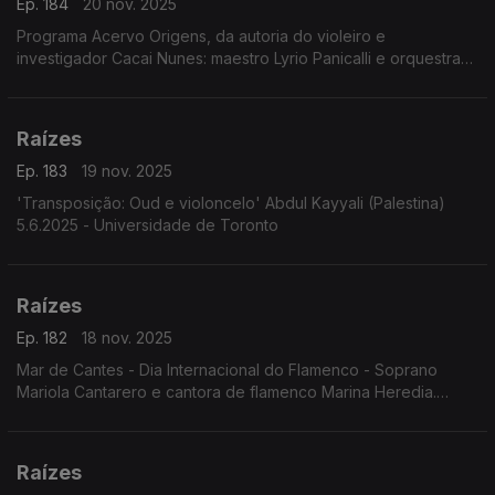
Ep. 184
20 nov. 2025
Programa Acervo Origens, da autoria do violeiro e
investigador Cacai Nunes: maestro Lyrio Panicalli e orquestra
interpretando obras de Humberto Teixeira; celebração dos 90
anos de Geraldo Vandré; ...
Raízes
Ep. 183
19 nov. 2025
'Transposição: Oud e violoncelo' Abdul Kayyali (Palestina)
5.6.2025 - Universidade de Toronto
Raízes
Ep. 182
18 nov. 2025
Mar de Cantes - Dia Internacional do Flamenco - Soprano
Mariola Cantarero e cantora de flamenco Marina Heredia.
6.6.2025. Teatro da Zarzuela, Madrid
Raízes