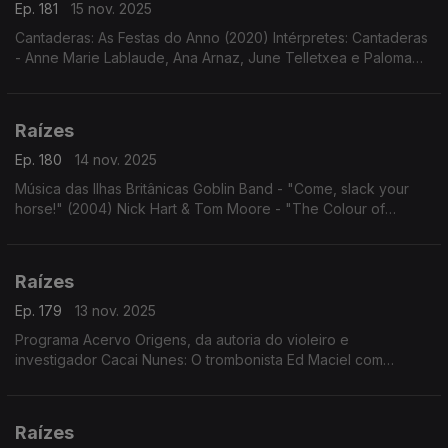
Ep. 181
15 nov. 2025
Cantaderas: As Festas do Anno (2020) Intérpretes: Cantaderas
- Anne Marie Lablaude, Ana Arnaz, June Telletxea e Paloma
Gutiérrez del Arroyo.
Raízes
Ep. 180
14 nov. 2025
Música das Ilhas Britânicas Goblin Band - "Come, slack your
horse!" (2004) Nick Hart & Tom Moore - "The Colour of
Amber" (2023)
Raízes
Ep. 179
13 nov. 2025
Programa Acervo Origens, da autoria do violeiro e
investigador Cacai Nunes: O trombonista Ed Maciel com
"Cariocas Serenaders"; modas e cururus de Zé Carreiro e
Carreirinho com Tonico e Tinoco; ...
Raízes