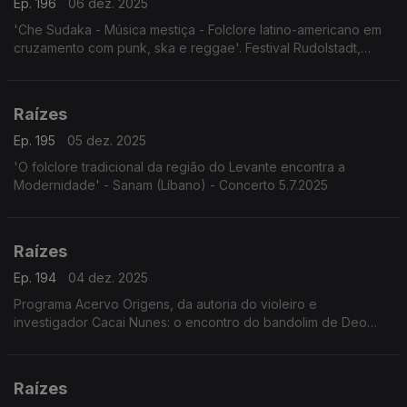
Ep. 196
06 dez. 2025
'Che Sudaka - Música mestiça - Folclore latino-americano em
cruzamento com punk, ska e reggae'. Festival Rudolstadt,
Alemanha, 3.7.2025
Raízes
Ep. 195
05 dez. 2025
'O folclore tradicional da região do Levante encontra a
Modernidade' - Sanam (Líbano) - Concerto 5.7.2025
Raízes
Ep. 194
04 dez. 2025
Programa Acervo Origens, da autoria do violeiro e
investigador Cacai Nunes: o encontro do bandolim de Deo
Rian com o Quinteto Villa-Lobos, os Irmãos Paranaense, o
Madrigal da UFRN e Milton Nascimento com o álbum Geraes,
Raízes