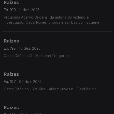
Raízes
Ep. 199
11 dez. 2025
Programa Acervo Origens, da autoria do violeiro e
investigador Cacai Nunes: choros e sambas com Eugène
D'Hellemmes e Orquestra RGE, ijexás com a Banda Filhos de
Ghandy, ...
Raízes
Ep. 198
10 dez. 2025
Canto Difónico 2 - Mark van Tongeren
Raízes
Ep. 197
09 dez. 2025
Canto Difónico - Yat-Kha - Albert Kuvezin - Dalai Beldiri
Raízes