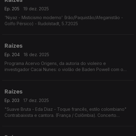
Ep. 205
19 dez. 2025
'Niyaz - Misticismo moderno' (Irão/Paquistão/Afeganistão -
Golfo Pérsico) - Rudolstadt, 5.7.2025
Raízes
Ep. 204
18 dez. 2025
Programa Acervo Origens, da autoria do violeiro e
investigador Cacai Nunes: o violão de Baden Powell com o
baterista norte-americano Jimmy Pratt, as emboladas de Alceu
Valença, ...
Raízes
Ep. 203
17 dez. 2025
"Suave Bruta - Eda Diaz - Toque francês, estilo colombiano"
Contrabaixista e cantora. (França / Colômbia). Concerto
Festival Rudolstadt. 5.7.2025