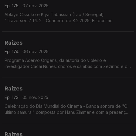
Ep. 175
07 nov. 2025
Ablaye Cissoko e Kiya Tabassian (Irão / Senegal)
"Traversees" Pt. 2 - Concerto de 8.2.2025, Estocolmo
Raízes
Ep. 174
06 nov. 2025
Programa Acervo Origens, da autoria do violeiro e
investigador Cacai Nunes: choros e sambas com Zezinho e os
Copacabanas; a cantora e pesquisadora Ely Camargo; ...
Raízes
Ep. 173
05 nov. 2025
Celebração do Dia Mundial do Cinema - Banda sonora de "O
último samurai" composta por Hans Zimmer e com a presença
de instrumentos e melodias japonesas.
Raízes