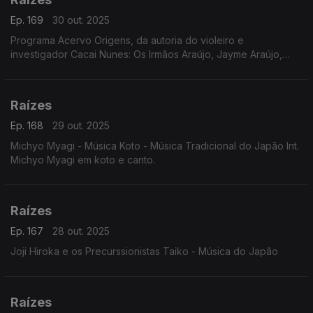
Ep. 169
30 out. 2025
Programa Acervo Origens, da autoria do violeiro e
investigador Cacai Nunes: Os Irmãos Araújo, Jayme Araújo,
Manoel Araújo e Zé Bodega, Alventino Cavalcanti em baiões
de 1961, Zaccarias e sua Orquestra em frevos ...
Raízes
Ep. 168
29 out. 2025
Michyo Myagi - Música Koto - Música Tradicional do Japão Int.
Michyo Myagi em koto e canto.
Raízes
Ep. 167
28 out. 2025
Joji Hiroka e os Precurssionistas Taiko - Música do Japão
Raízes