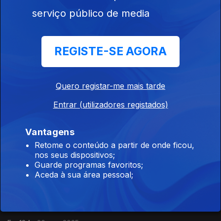
serviço público de media
Ngou Bamayoko - Kulu (2005) Intérpretes: Ngou Bamayoko,
Nahawa Doumbia, Ramata Doussou Bamayoko e Mai Sanogo.
REGISTE-SE AGORA
Raízes
Ep. 186
22 nov. 2025
Quero registar-me mais tarde
'Homenagem ao Mediterrâneo - Festival Jordi Savall' -
Ensemble Mediterrania. Dir. Carola Ortiz. 11.8.2025 - Montblanc,
Entrar (utilizadores registados)
Espanha. Festival Jordi Savall.
Vantagens
Raízes
Retome o conteúdo a partir de onde ficou,
Ep. 185
21 nov. 2025
nos seus dispositivos;
'GKN5 - Rabeca com orquestração' - Guro Kvifte Nesheim
Guarde programas favoritos;
(Suécia) - 26.7.2024 - Festival de Korro, Suécia
Aceda à sua área pessoal;
Raízes