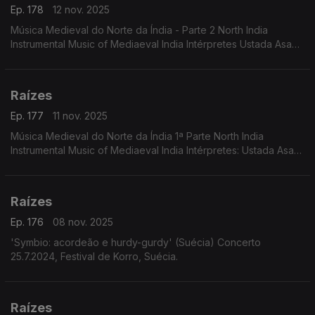
Ep. 178
12 nov. 2025
Música Medieval do Norte da Índia - Parte 2 North India
Instrumental Music of Mediaeval India Intérpretes Ustada Asad
Ali Khan Pandit Gopal Das, Mohamed Saklain
Raízes
Ep. 177
11 nov. 2025
Música Medieval do Norte da Índia 1ª Parte North India
Instrumental Music of Mediaeval India Intérpretes: Ustada Asad
Ali Khan Pandit Gopal Das, Mohamed Saklain
Raízes
Ep. 176
08 nov. 2025
'Symbio: acordeão e hurdy-gurdy' (Suécia) Concerto
25.7.2024, Festival de Korro, Suécia.
Raízes