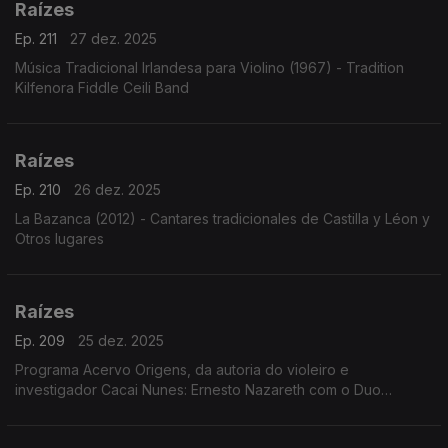
Raízes
Ep. 211
27 dez. 2025
Música Tradicional Irlandesa para Violino (1967) - Tradition
Kilfenora Fiddle Ceili Band
Raízes
Ep. 210
26 dez. 2025
La Bazanca (2012) - Cantares tradicionales de Castilla y Léon y
Otros lugares
Raízes
Ep. 209
25 dez. 2025
Programa Acervo Origens, da autoria do violeiro e
investigador Cacai Nunes: Ernesto Nazareth com o Duo
Pianístico, a voz de José Tobias cantando Geraldo Vandré e
Tito Madi, o clarinete de Renato Tito em choros e ...