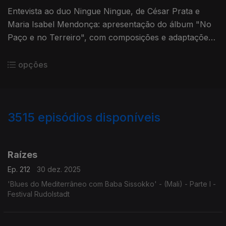
Entevista ao duo Ningue Ningue, de César Prata e
Maria Isabel Mendonça: apresentação do álbum "No
Paço e no Terreiro", com composições e adaptações
de música e textos dos cancioneiros dos sécs. XIII a
XVII
opções
3515
episódios disponíveis
896976
891051
888409
884362
Raízes
Ep. 212
30 dez. 2025
'Blues do Mediterrâneo com Baba Sissokko' - (Mali) - Parte I -
Festival Rudolstadt