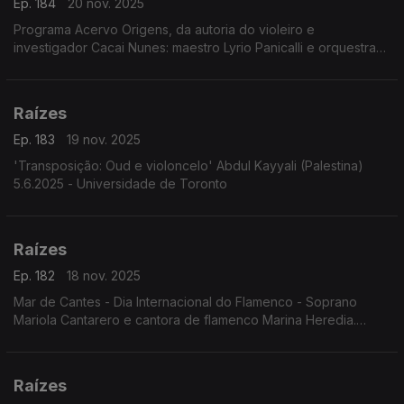
Ep. 184
20 nov. 2025
Programa Acervo Origens, da autoria do violeiro e
investigador Cacai Nunes: maestro Lyrio Panicalli e orquestra
interpretando obras de Humberto Teixeira; celebração dos 90
anos de Geraldo Vandré; ...
Raízes
Ep. 183
19 nov. 2025
'Transposição: Oud e violoncelo' Abdul Kayyali (Palestina)
5.6.2025 - Universidade de Toronto
Raízes
Ep. 182
18 nov. 2025
Mar de Cantes - Dia Internacional do Flamenco - Soprano
Mariola Cantarero e cantora de flamenco Marina Heredia.
6.6.2025. Teatro da Zarzuela, Madrid
Raízes