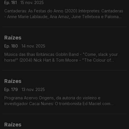
Ep. 181
15 nov. 2025
Cantaderas: As Festas do Anno (2020) Intérpretes: Cantaderas
- Anne Marie Lablaude, Ana Arnaz, June Telletxea e Paloma
Gutiérrez del Arroyo.
Raízes
Ep. 180
14 nov. 2025
Música das Ilhas Britânicas Goblin Band - "Come, slack your
horse!" (2004) Nick Hart & Tom Moore - "The Colour of
Amber" (2023)
Raízes
Ep. 179
13 nov. 2025
Programa Acervo Origens, da autoria do violeiro e
investigador Cacai Nunes: O trombonista Ed Maciel com
"Cariocas Serenaders"; modas e cururus de Zé Carreiro e
Carreirinho com Tonico e Tinoco; ...
Raízes