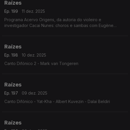
Raízes
Ep. 199
11 dez. 2025
Programa Acervo Origens, da autoria do violeiro e
investigador Cacai Nunes: choros e sambas com Eugène
D'Hellemmes e Orquestra RGE, ijexás com a Banda Filhos de
Ghandy, ...
Raízes
Ep. 198
10 dez. 2025
Canto Difónico 2 - Mark van Tongeren
Raízes
Ep. 197
09 dez. 2025
Canto Difónico - Yat-Kha - Albert Kuvezin - Dalai Beldiri
Raízes