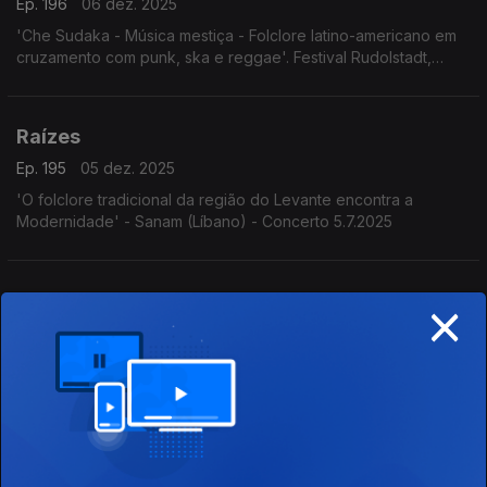
Ep. 196
06 dez. 2025
'Che Sudaka - Música mestiça - Folclore latino-americano em
cruzamento com punk, ska e reggae'. Festival Rudolstadt,
Alemanha, 3.7.2025
Raízes
Ep. 195
05 dez. 2025
'O folclore tradicional da região do Levante encontra a
Modernidade' - Sanam (Líbano) - Concerto 5.7.2025
×
Raízes
Ep. 194
04 dez. 2025
Programa Acervo Origens, da autoria do violeiro e
investigador Cacai Nunes: o encontro do bandolim de Deo
Rian com o Quinteto Villa-Lobos, os Irmãos Paranaense, o
Madrigal da UFRN e Milton Nascimento com o álbum Geraes,
Raízes