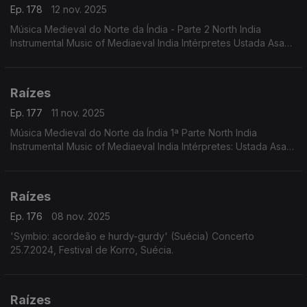
Ep. 178
12 nov. 2025
Música Medieval do Norte da Índia - Parte 2 North India
Instrumental Music of Mediaeval India Intérpretes Ustada Asad
Ali Khan Pandit Gopal Das, Mohamed Saklain
Raízes
Ep. 177
11 nov. 2025
Música Medieval do Norte da Índia 1ª Parte North India
Instrumental Music of Mediaeval India Intérpretes: Ustada Asad
Ali Khan Pandit Gopal Das, Mohamed Saklain
Raízes
Ep. 176
08 nov. 2025
'Symbio: acordeão e hurdy-gurdy' (Suécia) Concerto
25.7.2024, Festival de Korro, Suécia.
Raízes