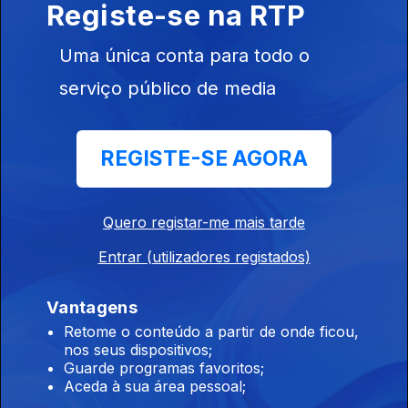
Registe-se na RTP
Ep. 193
03 dez. 2025
'Acordeão da Roménia' Taraf Ionica Minune - Concerto de
Uma única conta para todo o
6.7.2025, Festival Rudolstadt
serviço público de media
Raízes
Ep. 192
02 dez. 2025
REGISTE-SE AGORA
Kader Tarhanine - 'Estrela em ascensão da música moderna
Tuaregue' (Sahara) Concerto Rudolstadt 6.7.2025 (AP)
Quero registar-me mais tarde
Raízes
Entrar (utilizadores registados)
Ep. 191
29 nov. 2025
Vantagens
Música do Afeganistão 2 Pure and True Rubab ( 2006)
Intérprete - Quraishi
Retome o conteúdo a partir de onde ficou,
nos seus dispositivos;
Guarde programas favoritos;
Aceda à sua área pessoal;
Raízes