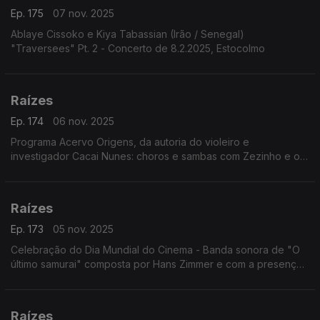
Ep. 175
07 nov. 2025
Ablaye Cissoko e Kiya Tabassian (Irão / Senegal)
"Traversees" Pt. 2 - Concerto de 8.2.2025, Estocolmo
Raízes
Ep. 174
06 nov. 2025
Programa Acervo Origens, da autoria do violeiro e
investigador Cacai Nunes: choros e sambas com Zezinho e os
Copacabanas; a cantora e pesquisadora Ely Camargo; ...
Raízes
Ep. 173
05 nov. 2025
Celebração do Dia Mundial do Cinema - Banda sonora de "O
último samurai" composta por Hans Zimmer e com a presença
de instrumentos e melodias japonesas.
Raízes