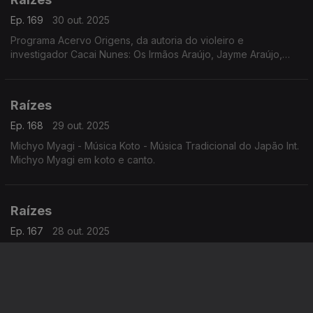
Ep. 169
30 out. 2025
Programa Acervo Origens, da autoria do violeiro e
investigador Cacai Nunes: Os Irmãos Araújo, Jayme Araújo,
Manoel Araújo e Zé Bodega, Alventino Cavalcanti em baiões
de 1961, Zaccarias e sua Orquestra em frevos ...
Raízes
Ep. 168
29 out. 2025
Michyo Myagi - Música Koto - Música Tradicional do Japão Int.
Michyo Myagi em koto e canto.
Raízes
Ep. 167
28 out. 2025
Joji Hiroka e os Precurssionistas Taiko - Música do Japão
Raízes