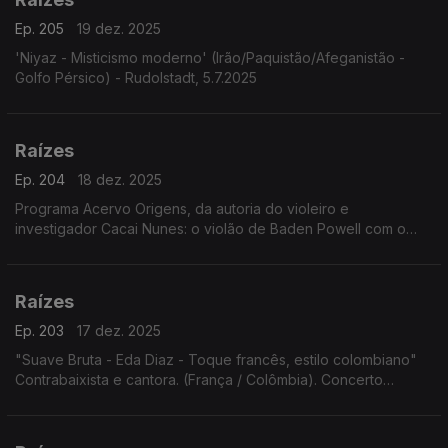
Ep. 205
19 dez. 2025
'Niyaz - Misticismo moderno' (Irão/Paquistão/Afeganistão -
Golfo Pérsico) - Rudolstadt, 5.7.2025
Raízes
Ep. 204
18 dez. 2025
Programa Acervo Origens, da autoria do violeiro e
investigador Cacai Nunes: o violão de Baden Powell com o
baterista norte-americano Jimmy Pratt, as emboladas de Alceu
Valença, ...
Raízes
Ep. 203
17 dez. 2025
"Suave Bruta - Eda Diaz - Toque francês, estilo colombiano"
Contrabaixista e cantora. (França / Colômbia). Concerto
Festival Rudolstadt. 5.7.2025