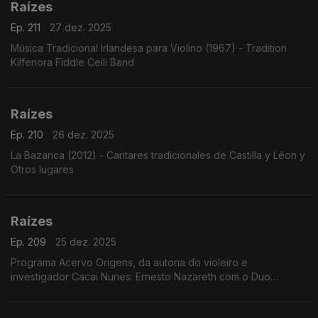
Raízes
Ep. 211
27 dez. 2025
Música Tradicional Irlandesa para Violino (1967) - Tradition
Kilfenora Fiddle Ceili Band
Raízes
Ep. 210
26 dez. 2025
La Bazanca (2012) - Cantares tradicionales de Castilla y Léon y
Otros lugares
Raízes
Ep. 209
25 dez. 2025
Programa Acervo Origens, da autoria do violeiro e
investigador Cacai Nunes: Ernesto Nazareth com o Duo
Pianístico, a voz de José Tobias cantando Geraldo Vandré e
Tito Madi, o clarinete de Renato Tito em choros e ...