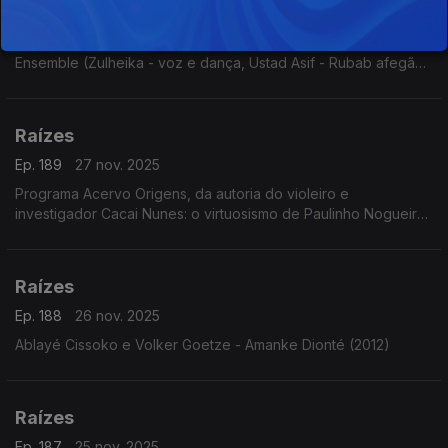
Ep. 190
28 nov. 2025
Música do Afeganistão 1 Taranon (2009) Intérpretes: Kabul
Ensemble (Zulheika - voz e dança, Ustad Asif - Rubab afegão,
Tobias Klein - clarinete e Burkhard Schmidt - violoncelo com
Thomas Helm - voz)
Raízes
Ep. 189
27 nov. 2025
Programa Acervo Origens, da autoria do violeiro e
investigador Cacai Nunes: o virtuosismo de Paulinho Nogueira,
sambas choros e baiões com o Conjunto Ases do Ritmo, forrós
e toadas de Ary Lobo e...
Raízes
Ep. 188
26 nov. 2025
Ablayé Cissoko e Volker Goetze - Amanke Dionté (2012)
Raízes
Ep. 187
25 nov. 2025