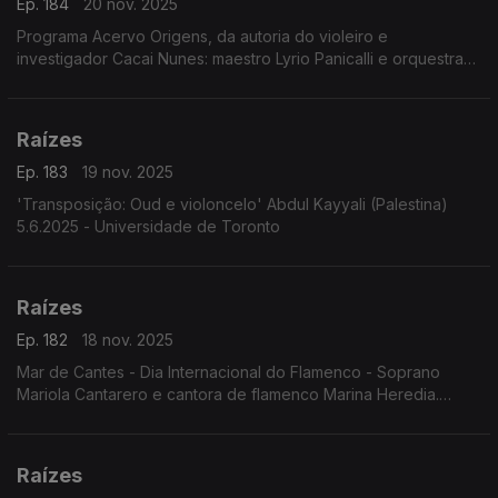
Ep. 184
20 nov. 2025
Programa Acervo Origens, da autoria do violeiro e
investigador Cacai Nunes: maestro Lyrio Panicalli e orquestra
interpretando obras de Humberto Teixeira; celebração dos 90
anos de Geraldo Vandré; ...
Raízes
Ep. 183
19 nov. 2025
'Transposição: Oud e violoncelo' Abdul Kayyali (Palestina)
5.6.2025 - Universidade de Toronto
Raízes
Ep. 182
18 nov. 2025
Mar de Cantes - Dia Internacional do Flamenco - Soprano
Mariola Cantarero e cantora de flamenco Marina Heredia.
6.6.2025. Teatro da Zarzuela, Madrid
Raízes