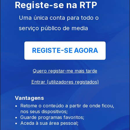
Registe-se na RTP
Raízes
Ep. 199
11 dez. 2025
Uma única conta para todo o
Programa Acervo Origens, da autoria do violeiro e
investigador Cacai Nunes: choros e sambas com Eugène
serviço público de media
D'Hellemmes e Orquestra RGE, ijexás com a Banda Filhos de
Ghandy, ...
Raízes
REGISTE-SE AGORA
Ep. 198
10 dez. 2025
Canto Difónico 2 - Mark van Tongeren
Quero registar-me mais tarde
Entrar (utilizadores registados)
Raízes
Ep. 197
09 dez. 2025
Vantagens
Canto Difónico - Yat-Kha - Albert Kuvezin - Dalai Beldiri
Retome o conteúdo a partir de onde ficou,
nos seus dispositivos;
Guarde programas favoritos;
Raízes
Aceda à sua área pessoal;