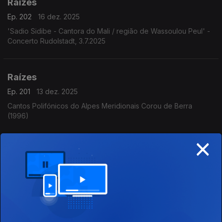
Raízes
Ep. 202
16 dez. 2025
'Sadio Sidibe - Cantora do Mali / região de Wassoulou Peul' -
Concerto Rudolstadt, 3.7.2025
Raízes
Ep. 201
13 dez. 2025
Cantos Polifónicos do Alpes Meridionais Corou de Berra
(1996)
×
Raízes
Ep. 200
12 dez. 2025
Música da Mongólia - Canto da garganta Baatsorig Vaanchig -
The Great Ginggis Khaan (2022)