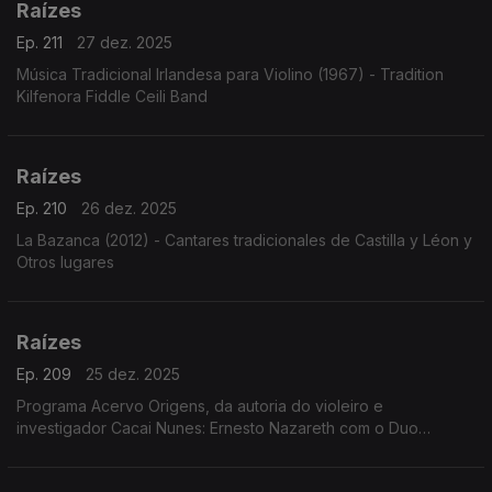
Raízes
Ep. 211
27 dez. 2025
Música Tradicional Irlandesa para Violino (1967) - Tradition
Kilfenora Fiddle Ceili Band
Raízes
Ep. 210
26 dez. 2025
La Bazanca (2012) - Cantares tradicionales de Castilla y Léon y
Otros lugares
Raízes
Ep. 209
25 dez. 2025
Programa Acervo Origens, da autoria do violeiro e
investigador Cacai Nunes: Ernesto Nazareth com o Duo
Pianístico, a voz de José Tobias cantando Geraldo Vandré e
Tito Madi, o clarinete de Renato Tito em choros e ...