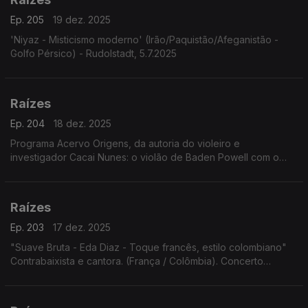
Ep. 205
19 dez. 2025
'Niyaz - Misticismo moderno' (Irão/Paquistão/Afeganistão -
Golfo Pérsico) - Rudolstadt, 5.7.2025
Raízes
Ep. 204
18 dez. 2025
Programa Acervo Origens, da autoria do violeiro e
investigador Cacai Nunes: o violão de Baden Powell com o
baterista norte-americano Jimmy Pratt, as emboladas de Alceu
Valença, ...
Raízes
Ep. 203
17 dez. 2025
"Suave Bruta - Eda Diaz - Toque francês, estilo colombiano"
Contrabaixista e cantora. (França / Colômbia). Concerto
Festival Rudolstadt. 5.7.2025