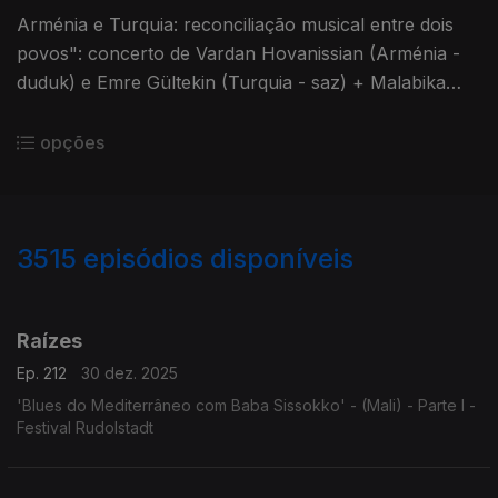
Arménia e Turquia: reconciliação musical entre dois
povos": concerto de Vardan Hovanissian (Arménia -
duduk) e Emre Gültekin (Turquia - saz) + Malabika
Brahma (Índia - voz). FCG, 13-04-24 (2ª pt)...
opções
3515
episódios disponíveis
896976
891051
888409
Raízes
Ep. 212
30 dez. 2025
'Blues do Mediterrâneo com Baba Sissokko' - (Mali) - Parte I -
Festival Rudolstadt