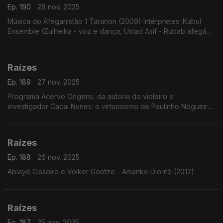
Ep. 190
28 nov. 2025
Música do Afeganistão 1 Taranon (2009) Intérpretes: Kabul
Ensemble (Zulheika - voz e dança, Ustad Asif - Rubab afegão,
Tobias Klein - clarinete e Burkhard Schmidt - violoncelo com
Thomas Helm - voz)
Raízes
Ep. 189
27 nov. 2025
Programa Acervo Origens, da autoria do violeiro e
investigador Cacai Nunes: o virtuosismo de Paulinho Nogueira,
sambas choros e baiões com o Conjunto Ases do Ritmo, forrós
e toadas de Ary Lobo e...
Raízes
Ep. 188
26 nov. 2025
Ablayé Cissoko e Volker Goetze - Amanke Dionté (2012)
Raízes
Ep. 187
25 nov. 2025