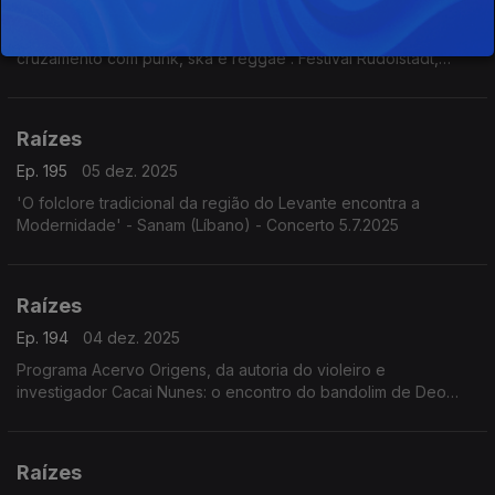
Ep. 196
06 dez. 2025
'Che Sudaka - Música mestiça - Folclore latino-americano em
cruzamento com punk, ska e reggae'. Festival Rudolstadt,
Alemanha, 3.7.2025
Raízes
Ep. 195
05 dez. 2025
'O folclore tradicional da região do Levante encontra a
Modernidade' - Sanam (Líbano) - Concerto 5.7.2025
Raízes
Ep. 194
04 dez. 2025
Programa Acervo Origens, da autoria do violeiro e
investigador Cacai Nunes: o encontro do bandolim de Deo
Rian com o Quinteto Villa-Lobos, os Irmãos Paranaense, o
Madrigal da UFRN e Milton Nascimento com o álbum Geraes,
Raízes