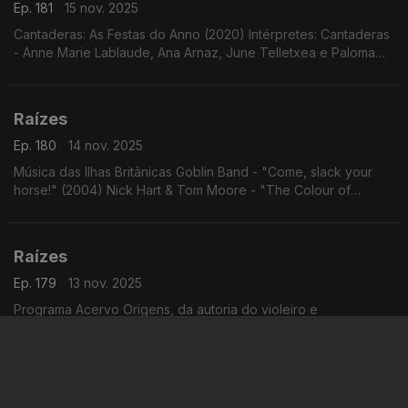
Ep. 181
15 nov. 2025
Cantaderas: As Festas do Anno (2020) Intérpretes: Cantaderas
- Anne Marie Lablaude, Ana Arnaz, June Telletxea e Paloma
Gutiérrez del Arroyo.
Raízes
Ep. 180
14 nov. 2025
Música das Ilhas Britânicas Goblin Band - "Come, slack your
horse!" (2004) Nick Hart & Tom Moore - "The Colour of
Amber" (2023)
Raízes
Ep. 179
13 nov. 2025
Programa Acervo Origens, da autoria do violeiro e
investigador Cacai Nunes: O trombonista Ed Maciel com
"Cariocas Serenaders"; modas e cururus de Zé Carreiro e
Carreirinho com Tonico e Tinoco; ...
Raízes