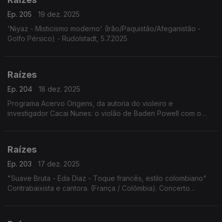
Ep. 205
19 dez. 2025
'Niyaz - Misticismo moderno' (Irão/Paquistão/Afeganistão -
Golfo Pérsico) - Rudolstadt, 5.7.2025
Raízes
Ep. 204
18 dez. 2025
Programa Acervo Origens, da autoria do violeiro e
investigador Cacai Nunes: o violão de Baden Powell com o
baterista norte-americano Jimmy Pratt, as emboladas de Alceu
Valença, ...
Raízes
Ep. 203
17 dez. 2025
"Suave Bruta - Eda Diaz - Toque francês, estilo colombiano"
Contrabaixista e cantora. (França / Colômbia). Concerto
Festival Rudolstadt. 5.7.2025