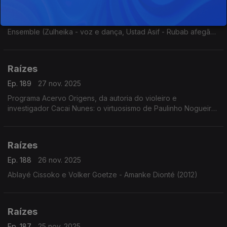
Ep. 190
28 nov. 2025
Música do Afeganistão 1 Taranon (2009) Intérpretes: Kabul
Ensemble (Zulheika - voz e dança, Ustad Asif - Rubab afegão,
Tobias Klein - clarinete e Burkhard Schmidt - violoncelo com
Thomas Helm - voz)
Raízes
Ep. 189
27 nov. 2025
Programa Acervo Origens, da autoria do violeiro e
investigador Cacai Nunes: o virtuosismo de Paulinho Nogueira,
sambas choros e baiões com o Conjunto Ases do Ritmo, forrós
e toadas de Ary Lobo e...
Raízes
Ep. 188
26 nov. 2025
Ablayé Cissoko e Volker Goetze - Amanke Dionté (2012)
Raízes
Ep. 187
25 nov. 2025