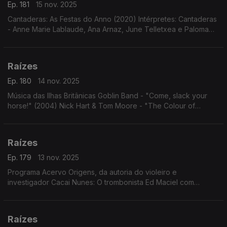
Ep. 181
15 nov. 2025
Cantaderas: As Festas do Anno (2020) Intérpretes: Cantaderas
- Anne Marie Lablaude, Ana Arnaz, June Telletxea e Paloma
Gutiérrez del Arroyo.
Raízes
Ep. 180
14 nov. 2025
Música das Ilhas Britânicas Goblin Band - "Come, slack your
horse!" (2004) Nick Hart & Tom Moore - "The Colour of
Amber" (2023)
Raízes
Ep. 179
13 nov. 2025
Programa Acervo Origens, da autoria do violeiro e
investigador Cacai Nunes: O trombonista Ed Maciel com
"Cariocas Serenaders"; modas e cururus de Zé Carreiro e
Carreirinho com Tonico e Tinoco; ...
Raízes