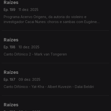
Raízes
Ep. 199
11 dez. 2025
Programa Acervo Origens, da autoria do violeiro e
investigador Cacai Nunes: choros e sambas com Eugène
D'Hellemmes e Orquestra RGE, ijexás com a Banda Filhos de
Ghandy, ...
Raízes
Ep. 198
10 dez. 2025
Canto Difónico 2 - Mark van Tongeren
Raízes
Ep. 197
09 dez. 2025
Canto Difónico - Yat-Kha - Albert Kuvezin - Dalai Beldiri
Raízes