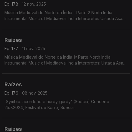
Ep. 178
12 nov. 2025
Música Medieval do Norte da Índia - Parte 2 North India
Instrumental Music of Mediaeval India Intérpretes Ustada Asad
Ali Khan Pandit Gopal Das, Mohamed Saklain
Raízes
Ep. 177
11 nov. 2025
Música Medieval do Norte da Índia 1ª Parte North India
Instrumental Music of Mediaeval India Intérpretes: Ustada Asad
Ali Khan Pandit Gopal Das, Mohamed Saklain
Raízes
Ep. 176
08 nov. 2025
'Symbio: acordeão e hurdy-gurdy' (Suécia) Concerto
25.7.2024, Festival de Korro, Suécia.
Raízes