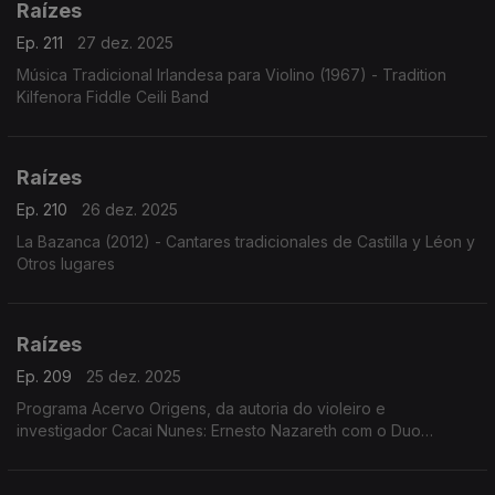
Raízes
Ep. 211
27 dez. 2025
Música Tradicional Irlandesa para Violino (1967) - Tradition
Kilfenora Fiddle Ceili Band
Raízes
Ep. 210
26 dez. 2025
La Bazanca (2012) - Cantares tradicionales de Castilla y Léon y
Otros lugares
Raízes
Ep. 209
25 dez. 2025
Programa Acervo Origens, da autoria do violeiro e
investigador Cacai Nunes: Ernesto Nazareth com o Duo
Pianístico, a voz de José Tobias cantando Geraldo Vandré e
Tito Madi, o clarinete de Renato Tito em choros e ...