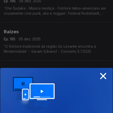
Ep. 196
06 dez. 2025
'Che Sudaka - Música mestiça - Folclore latino-americano em
cruzamento com punk, ska e reggae'. Festival Rudolstadt,
Alemanha, 3.7.2025
Raízes
Ep. 195
05 dez. 2025
'O folclore tradicional da região do Levante encontra a
Modernidade' - Sanam (Líbano) - Concerto 5.7.2025
×
Raízes
Ep. 194
04 dez. 2025
Programa Acervo Origens, da autoria do violeiro e
investigador Cacai Nunes: o encontro do bandolim de Deo
Rian com o Quinteto Villa-Lobos, os Irmãos Paranaense, o
Madrigal da UFRN e Milton Nascimento com o álbum Geraes,
Raízes