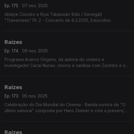
Ep. 175
07 nov. 2025
Ablaye Cissoko e Kiya Tabassian (Irão / Senegal)
"Traversees" Pt. 2 - Concerto de 8.2.2025, Estocolmo
Raízes
Ep. 174
06 nov. 2025
Programa Acervo Origens, da autoria do violeiro e
investigador Cacai Nunes: choros e sambas com Zezinho e os
Copacabanas; a cantora e pesquisadora Ely Camargo; ...
Raízes
Ep. 173
05 nov. 2025
Celebração do Dia Mundial do Cinema - Banda sonora de "O
último samurai" composta por Hans Zimmer e com a presença
de instrumentos e melodias japonesas.
Raízes