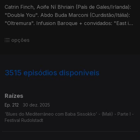
Catrin Finch, Aoife Ní Bhriain (País de Gales/Irlanda):
"Double You". Abdo Buda Marconi (Curdistão/Itália):
"Oltremura". Infusion Baroque + convidados: "East is
East". Ayfer Düzdas (Curdistão Turco): "Amman"
opções
3515
episódios disponíveis
896976
891051
888409
884362
Raízes
Ep. 212
30 dez. 2025
'Blues do Mediterrâneo com Baba Sissokko' - (Mali) - Parte I -
Festival Rudolstadt