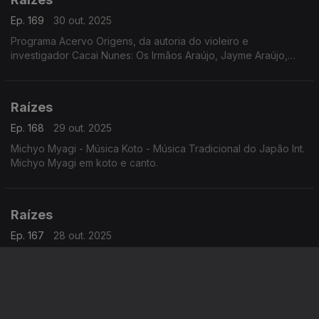
Ep. 169
30 out. 2025
Programa Acervo Origens, da autoria do violeiro e
investigador Cacai Nunes: Os Irmãos Araújo, Jayme Araújo,
Manoel Araújo e Zé Bodega, Alventino Cavalcanti em baiões
de 1961, Zaccarias e sua Orquestra em frevos ...
Raízes
Ep. 168
29 out. 2025
Michyo Myagi - Música Koto - Música Tradicional do Japão Int.
Michyo Myagi em koto e canto.
Raízes
Ep. 167
28 out. 2025
Joji Hiroka e os Precurssionistas Taiko - Música do Japão
Raízes