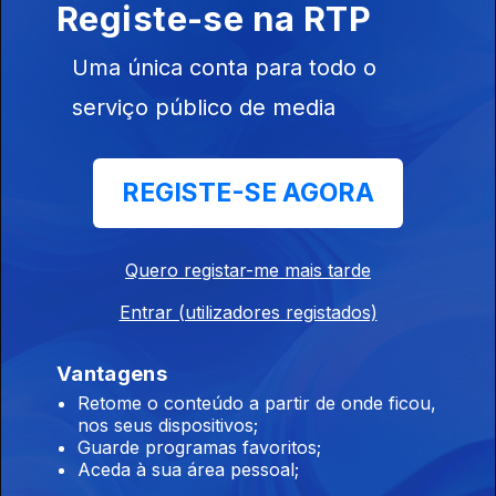
Registe-se na RTP
Ep. 193
03 dez. 2025
'Acordeão da Roménia' Taraf Ionica Minune - Concerto de
Uma única conta para todo o
6.7.2025, Festival Rudolstadt
serviço público de media
Raízes
Ep. 192
02 dez. 2025
REGISTE-SE AGORA
Kader Tarhanine - 'Estrela em ascensão da música moderna
Tuaregue' (Sahara) Concerto Rudolstadt 6.7.2025 (AP)
Quero registar-me mais tarde
Raízes
Entrar (utilizadores registados)
Ep. 191
29 nov. 2025
Vantagens
Música do Afeganistão 2 Pure and True Rubab ( 2006)
Intérprete - Quraishi
Retome o conteúdo a partir de onde ficou,
nos seus dispositivos;
Guarde programas favoritos;
Aceda à sua área pessoal;
Raízes