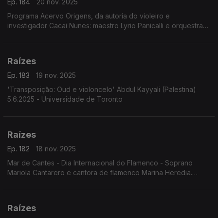
Ep. 184
20 nov. 2025
Programa Acervo Origens, da autoria do violeiro e
investigador Cacai Nunes: maestro Lyrio Panicalli e orquestra
interpretando obras de Humberto Teixeira; celebração dos 90
anos de Geraldo Vandré; ...
Raízes
Ep. 183
19 nov. 2025
'Transposição: Oud e violoncelo' Abdul Kayyali (Palestina)
5.6.2025 - Universidade de Toronto
Raízes
Ep. 182
18 nov. 2025
Mar de Cantes - Dia Internacional do Flamenco - Soprano
Mariola Cantarero e cantora de flamenco Marina Heredia.
6.6.2025. Teatro da Zarzuela, Madrid
Raízes