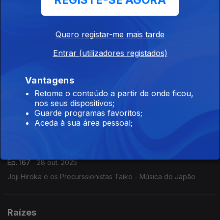
REGISTE-SE AGORA
Ep. 169
30 out. 2025
Programa Acervo Origens, da autoria do violeiro e
Quero registar-me mais tarde
investigador Cacai Nunes: Os Irmãos Araújo, Jayme Araújo,
Manoel Araújo e Zé Bodega, Alventino Cavalcanti em baiões
Entrar (utilizadores registados)
de 1961, Zaccarias e sua Orquestra em frevos ...
Raízes
Vantagens
Ep. 168
29 out. 2025
Retome o conteúdo a partir de onde ficou,
Michyo Myagi - Música Koto - Música Tradicional do Japão Int.
nos seus dispositivos;
Michyo Myagi em koto e canto.
Guarde programas favoritos;
Aceda à sua área pessoal;
Raízes
Ep. 167
28 out. 2025
Joji Hiroka e os Precurssionistas Taiko - Música do Japão
Raízes