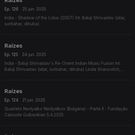
Raízes
Ep. 126
25 jun. 2025
India - Shadow of the Lotus (2007) Int: Baluji Shrivastav (sitar,
surbahar, dilruba)
Raízes
Ep. 125
24 jun. 2025
India - Baluji Shrivastav's Re-Orient Indian Music Fusion Int:
Baluji Shrivastav (sitar, surbahar, dilruba) Linda Shanovitch,
Chris Conway, Hossam Ramzy
Raízes
Ep. 124
21 jun. 2025
Quarteto Nedyalko Nedyalkov (Bulgária) - Parte II - Fundação
Calouste Gulbenkian 5.4.2025