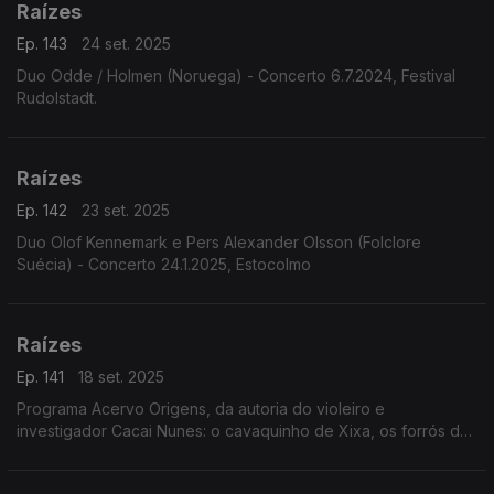
Raízes
Ep. 143
24 set. 2025
Duo Odde / Holmen (Noruega) - Concerto 6.7.2024, Festival
Rudolstadt.
Raízes
Ep. 142
23 set. 2025
Duo Olof Kennemark e Pers Alexander Olsson (Folclore
Suécia) - Concerto 24.1.2025, Estocolmo
Raízes
Ep. 141
18 set. 2025
Programa Acervo Origens, da autoria do violeiro e
investigador Cacai Nunes: o cavaquinho de Xixa, os forrós de
Edson Duarte, os arranjos de Portinho para clássicos de Edu
Lobo, Baden Powell e Geraldo Vandré, ...