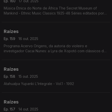
Ep. 160
17 out. 2025
Música Étnica do Norte de África The Secret Museum of
Mankind - Ethnic Music Classics 1925-48 Séries editados por
Pat Conte
Raízes
Ep. 159
16 out. 2025
Programa Acervo Origens, da autoria do violeiro e
investigador Cacai Nunes: a Lyra de Xopotó com clássicos de
Teixeirinha e Capiba, Lourdinha Brasil com Os Titulares do
Ritmo em cantigas dos anos 50, Tito Romero...
Raízes
Ep. 158
15 out. 2025
Atahualpa Yupanki L'Integrale - Vol.1 - 1992
Raízes
Ep. 157
14 out. 2025