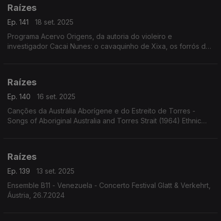
Raízes
Ep. 141
18 set. 2025
Programa Acervo Origens, da autoria do violeiro e
investigador Cacai Nunes: o cavaquinho de Xixa, os forrós de
Edson Duarte, os arranjos de Portinho para clássicos de Edu
Lobo, Baden Powell e Geraldo Vandré, os arranjos
Raízes
Ep. 140
16 set. 2025
Canções da Austrália Aborígene e do Estreito de Torres -
Songs of Aboriginal Australia and Torres Strait (1964) Ethnic
Folkways Library FE 4102 Ed. Georges List
Raízes
Ep. 139
13 set. 2025
Ensemble B11 - Venezuela - Concerto Festival Glatt & Verkehrt,
Áustria, 26.7.2024