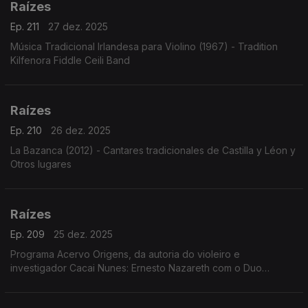
Raízes
Ep. 211
27 dez. 2025
Música Tradicional Irlandesa para Violino (1967) - Tradition
Kilfenora Fiddle Ceili Band
Raízes
Ep. 210
26 dez. 2025
La Bazanca (2012) - Cantares tradicionales de Castilla y Léon y
Otros lugares
Raízes
Ep. 209
25 dez. 2025
Programa Acervo Origens, da autoria do violeiro e
investigador Cacai Nunes: Ernesto Nazareth com o Duo
Pianístico, a voz de José Tobias cantando Geraldo Vandré e
Tito Madi, o clarinete de Renato Tito em choros e ...