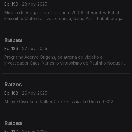
Ep. 190
28 nov. 2025
Música do Afeganistão 1 Taranon (2009) Intérpretes: Kabul
Ensemble (Zulheika - voz e dança, Ustad Asif - Rubab afegão,
Tobias Klein - clarinete e Burkhard Schmidt - violoncelo com
Thomas Helm - voz)
Raízes
Ep. 189
27 nov. 2025
Programa Acervo Origens, da autoria do violeiro e
investigador Cacai Nunes: o virtuosismo de Paulinho Nogueira,
sambas choros e baiões com o Conjunto Ases do Ritmo, forrós
e toadas de Ary Lobo e...
Raízes
Ep. 188
26 nov. 2025
Ablayé Cissoko e Volker Goetze - Amanke Dionté (2012)
Raízes
Ep. 187
25 nov. 2025