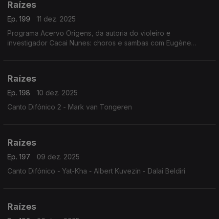
Raízes
Ep. 199
11 dez. 2025
Programa Acervo Origens, da autoria do violeiro e
investigador Cacai Nunes: choros e sambas com Eugène
D'Hellemmes e Orquestra RGE, ijexás com a Banda Filhos de
Ghandy, ...
Raízes
Ep. 198
10 dez. 2025
Canto Difónico 2 - Mark van Tongeren
Raízes
Ep. 197
09 dez. 2025
Canto Difónico - Yat-Kha - Albert Kuvezin - Dalai Beldiri
Raízes