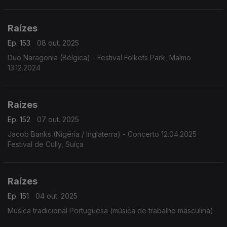
Netinho, a voz de Gastão Formenti, a viola do Mestre Manelim
e as composições com cheiro da Bahia de Codó.
Raízes
Ep. 153
08 out. 2025
Duo Naragonia (Bélgica) - Festival Folkets Park, Malmo
13.12.2024
Raízes
Ep. 152
07 out. 2025
Jacob Banks (Nigéria / Inglaterra) - Concerto 12.04.2025
Festival de Cully, Suíça
Raízes
Ep. 151
04 out. 2025
Música tradicional Portuguesa (música de trabalho masculina)