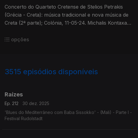
Concerto do Quarteto Cretense de Stelios Petrakis
(Grécia - Creta): música tradicional e nova música de
Creta (2ª parte); Colónia, 11-05-24. Michalis Kontaxakis
(Grécia - Creta): "Idiotropo".
opções
3515
episódios disponíveis
896976
891051
888409
884362
881251
878200
860279
856650
853067
Raízes
Ep. 212
30 dez. 2025
'Blues do Mediterrâneo com Baba Sissokko' - (Mali) - Parte I -
Festival Rudolstadt