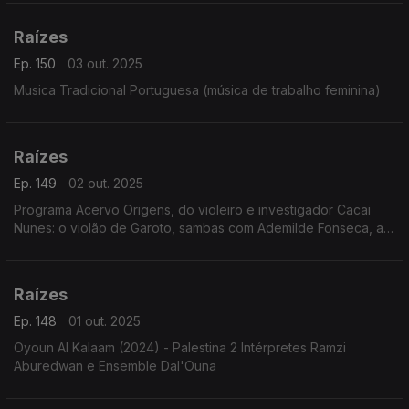
Raízes
Ep. 150
03 out. 2025
Musica Tradicional Portuguesa (música de trabalho feminina)
Raízes
Ep. 149
02 out. 2025
Programa Acervo Origens, do violeiro e investigador Cacai
Nunes: o violão de Garoto, sambas com Ademilde Fonseca, a
cantoria de Catulo de Paula, instrumentistas que desfilaram
pela coletânea Vesperal Dançante e ...
Raízes
Ep. 148
01 out. 2025
Oyoun Al Kalaam (2024) - Palestina 2 Intérpretes Ramzi
Aburedwan e Ensemble Dal'Ouna