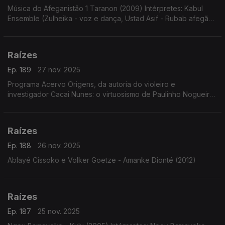
Música do Afeganistão 1 Taranon (2009) Intérpretes: Kabul
Ensemble (Zulheika - voz e dança, Ustad Asif - Rubab afegão,
Tobias Klein - clarinete e Burkhard Schmidt - violoncelo com
Thomas Helm - voz)
Raízes
Ep. 189
27 nov. 2025
Programa Acervo Origens, da autoria do violeiro e
investigador Cacai Nunes: o virtuosismo de Paulinho Nogueira,
sambas choros e baiões com o Conjunto Ases do Ritmo, forrós
e toadas de Ary Lobo e...
Raízes
Ep. 188
26 nov. 2025
Ablayé Cissoko e Volker Goetze - Amanke Dionté (2012)
Raízes
Ep. 187
25 nov. 2025