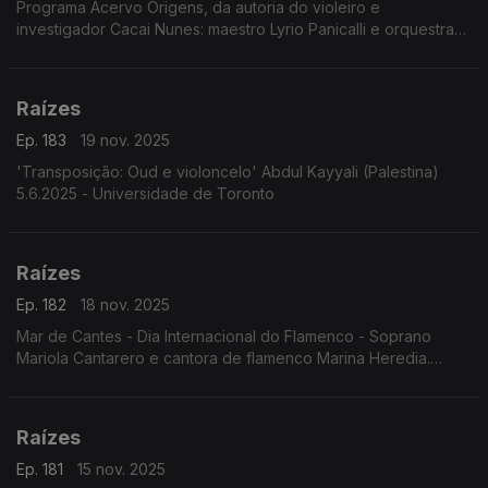
Programa Acervo Origens, da autoria do violeiro e
investigador Cacai Nunes: maestro Lyrio Panicalli e orquestra
interpretando obras de Humberto Teixeira; celebração dos 90
anos de Geraldo Vandré; ...
Raízes
Ep. 183
19 nov. 2025
'Transposição: Oud e violoncelo' Abdul Kayyali (Palestina)
5.6.2025 - Universidade de Toronto
Raízes
Ep. 182
18 nov. 2025
Mar de Cantes - Dia Internacional do Flamenco - Soprano
Mariola Cantarero e cantora de flamenco Marina Heredia.
6.6.2025. Teatro da Zarzuela, Madrid
Raízes
Ep. 181
15 nov. 2025