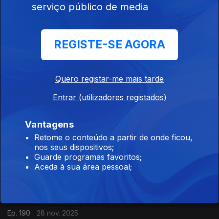
serviço público de media
'Acordeão da Roménia' Taraf Ionica Minune - Concerto de
6.7.2025, Festival Rudolstadt
REGISTE-SE AGORA
Raízes
Ep. 192
02 dez. 2025
Quero registar-me mais tarde
Kader Tarhanine - 'Estrela em ascensão da música moderna
Tuaregue' (Sahara) Concerto Rudolstadt 6.7.2025 (AP)
Entrar (utilizadores registados)
Vantagens
Raízes
Retome o conteúdo a partir de onde ficou,
Ep. 191
29 nov. 2025
nos seus dispositivos;
Música do Afeganistão 2 Pure and True Rubab ( 2006)
Guarde programas favoritos;
Intérprete - Quraishi
Aceda à sua área pessoal;
Raízes
Ep. 190
28 nov. 2025