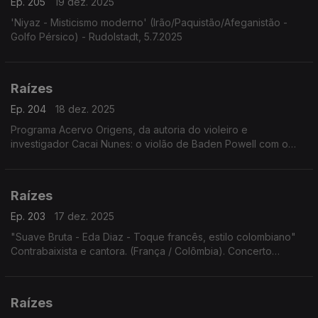
Ep. 205
19 dez. 2025
'Niyaz - Misticismo moderno' (Irão/Paquistão/Afeganistão -
Golfo Pérsico) - Rudolstadt, 5.7.2025
Raízes
Ep. 204
18 dez. 2025
Programa Acervo Origens, da autoria do violeiro e
investigador Cacai Nunes: o violão de Baden Powell com o
baterista norte-americano Jimmy Pratt, as emboladas de Alceu
Valença, ...
Raízes
Ep. 203
17 dez. 2025
"Suave Bruta - Eda Diaz - Toque francês, estilo colombiano"
Contrabaixista e cantora. (França / Colômbia). Concerto
Festival Rudolstadt. 5.7.2025
Raízes