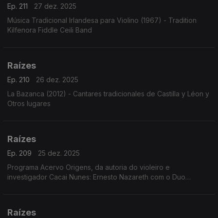
Ep. 211
27 dez. 2025
Música Tradicional Irlandesa para Violino (1967) - Tradition
Kilfenora Fiddle Ceili Band
Raízes
Ep. 210
26 dez. 2025
La Bazanca (2012) - Cantares tradicionales de Castilla y Léon y
Otros lugares
Raízes
Ep. 209
25 dez. 2025
Programa Acervo Origens, da autoria do violeiro e
investigador Cacai Nunes: Ernesto Nazareth com o Duo
Pianístico, a voz de José Tobias cantando Geraldo Vandré e
Tito Madi, o clarinete de Renato Tito em choros e ...
Raízes