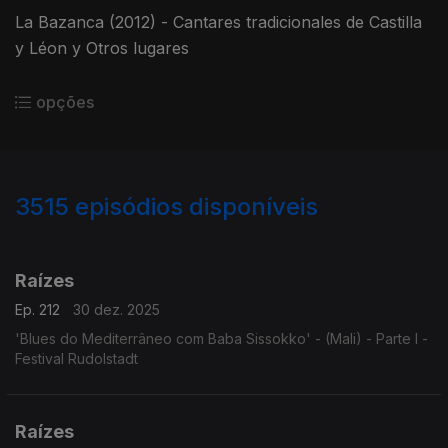
La Bazanca (2012) - Cantares tradicionales de Castilla
y Léon y Otros lugares
opções
3515
episódios disponíveis
896976
891051
888409
Raízes
Ep. 212
30 dez. 2025
'Blues do Mediterrâneo com Baba Sissokko' - (Mali) - Parte I -
Festival Rudolstadt
Raízes