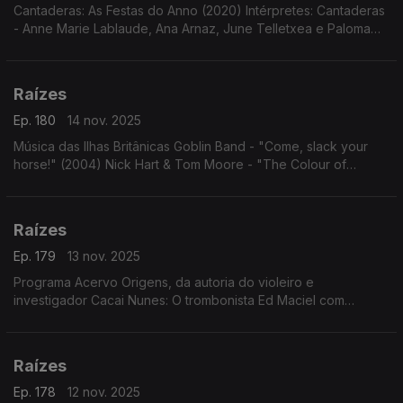
Cantaderas: As Festas do Anno (2020) Intérpretes: Cantaderas
- Anne Marie Lablaude, Ana Arnaz, June Telletxea e Paloma
Gutiérrez del Arroyo.
Raízes
Ep. 180
14 nov. 2025
Música das Ilhas Britânicas Goblin Band - "Come, slack your
horse!" (2004) Nick Hart & Tom Moore - "The Colour of
Amber" (2023)
Raízes
Ep. 179
13 nov. 2025
Programa Acervo Origens, da autoria do violeiro e
investigador Cacai Nunes: O trombonista Ed Maciel com
"Cariocas Serenaders"; modas e cururus de Zé Carreiro e
Carreirinho com Tonico e Tinoco; ...
Raízes
Ep. 178
12 nov. 2025