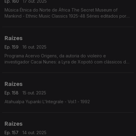
Ep. 160
17 out. 2025
Música Étnica do Norte de África The Secret Museum of
Mankind - Ethnic Music Classics 1925-48 Séries editados por
Pat Conte
Raízes
Ep. 159
16 out. 2025
Programa Acervo Origens, da autoria do violeiro e
investigador Cacai Nunes: a Lyra de Xopotó com clássicos de
Teixeirinha e Capiba, Lourdinha Brasil com Os Titulares do
Ritmo em cantigas dos anos 50, Tito Romero...
Raízes
Ep. 158
15 out. 2025
Atahualpa Yupanki L'Integrale - Vol.1 - 1992
Raízes
Ep. 157
14 out. 2025