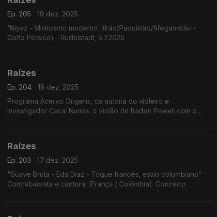
Ep. 205
19 dez. 2025
'Niyaz - Misticismo moderno' (Irão/Paquistão/Afeganistão -
Golfo Pérsico) - Rudolstadt, 5.7.2025
Raízes
Ep. 204
18 dez. 2025
Programa Acervo Origens, da autoria do violeiro e
investigador Cacai Nunes: o violão de Baden Powell com o
baterista norte-americano Jimmy Pratt, as emboladas de Alceu
Valença, ...
Raízes
Ep. 203
17 dez. 2025
"Suave Bruta - Eda Diaz - Toque francês, estilo colombiano"
Contrabaixista e cantora. (França / Colômbia). Concerto
Festival Rudolstadt. 5.7.2025