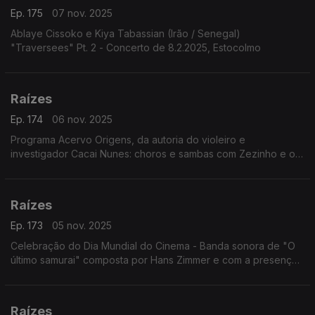
Ep. 175
07 nov. 2025
Ablaye Cissoko e Kiya Tabassian (Irão / Senegal)
"Traversees" Pt. 2 - Concerto de 8.2.2025, Estocolmo
Raízes
Ep. 174
06 nov. 2025
Programa Acervo Origens, da autoria do violeiro e
investigador Cacai Nunes: choros e sambas com Zezinho e os
Copacabanas; a cantora e pesquisadora Ely Camargo; ...
Raízes
Ep. 173
05 nov. 2025
Celebração do Dia Mundial do Cinema - Banda sonora de "O
último samurai" composta por Hans Zimmer e com a presença
de instrumentos e melodias japonesas.
Raízes