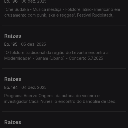
Ep. 196
06 dez. 2025
'Che Sudaka - Música mestiça - Folclore latino-americano em
cruzamento com punk, ska e reggae'. Festival Rudolstadt,
Alemanha, 3.7.2025
Raízes
Ep. 195
05 dez. 2025
'O folclore tradicional da região do Levante encontra a
Modernidade' - Sanam (Líbano) - Concerto 5.7.2025
Raízes
Ep. 194
04 dez. 2025
Programa Acervo Origens, da autoria do violeiro e
investigador Cacai Nunes: o encontro do bandolim de Deo
Rian com o Quinteto Villa-Lobos, os Irmãos Paranaense, o
Madrigal da UFRN e Milton Nascimento com o álbum Geraes,
Raízes