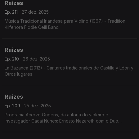
Raízes
Ep. 211
27 dez. 2025
Música Tradicional Irlandesa para Violino (1967) - Tradition
Kilfenora Fiddle Ceili Band
Raízes
Ep. 210
26 dez. 2025
La Bazanca (2012) - Cantares tradicionales de Castilla y Léon y
Otros lugares
Raízes
Ep. 209
25 dez. 2025
Programa Acervo Origens, da autoria do violeiro e
investigador Cacai Nunes: Ernesto Nazareth com o Duo
Pianístico, a voz de José Tobias cantando Geraldo Vandré e
Tito Madi, o clarinete de Renato Tito em choros e ...