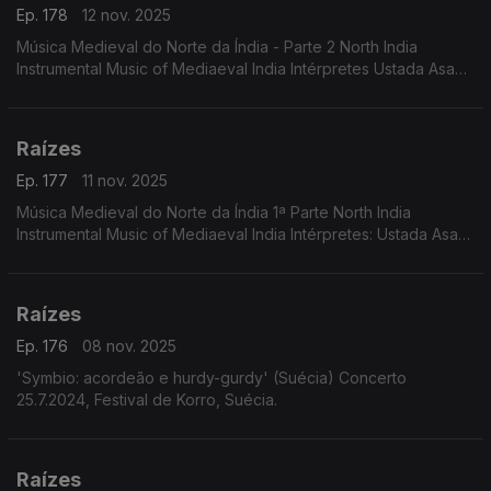
Ep. 178
12 nov. 2025
Música Medieval do Norte da Índia - Parte 2 North India
Instrumental Music of Mediaeval India Intérpretes Ustada Asad
Ali Khan Pandit Gopal Das, Mohamed Saklain
Raízes
Ep. 177
11 nov. 2025
Música Medieval do Norte da Índia 1ª Parte North India
Instrumental Music of Mediaeval India Intérpretes: Ustada Asad
Ali Khan Pandit Gopal Das, Mohamed Saklain
Raízes
Ep. 176
08 nov. 2025
'Symbio: acordeão e hurdy-gurdy' (Suécia) Concerto
25.7.2024, Festival de Korro, Suécia.
Raízes