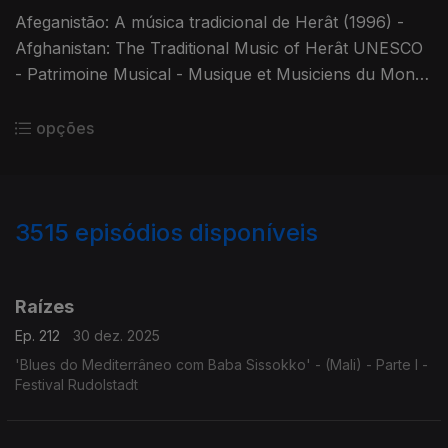
Afeganistão: A música tradicional de Herât (1996) -
Afghanistan: The Traditional Music of Herât UNESCO
- Patrimoine Musical - Musique et Musiciens du Monde
Coletânea: Diversos Autores/Intérpretes
opções
3515
episódios disponíveis
896976
891051
888409
884362
881251
Raízes
Ep. 212
30 dez. 2025
'Blues do Mediterrâneo com Baba Sissokko' - (Mali) - Parte I -
Festival Rudolstadt