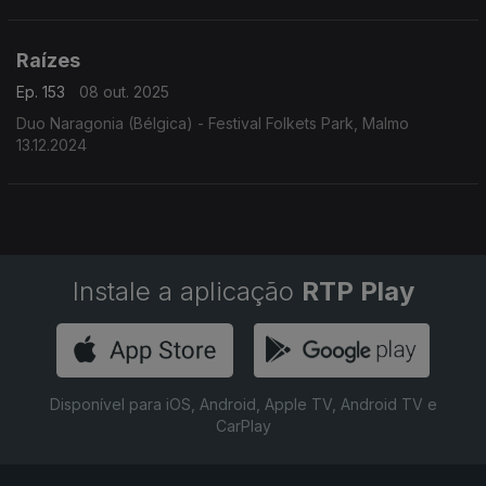
Netinho, a voz de Gastão Formenti, a viola do Mestre Manelim
e as composições com cheiro da Bahia de Codó.
Raízes
Ep. 153
08 out. 2025
Duo Naragonia (Bélgica) - Festival Folkets Park, Malmo
13.12.2024
Instale a aplicação
RTP Play
Disponível para iOS, Android, Apple TV, Android TV e
CarPlay