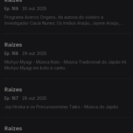
Ep. 169
30 out. 2025
Programa Acervo Origens, da autoria do violeiro e
investigador Cacai Nunes: Os Irmãos Araújo, Jayme Araújo,
Manoel Araújo e Zé Bodega, Alventino Cavalcanti em baiões
de 1961, Zaccarias e sua Orquestra em frevos ...
Raízes
Ep. 168
29 out. 2025
Michyo Myagi - Música Koto - Música Tradicional do Japão Int.
Michyo Myagi em koto e canto.
Raízes
Ep. 167
28 out. 2025
Joji Hiroka e os Precurssionistas Taiko - Música do Japão
Raízes