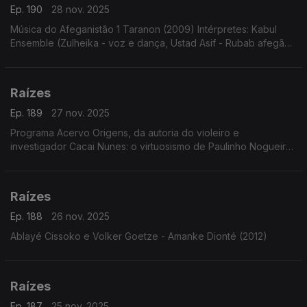
Ep. 190
28 nov. 2025
Música do Afeganistão 1 Taranon (2009) Intérpretes: Kabul
Ensemble (Zulheika - voz e dança, Ustad Asif - Rubab afegão,
Tobias Klein - clarinete e Burkhard Schmidt - violoncelo com
Thomas Helm - voz)
Raízes
Ep. 189
27 nov. 2025
Programa Acervo Origens, da autoria do violeiro e
investigador Cacai Nunes: o virtuosismo de Paulinho Nogueira,
sambas choros e baiões com o Conjunto Ases do Ritmo, forrós
e toadas de Ary Lobo e...
Raízes
Ep. 188
26 nov. 2025
Ablayé Cissoko e Volker Goetze - Amanke Dionté (2012)
Raízes
Ep. 187
25 nov. 2025