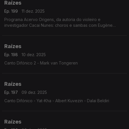
Raízes
Ep. 199
11 dez. 2025
Programa Acervo Origens, da autoria do violeiro e
investigador Cacai Nunes: choros e sambas com Eugène
D'Hellemmes e Orquestra RGE, ijexás com a Banda Filhos de
Ghandy, ...
Raízes
Ep. 198
10 dez. 2025
Canto Difónico 2 - Mark van Tongeren
Raízes
Ep. 197
09 dez. 2025
Canto Difónico - Yat-Kha - Albert Kuvezin - Dalai Beldiri
Raízes