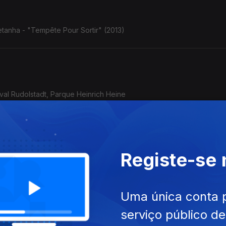
tanha - "Tempête Pour Sortir" (2013)
ival Rudolstadt, Parque Heinrich Heine
Registe-se
o/Afeganistão - Golfo Pérsico) - Rudolstadt, 5.7.2025
Uma única conta 
serviço público d
acai Nunes: o violão de Baden Powell com o baterista