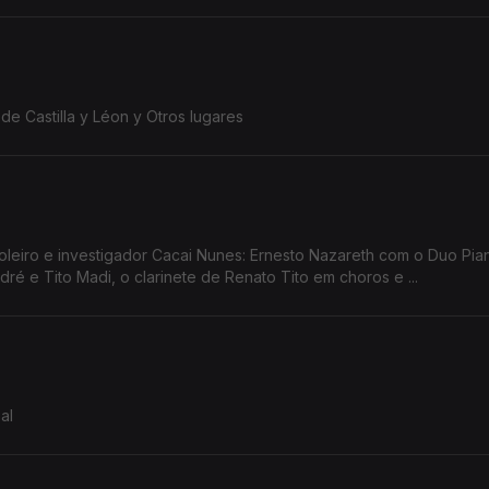
de Castilla y Léon y Otros lugares
acai Nunes: Ernesto Nazareth com o Duo Pianístico, a
é e Tito Madi, o clarinete de Renato Tito em choros e ...
al