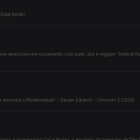
Dalai Beldiri
atino-americano em cruzamento com punk, ska e reggae'. Festival Ru
nte encontra a Modernidade' - Sanam (Líbano) - Concerto 5.7.2025
Cacai Nunes: o encontro do bandolim de Deo Rian com