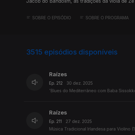
Jacob do Bandolim, as tradições da viola de Zé
SOBRE O EPISÓDIO
SOBRE O PROGRAMA
3515
episódios disponíveis
896976
891051
Raízes
Ep. 212
30 dez. 2025
'Blues do Mediterrâneo com Baba Sissokko' -
Raízes
Ep. 211
27 dez. 2025
Música Tradicional Irlandesa para Violino (1