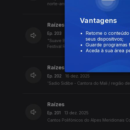
norte-americano Jimmy Pratt, as emboladas 
Vantagens
Raízes
Retome o conteúdo a
Ep. 203
17 dez. 2025
seus dispositivos;
"Suave Bruta - Eda Diaz - Toque francês, e
Guarde programas f
Festival Rudolstadt. 5.7.2025
Aceda à sua área pe
Raízes
Ep. 202
16 dez. 2025
'Sadio Sidibe - Cantora do Mali / região d
Raízes
Ep. 201
13 dez. 2025
Cantos Polifónicos do Alpes Meridionais C