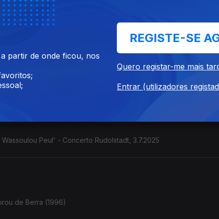
de Alceu Valença, ...
REGISTE-SE A
 partir de onde ficou, nos
Quero registar-me mais tar
stilo colombiano" Contrabaixista e cantora. (França / Colômbia). C
avoritos;
ssoal;
Entrar (utilizadores regista
e Wassoulou Peul' - Concerto Rudolstadt, 3.7.2025
orou de Berra (1996)