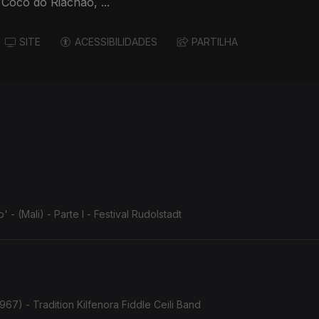
 Côco do Riachão, ...
SITE
ACESSIBILIDADES
PARTILHA
 (Mali) - Parte I - Festival Rudolstadt
967) - Tradition Kilfenora Fiddle Ceili Band