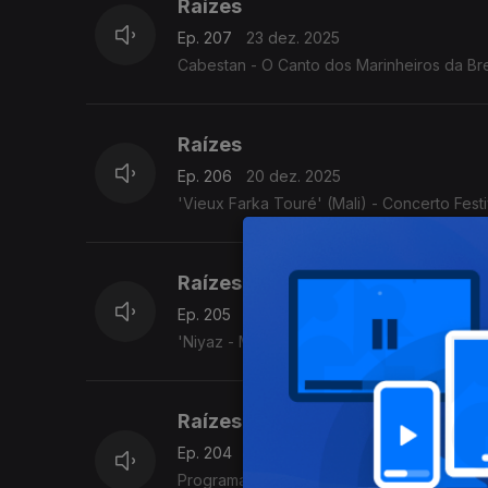
Raízes
Ep. 207
23 dez. 2025
Cabestan - O Canto dos Marinheiros da Bre
Raízes
Ep. 206
20 dez. 2025
'Vieux Farka Touré' (Mali) - Concerto Fest
Raízes
Ep. 205
19 dez. 2025
'Niyaz - Misticismo moderno' (Irão/Paquistã
Raízes
Ep. 204
18 dez. 2025
Programa Acervo Origens, da autoria do violeiro e investigador C