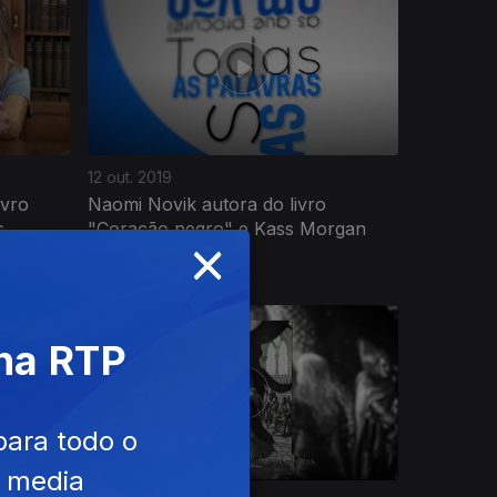
12 out. 2019
ivro
Naomi Novik autora do livro
...
"Coração negro" e Kass Morgan
×
autora...
 na RTP
para todo o
e media