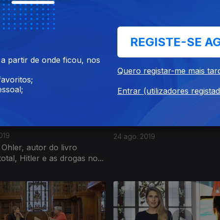
019
20 set. 2019
o Ribeiro e Rosa Montero
Jaime Rocha autor de "O es
o livro "A louca da casa"
outros contos" e Luís...
REGISTE-SE A
 partir de onde ficou, nos
Quero registar-me mais tar
avoritos;
ssoal;
Entrar (utilizadores regista
019
24 ago. 2019
hler, autor do livro
total, Hitler e as drogas no...