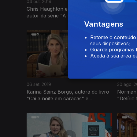
04 out. 2019
27 set. 2
Chris Haughton e Simon Scarrow
Fernand
autor da série "A saga da águia"
autora d
Vantagens
Retome o conteúdo a
seus dispositivos;
Guarde programas f
Aceda à sua área pe
06 set. 2019
30 ago. 2
Karina Sainz Borgo, autora do livro
Norman O
"Cai a noite em caracas" e...
"Delírio 
419430