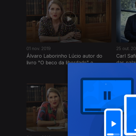
01 nov. 2019
25 out. 2
Álvaro Laborinho Lúcio autor do
Carl Saf
livro "O beco da liberdade" e...
das pala