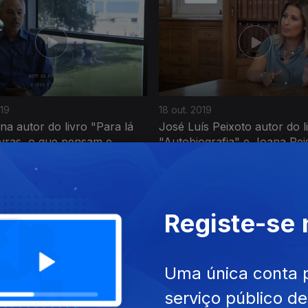
019
18 out. 2019
ina autor do livro "Para lá
José Luís Peixoto autor do l
vras, o que pensam e...
"Autobiografia" e Joana Reis,
Registe-se
Uma única conta 
serviço público d