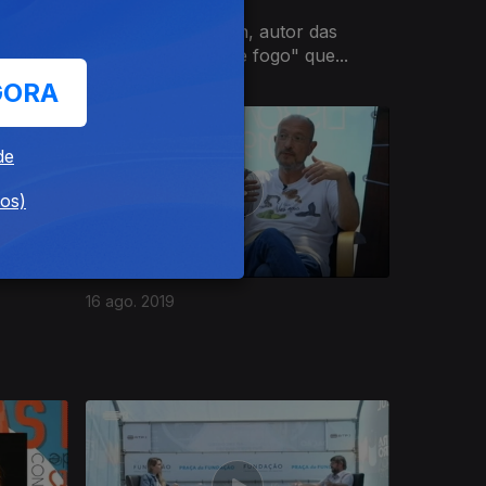
13 set. 2019
tendal e
George R. R. Martin, autor das
"Crónicas de gelo e fogo" que...
GORA
de
dos)
16 ago. 2019