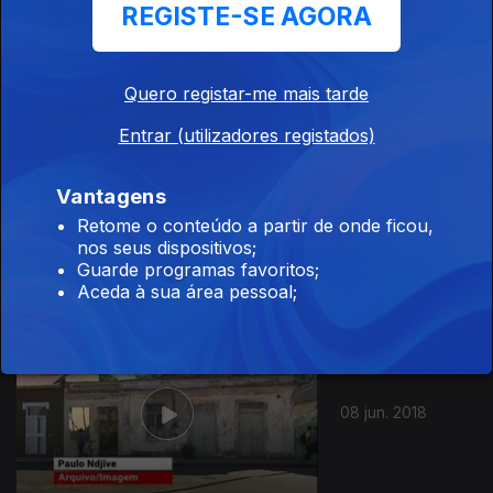
REGISTE-SE AGORA
22 jun. 2018
Quero registar-me mais tarde
Entrar (utilizadores registados)
Vantagens
15 jun. 2018
Retome o conteúdo a partir de onde ficou,
nos seus dispositivos;
Guarde programas favoritos;
Aceda à sua área pessoal;
08 jun. 2018